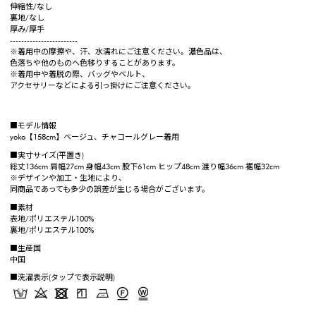
伸縮性/なし
裏地/なし
厚み/厚手
------------------------
※着用中の摩擦や、汗、水濡れにご注意ください。濃色品は、
色落ちや他のものへ色移りすることがあります。
※着用中や着脱の際、バッグやベルト、
アクセサリーなどによる引っ掛けにご注意ください。
■モデル情報
yoko【158cm】ベージュ、チャコールグレー着用
■実寸サイズ(平置き)
総丈136cm 肩幅27cm 身幅43cm 股下61cm ヒップ48cm 渡り幅36cm 裾幅32cm
※デザインや加工・生地により、
同商品であっても多少の誤差が生じる場合がございます。
■素材
表地/ポリエステル100%
裏地/ポリエステル100%
■生産国
中国
■洗濯表示(タップで表示説明)