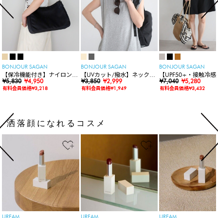
BONJOUR SAGAN
BONJOUR SAGAN
BONJOUR SAGAN
【保冷機能付き】ナイロンシ
【UVカット/撥水】ネックカ
【UPF50+・接触冷感
ョルダーバッグ
¥5,830
¥4,950
バー付きワイドリムハット
¥3,850
¥2,999
水】【水陸両用】ラッ
¥7,040
¥5,280
ードロンパース
有料会員価格¥3,218
有料会員価格¥1,949
有料会員価格¥3,432
洒落顔になれるコスメ
UREAM
UREAM
UREAM