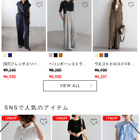
[SET]フレンチスリーブ
ヘリンボーンストライ
ウエストドロストVネッ
スキッパーシャツ×裾ボ
プサス付きパンツ
クオールインワン
¥9,240
¥8,250
¥6,930
タンカーゴパンツ
¥6,930
¥6,930
¥6,237
VIEW ALL
SNSで人気のアイテム
10%OFF
10%OFF
17%OFF