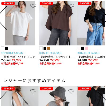
30%OFF
54%OFF
38%OFF
BONJOUR SAGAN
BONJOUR SAGAN
BONJOUR SAGAN
【接触冷感】ワイドフレンチ
【接触冷感・UVカット】シ
【接触冷感】ミニポケ
スリーブTシャツ
¥2,860
¥1,999
ャーリングスキッパートップ
¥6,490
¥2,999
袖ニットカーディガン
¥4,840
¥2,999
ス
有料会員価格¥1,299
有料会員価格¥1,949
有料会員価格¥1,949
レジャーにおすすめアイテム
15%OFF
22%OFF
25%OFF