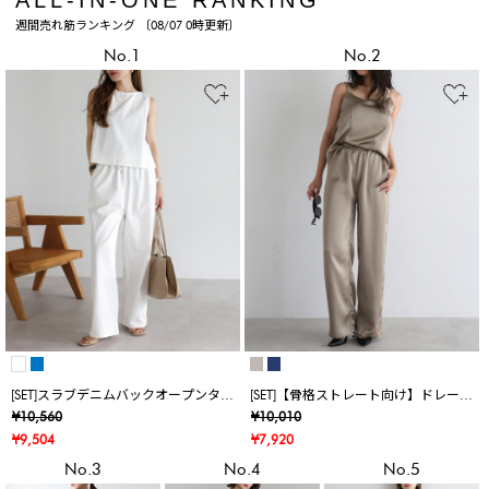
週間売れ筋ランキング 〔08/07 0時更新〕
No.1
No.2
[SET]スラブデニムバックオープンタン
[SET]【骨格ストレート向け】ドレープ
クトップ×スラブデニムイージーパン
カップ付きサテンキャミソール×リラ
¥10,560
¥10,010
ツ
クシーサテンパンツ
¥9,504
¥7,920
No.3
No.4
No.5