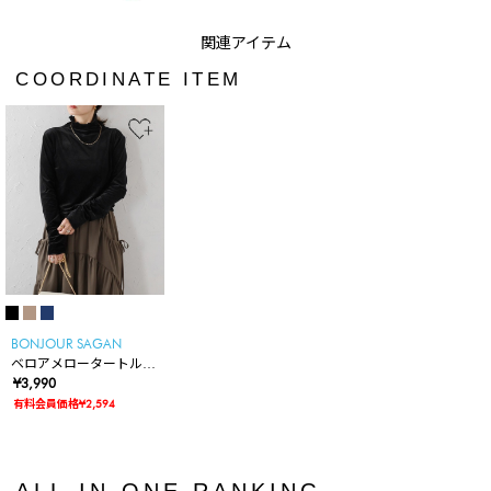
COORDINATE ITEM
BONJOUR SAGAN
ベロアメロータートルプ
ルオーバー
¥3,990
有料会員価格¥2,594
ALL-IN-ONE RANKING