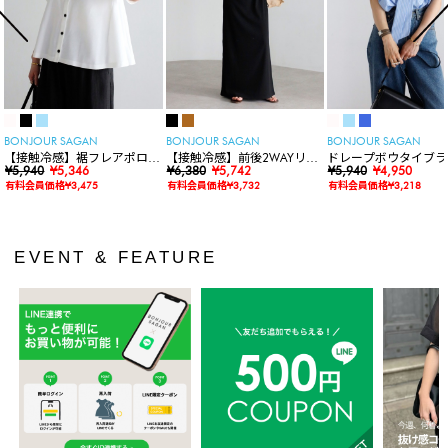
BONJOUR SAGAN
BONJOUR SAGAN
BONJOUR SAGAN
【接触冷感】裾フレアポロシ
【接触冷感】前後2WAYリブ
ドレープボウタイブラ
ャツ
¥5,940
¥5,346
カットワンピース
¥6,380
¥5,742
ス
¥5,940
¥4,950
有料会員価格¥3,475
有料会員価格¥3,732
有料会員価格¥3,218
EVENT & FEATURE