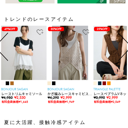
トレンドのレースアイテム
49%OFF
30%OFF
25%OFF
BONJOUR SAGAN
BONJOUR SAGAN
TRIANGLE PALETTE
レーストリムキャミソール
かぎ編みレースキャミビスチ
レースペプラムVネッ
¥4,950
¥2,530
ェ
¥4,290
¥2,999
ト
¥3,990
¥2,999
有料会員価格¥1,645
有料会員価格¥1,949
有料会員価格¥2,549
夏に大活躍、接触冷感アイテム