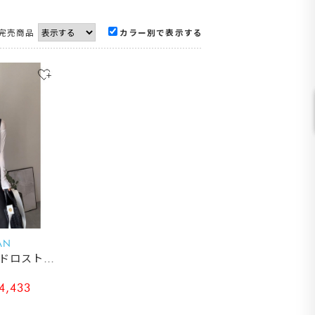
完売商品
カラー別で表示する
AN
ドロストオ
,433