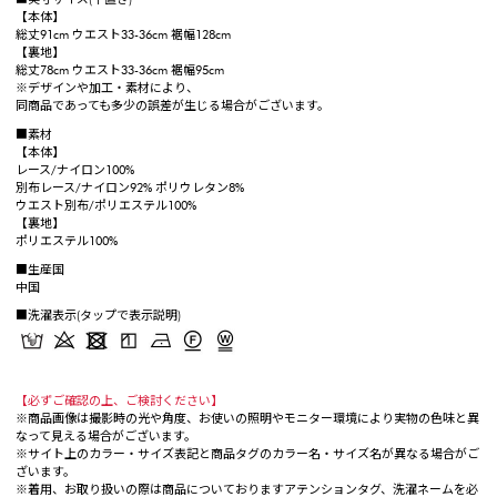
【本体】
総丈91cm ウエスト33-36cm 裾幅128cm
【裏地】
総丈78cm ウエスト33-36cm 裾幅95cm
※デザインや加工・素材により、
同商品であっても多少の誤差が生じる場合がございます。
■素材
【本体】
レース/ナイロン100%
別布レース/ナイロン92% ポリウレタン8%
ウエスト別布/ポリエステル100%
【裏地】
ポリエステル100%
■生産国
中国
■洗濯表示(タップで表示説明)
【必ずご確認の上、ご検討ください】
※商品画像は撮影時の光や角度、お使いの照明やモニター環境により実物の色味と異
なって見える場合がございます。
※サイト上のカラー・サイズ表記と商品タグのカラー名・サイズ名が異なる場合がご
ざいます。
※着用、お取り扱いの際は商品についておりますアテンションタグ、洗濯ネームを必