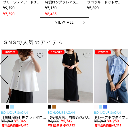
プリーツティアードチ
麻混ロングフレアスカ
フロッキードットオー
ェックスカート
ート
ガンジースカート
¥9,790
¥7,150
¥5,390
¥7,590
¥6,435
VIEW ALL
SNSで人気のアイテム
10%OFF
10%OFF
17%OFF
BONJOUR SAGAN
BONJOUR SAGAN
BONJOUR SAGAN
【接触冷感】裾フレアポロシ
【接触冷感】前後2WAYリブ
ドレープボウタイブラ
ャツ
¥5,940
¥5,346
カットワンピース
¥6,380
¥5,742
ス
¥5,940
¥4,950
有料会員価格¥3,475
有料会員価格¥3,732
有料会員価格¥3,218