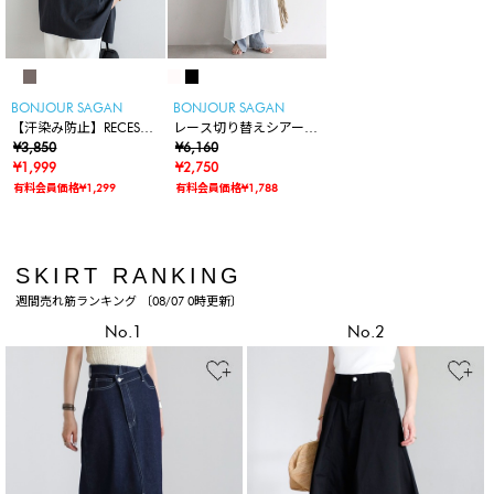
BONJOUR SAGAN
BONJOUR SAGAN
【汗染み防止】RECESS
レース切り替えシアーキ
フォトTシャツ
¥3,850
ャミワンピース
¥6,160
¥1,999
¥2,750
有料会員価格¥1,299
有料会員価格¥1,788
SKIRT RANKING
週間売れ筋ランキング 〔08/07 0時更新〕
No.1
No.2