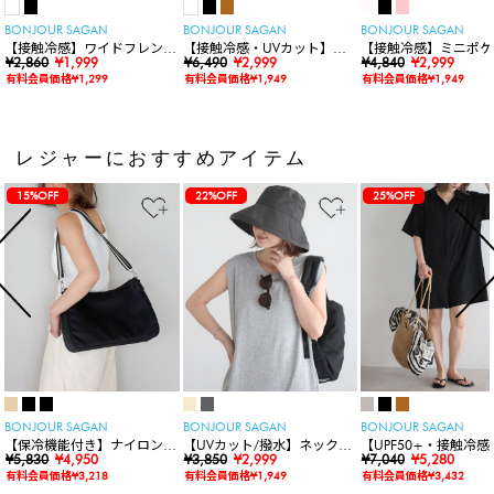
BONJOUR SAGAN
BONJOUR SAGAN
BONJOUR SAGAN
【接触冷感】ワイドフレンチ
【接触冷感・UVカット】シ
【接触冷感】ミニポケ
スリーブTシャツ
¥2,860
¥1,999
ャーリングスキッパートップ
¥6,490
¥2,999
袖ニットカーディガン
¥4,840
¥2,999
ス
有料会員価格¥1,299
有料会員価格¥1,949
有料会員価格¥1,949
レジャーにおすすめアイテム
15%OFF
22%OFF
25%OFF
BONJOUR SAGAN
BONJOUR SAGAN
BONJOUR SAGAN
【保冷機能付き】ナイロンシ
【UVカット/撥水】ネックカ
【UPF50+・接触冷感
ョルダーバッグ
¥5,830
¥4,950
バー付きワイドリムハット
¥3,850
¥2,999
水】【水陸両用】ラッ
¥7,040
¥5,280
ードロンパース
有料会員価格¥3,218
有料会員価格¥1,949
有料会員価格¥3,432