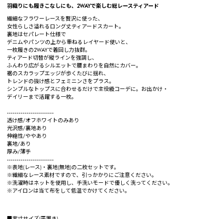
羽織りにも履きこなしにも、2WAYで楽しむ総レースティアード
繊細なフラワーレースを贅沢に使った、
女性らしさ溢れるロング丈ティアードスカート。
裏地はセパレート仕様で
デニムやパンツの上から重ねるレイヤード使いと、
一枚履きの2WAYで着回し力抜群。
ティアード切替が縦ラインを強調し、
ふんわり広がるシルエットで腰まわりを自然にカバー。
裾のスカラップエッジが歩くたびに揺れ、
トレンドの抜け感とフェミニンさをプラス。
シンプルなトップスに合わせるだけで主役級コーデに。お出かけ・
デイリーまで活躍する一枚。
------------------------
透け感/オフホワイトのみあり
光沢感/裏地あり
伸縮性/ややあり
裏地/あり
厚み/薄手
------------------------
※表地(レース)・裏地(無地)の二枚セットです。
※繊細なレース素材ですので、引っかかりにご注意ください。
※洗濯時はネットを使用し、手洗いモードで優しく洗ってください。
※アイロンは当て布をして低温でかけてください。
■実寸サイズ(平置き)