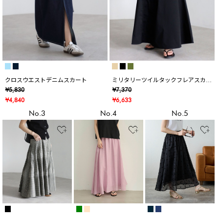
クロスウエストデニムスカート
ミリタリーツイルタックフレアスカー
ト
¥5,830
¥7,370
¥4,840
¥6,633
No.3
No.4
No.5