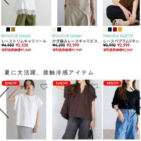
BONJOUR SAGAN
BONJOUR SAGAN
TRIANGLE PALETTE
レーストリムキャミソール
かぎ編みレースキャミビスチ
レースペプラムVネッ
¥4,950
¥2,530
ェ
¥4,290
¥2,999
ト
¥3,990
¥2,999
有料会員価格¥1,645
有料会員価格¥1,949
有料会員価格¥2,549
夏に大活躍、接触冷感アイテム
30%OFF
54%OFF
38%OFF