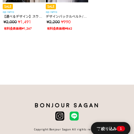
SALE
SALE
ap retro
ap retro
【選べるデザイン】スウェ
デザインバックルベルト/ヴ
ードライク太ベルト
ィンテージベルト
¥2,000
¥1,491
¥2,200
¥990
有料会員価格¥1,267
有料会員価格¥842
BONJOUR SAGAN
絞り込み
1
Copyright Bonjour Sagan All rights reserved