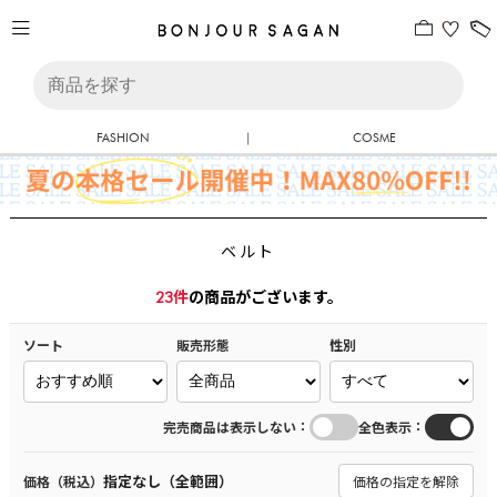
FASHION
|
COSME
ベルト
23
件
の商品がございます。
ソート
販売形態
性別
：
：
完売商品は表示しない
全色表示
指定なし（全範囲）
価格（税込）
価格の指定を解除