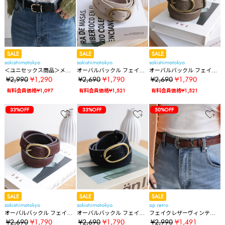
SALE
SALE
SALE
sakishimatokyo
sakishimatokyo
sakishimatokyo
＜ユニセックス商品＞メッ
オーバルバックル フェイク
オーバルバックル フェイク
シュベルト
スエードベルト
スエードベルト
¥2,990
¥1,290
¥2,690
¥1,790
¥2,690
¥1,790
有料会員価格¥1,097
有料会員価格¥1,521
有料会員価格¥1,521
33%OFF
33%OFF
50%OFF
SALE
SALE
SALE
sakishimatokyo
sakishimatokyo
ap retro
オーバルバックル フェイク
オーバルバックル フェイク
フェイクレザーヴィンテー
スエードベルト
スエードベルト
ジウエスタンベルト
¥2,690
¥1,790
¥2,690
¥1,790
¥2,990
¥1,491