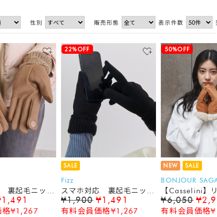
性別
販売形態
表示件数
22%OFF
50%OFF
SALE
NEW
SALE
Fizz
BONJOUR SAG
 裏起毛ニット
スマホ対応 裏起毛ニット
【Casselini
¥1,491
¥1,900
¥1,491
¥6,050
¥2,
ーブ
レースグローブ
トン手袋
¥1,267
有料会員価格¥1,267
有料会員価格¥1