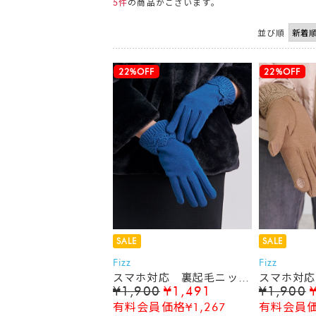
5件
の商品がございます。
並び順
22%OFF
22%OFF
SALE
SALE
Fizz
Fizz
スマホ対応 裏起毛ニット
スマホ対応
¥1,900
¥1,491
¥1,900
レースグローブ
レースグロ
有料会員価格¥1,267
有料会員価格