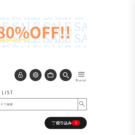
≡
Brand
 LIST
絞り込み
1