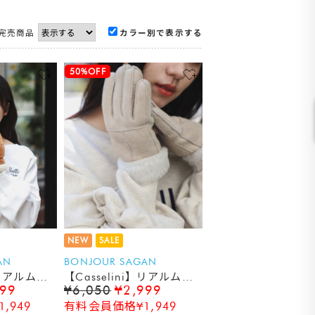
完売商品
カラー別で表示する
50%OFF
NEW
SALE
AN
BONJOUR SAGAN
】リアルムー
【Casselini】リアルムー
999
¥6,050
¥2,999
トン手袋
,949
有料会員価格¥1,949