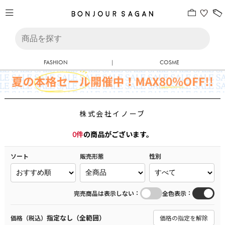
FASHION
|
COSME
株式会社イノーブ
0
件
の商品がございます。
ソート
販売形態
性別
：
：
完売商品は表示しない
全色表示
指定なし（全範囲）
価格（税込）
価格の指定を解除