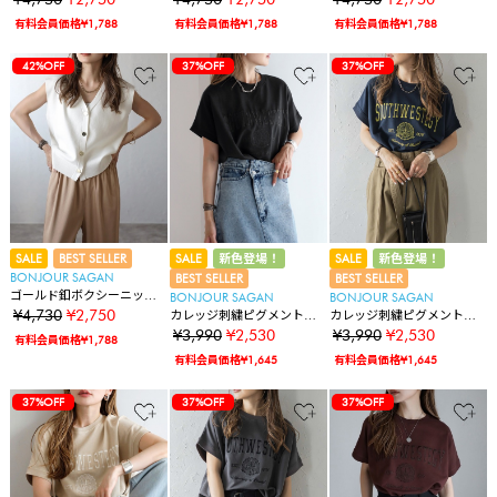
有料会員価格¥1,788
有料会員価格¥1,788
有料会員価格¥1,788
42%OFF
37%OFF
37%OFF
SALE
BEST SELLER
SALE
新色登場！
SALE
新色登場！
BONJOUR SAGAN
BEST SELLER
BEST SELLER
ゴールド釦ボクシーニット
BONJOUR SAGAN
BONJOUR SAGAN
ベスト
¥4,730
¥2,750
カレッジ刺繍ピグメントス
カレッジ刺繍ピグメントス
ウェットTシャツ
ウェットTシャツ
¥3,990
¥2,530
¥3,990
¥2,530
有料会員価格¥1,788
有料会員価格¥1,645
有料会員価格¥1,645
37%OFF
37%OFF
37%OFF