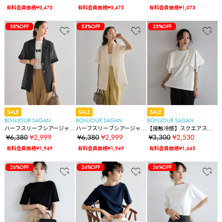
有料会員価格¥3,475
有料会員価格¥3,475
有料会員価格¥1,073
53%OFF
53%OFF
23%OFF
SALE
SALE
SALE
BONJOUR SAGAN
BONJOUR SAGAN
BONJOUR SAGAN
ハーフスリーブシアージャ
ハーフスリーブシアージャ
【接触冷感】スクエアスリ
ケット
ケット
ーブTシャツ
¥6,380
¥2,999
¥6,380
¥2,999
¥3,300
¥2,530
有料会員価格¥1,949
有料会員価格¥1,949
有料会員価格¥1,645
26%OFF
26%OFF
26%OFF