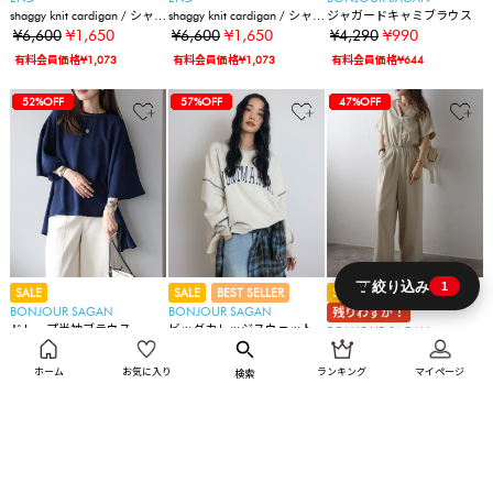
shaggy knit cardigan / シャギ
shaggy knit cardigan / シャギ
ジャガードキャミブラウス
ーニットカーディガン
ーニットカーディガン
¥6,600
¥1,650
¥6,600
¥1,650
¥4,290
¥990
有料会員価格¥1,073
有料会員価格¥1,073
有料会員価格¥644
30%OFF
30%OFF
30%OFF
30%OFF
30%OFF
16%OFF
17%OFF
49%OFF
49%OFF
49%OFF
49%OFF
49%OFF
75%OFF
38%OFF
38%OFF
38%OFF
55%OFF
57%OFF
57%OFF
47%OFF
47%OFF
30%OFF
30%OFF
34%OFF
34%OFF
80%OFF
75%OFF
75%OFF
77%OFF
52%OFF
30%OFF
30%OFF
30%OFF
30%OFF
30%OFF
16%OFF
17%OFF
49%OFF
49%OFF
49%OFF
49%OFF
49%OFF
75%OFF
38%OFF
38%OFF
38%OFF
55%OFF
57%OFF
57%OFF
47%OFF
47%OFF
30%OFF
30%OFF
34%OFF
34%OFF
80%OFF
75%OFF
75%OFF
77%OFF
52%OFF
57%OFF
30%OFF
30%OFF
30%OFF
30%OFF
30%OFF
16%OFF
17%OFF
49%OFF
49%OFF
49%OFF
49%OFF
49%OFF
75%OFF
38%OFF
38%OFF
38%OFF
55%OFF
57%OFF
57%OFF
47%OFF
47%OFF
30%OFF
30%OFF
34%OFF
34%OFF
80%OFF
75%OFF
75%OFF
77%OFF
52%OFF
57%OFF
47%OFF
絞り込み
1
SALE
SALE
BEST SELLER
SALE
BEST SELLER
BONJOUR SAGAN
BONJOUR SAGAN
残りわずか！
ドレープ半袖ブラウス
ビッグカレッジスウェット
BONJOUR SAGAN
¥5,280
¥2,530
¥6,930
¥2,999
ウエスト切替Vネックオール
インワン
¥5,610
¥2,999
ホーム
お気に入り
ランキング
マイページ
有料会員価格¥1,645
有料会員価格¥1,949
検索
有料会員価格¥1,949
30%OFF
30%OFF
30%OFF
30%OFF
30%OFF
16%OFF
17%OFF
49%OFF
49%OFF
49%OFF
49%OFF
49%OFF
75%OFF
38%OFF
38%OFF
38%OFF
55%OFF
57%OFF
57%OFF
47%OFF
47%OFF
30%OFF
30%OFF
34%OFF
34%OFF
80%OFF
75%OFF
75%OFF
77%OFF
52%OFF
57%OFF
47%OFF
45%OFF
30%OFF
30%OFF
30%OFF
30%OFF
30%OFF
16%OFF
17%OFF
49%OFF
49%OFF
49%OFF
49%OFF
49%OFF
75%OFF
38%OFF
38%OFF
38%OFF
55%OFF
57%OFF
57%OFF
47%OFF
47%OFF
30%OFF
30%OFF
34%OFF
34%OFF
80%OFF
75%OFF
75%OFF
77%OFF
52%OFF
57%OFF
47%OFF
45%OFF
30%OFF
30%OFF
30%OFF
30%OFF
30%OFF
30%OFF
16%OFF
17%OFF
49%OFF
49%OFF
49%OFF
49%OFF
49%OFF
75%OFF
38%OFF
38%OFF
38%OFF
55%OFF
57%OFF
57%OFF
47%OFF
47%OFF
30%OFF
30%OFF
34%OFF
34%OFF
80%OFF
75%OFF
75%OFF
77%OFF
52%OFF
57%OFF
47%OFF
45%OFF
30%OFF
30%OFF