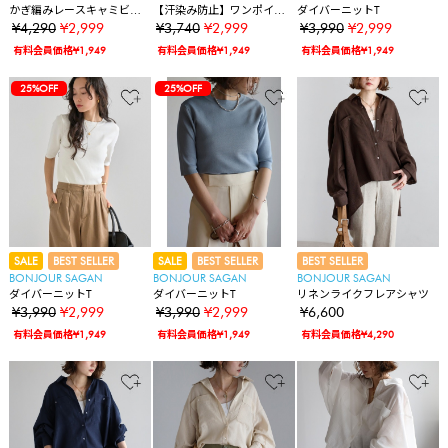
かぎ編みレースキャミビス
【汗染み防止】ワンポイン
ダイバーニットT
チェ
ト刺繍フレンチスリーブTシ
¥4,290
¥2,999
¥3,740
¥2,999
¥3,990
¥2,999
ャツ
有料会員価格¥1,949
有料会員価格¥1,949
有料会員価格¥1,949
25%OFF
25%OFF
SALE
BEST SELLER
SALE
BEST SELLER
BEST SELLER
BONJOUR SAGAN
BONJOUR SAGAN
BONJOUR SAGAN
ダイバーニットT
ダイバーニットT
リネンライクフレアシャツ
¥3,990
¥2,999
¥3,990
¥2,999
¥6,600
有料会員価格¥1,949
有料会員価格¥1,949
有料会員価格¥4,290