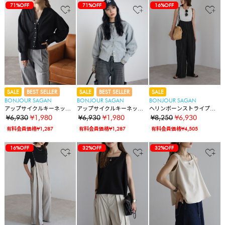
71%OFF
71%OFF
16%OFF
SALE
BEST SELLER
SALE
BEST SELLER
SALE
BONJOUR SAGAN
BONJOUR SAGAN
BONJOUR SAGAN
アップサイクルキーネック
アップサイクルキーネック
ヘリンボーンストライプサ
スナップカーディガン
スナップカーディガン
ス付きパンツ
¥6,930
¥1,980
¥6,930
¥1,980
¥8,250
¥6,930
有料会員価格¥1,287
有料会員価格¥1,287
有料会員価格¥4,505
16%OFF
32%OFF
32%OFF