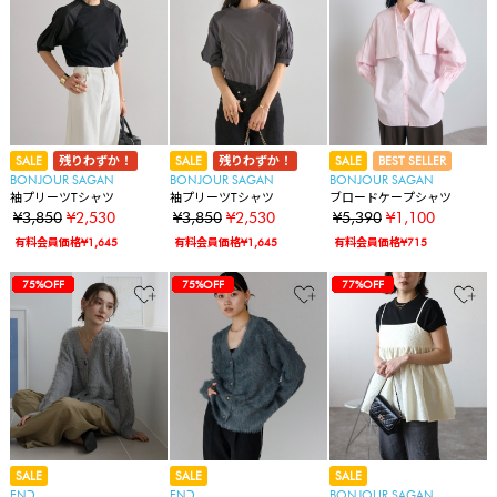
SALE
残りわずか！
SALE
残りわずか！
SALE
BEST SELLER
BONJOUR SAGAN
BONJOUR SAGAN
BONJOUR SAGAN
袖プリーツTシャツ
袖プリーツTシャツ
ブロードケープシャツ
¥3,850
¥2,530
¥3,850
¥2,530
¥5,390
¥1,100
有料会員価格¥1,645
有料会員価格¥1,645
有料会員価格¥715
30%OFF
30%OFF
30%OFF
30%OFF
30%OFF
16%OFF
17%OFF
49%OFF
49%OFF
49%OFF
49%OFF
49%OFF
75%OFF
38%OFF
38%OFF
38%OFF
55%OFF
57%OFF
57%OFF
47%OFF
47%OFF
30%OFF
30%OFF
34%OFF
34%OFF
80%OFF
75%OFF
30%OFF
30%OFF
30%OFF
30%OFF
30%OFF
16%OFF
17%OFF
49%OFF
49%OFF
49%OFF
49%OFF
49%OFF
75%OFF
38%OFF
38%OFF
38%OFF
55%OFF
57%OFF
57%OFF
47%OFF
47%OFF
30%OFF
30%OFF
34%OFF
34%OFF
80%OFF
75%OFF
75%OFF
30%OFF
30%OFF
30%OFF
30%OFF
30%OFF
16%OFF
17%OFF
49%OFF
49%OFF
49%OFF
49%OFF
49%OFF
75%OFF
38%OFF
38%OFF
38%OFF
55%OFF
57%OFF
57%OFF
47%OFF
47%OFF
30%OFF
30%OFF
34%OFF
34%OFF
80%OFF
75%OFF
75%OFF
77%OFF
SALE
SALE
SALE
ENↃ
ENↃ
BONJOUR SAGAN