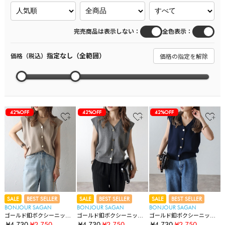
：
：
完売商品は表示しない
全色表示
指定なし（全範囲）
価格（税込）
価格の指定を解除
42%OFF
42%OFF
42%OFF
SALE
BEST SELLER
SALE
BEST SELLER
SALE
BEST SELLER
BONJOUR SAGAN
BONJOUR SAGAN
BONJOUR SAGAN
ゴールド釦ボクシーニット
ゴールド釦ボクシーニット
ゴールド釦ボクシーニット
ベスト
ベスト
ベスト
¥4,730
¥2,750
¥4,730
¥2,750
¥4,730
¥2,750