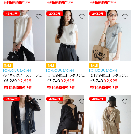
有料会員価格¥3,861
有料会員価格¥3,861
有料会員価格¥3,861
43%OFF
20%OFF
20%OFF
SALE
SALE
SALE
BONJOUR SAGAN
BONJOUR SAGAN
BONJOUR SAGAN
ハイネックノースリーブギ
【汗染み防止】レタリング
【汗染み防止】レタリング
ャザーブラウス
刺繍フレンチスリーブTシャ
刺繍フレンチスリーブTシャ
¥5,280
¥2,999
¥3,740
¥2,999
¥3,740
¥2,999
ツ
ツ
有料会員価格¥1,949
有料会員価格¥1,949
有料会員価格¥1,949
25%OFF
30%OFF
30%OFF
30%OFF