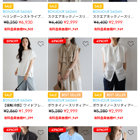
SALE
SALE
SALE
BONJOUR SAGAN
BONJOUR SAGAN
BONJOUR SAGAN
ヘリンボーンストライプサ
スクエアネックノースリブ
スクエアネックノースリブ
ス付きパンツ
ラウス
ラウス
¥8,250
¥6,930
¥4,400
¥2,999
¥4,400
¥2,999
有料会員価格¥4,505
有料会員価格¥1,949
有料会員価格¥1,949
30%OFF
43%OFF
43%OFF
SALE
SALE
BEST SELLER
SALE
BEST SELLER
BONJOUR SAGAN
BONJOUR SAGAN
BONJOUR SAGAN
【接触冷感】ワイドフレン
ボウタイノースリティアー
ボウタイノースリティアー
チスリーブTシャツ
ドブラウス
ドブラウス
¥2,860
¥1,999
¥5,280
¥2,999
¥5,280
¥2,999
有料会員価格¥1,299
有料会員価格¥1,949
有料会員価格¥1,949
43%OFF
43%OFF
30%OFF