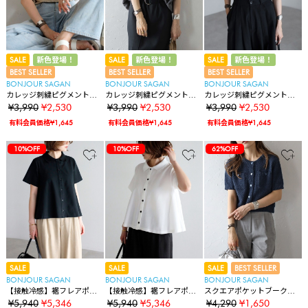
SALE
新色登場！
SALE
新色登場！
SALE
新色登場！
BEST SELLER
BEST SELLER
BEST SELLER
BONJOUR SAGAN
BONJOUR SAGAN
BONJOUR SAGAN
カレッジ刺繍ピグメントス
カレッジ刺繍ピグメントス
カレッジ刺繍ピグメントス
ウェットTシャツ
ウェットTシャツ
ウェットTシャツ
¥3,990
¥2,530
¥3,990
¥2,530
¥3,990
¥2,530
有料会員価格¥1,645
有料会員価格¥1,645
有料会員価格¥1,645
10%OFF
10%OFF
62%OFF
SALE
SALE
SALE
BEST SELLER
BONJOUR SAGAN
BONJOUR SAGAN
BONJOUR SAGAN
【接触冷感】裾フレアポロ
【接触冷感】裾フレアポロ
スクエアポケットブークレ
シャツ
シャツ
ニット半袖カーディガン
¥5,940
¥5,346
¥5,940
¥5,346
¥4,290
¥1,650