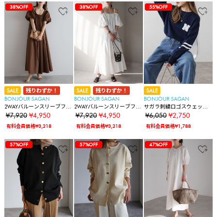
30%OFF
30%OFF
30%OFF
30%OFF
30%OFF
16%OFF
17%OFF
49%OFF
49%OFF
49%OFF
49%OFF
49%OFF
75%OFF
38%OFF
38%OFF
30%OFF
30%OFF
30%OFF
30%OFF
30%OFF
16%OFF
17%OFF
49%OFF
49%OFF
49%OFF
49%OFF
49%OFF
75%OFF
38%OFF
38%OFF
38%OFF
30%OFF
30%OFF
30%OFF
30%OFF
30%OFF
16%OFF
17%OFF
49%OFF
49%OFF
49%OFF
49%OFF
49%OFF
75%OFF
38%OFF
38%OFF
38%OFF
55%OFF
SALE
残りわずか！
SALE
残りわずか！
SALE
BONJOUR SAGAN
BONJOUR SAGAN
BONJOUR SAGAN
2WAYバルーンスリーブフレ
2WAYバルーンスリーブフレ
サガラ刺繍ロゴスウェット
アワンピース
アワンピース
ライクニット
¥7,920
¥4,950
¥7,920
¥4,950
¥6,050
¥2,750
有料会員価格¥3,218
有料会員価格¥3,218
有料会員価格¥1,788
30%OFF
30%OFF
30%OFF
30%OFF
30%OFF
16%OFF
17%OFF
49%OFF
49%OFF
49%OFF
49%OFF
49%OFF
75%OFF
38%OFF
38%OFF
38%OFF
55%OFF
57%OFF
30%OFF
30%OFF
30%OFF
30%OFF
30%OFF
16%OFF
17%OFF
49%OFF
49%OFF
49%OFF
49%OFF
49%OFF
75%OFF
38%OFF
38%OFF
38%OFF
55%OFF
57%OFF
57%OFF
30%OFF
30%OFF
30%OFF
30%OFF
30%OFF
16%OFF
17%OFF
49%OFF
49%OFF
49%OFF
49%OFF
49%OFF
75%OFF
38%OFF
38%OFF
38%OFF
55%OFF
57%OFF
57%OFF
47%OFF