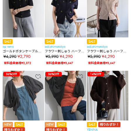
SALE
SALE
SALE
ap retro
sakishimatokyo
sakishimatokyo
ゴールドボタンケーブル編
フラワー刺しゅう ハーフス
フラワー刺しゅう ハーフス
み半袖カーディガン / 冷房
リーブカーディガン/花柄
リーブカーディガン/花柄
¥4,290
¥2,790
¥5,990
¥4,290
¥5,990
¥4,290
対策
有料会員価格¥2,372
有料会員価格¥3,647
有料会員価格¥3,647
35%OFF
35%OFF
35%OFF
28%OFF
28%OFF
36%OFF
35%OFF
35%OFF
35%OFF
28%OFF
28%OFF
36%OFF
36%OFF
35%OFF
35%OFF
35%OFF
28%OFF
28%OFF
36%OFF
36%OFF
14%OFF
NEW
SALE
NEW
SALE
SALE
残りわずか！
YENNA
残りわずか！
残りわずか！