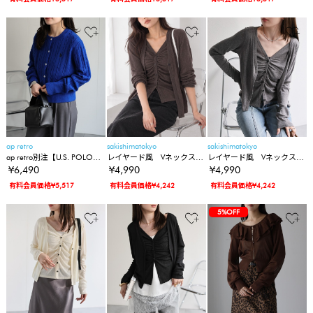
ィガン
ィガン
ィガン
ap retro
sakishimatokyo
sakishimatokyo
ap retro別注【U.S. POLO
レイヤード風 Vネックスラ
レイヤード風 Vネックスラ
ASSN./ユーエスポロアッス
ブカーディガン/春夏
ブカーディガン/春夏
¥6,490
¥4,990
¥4,990
ン】ケーブルニットカーデ
有料会員価格¥5,517
有料会員価格¥4,242
有料会員価格¥4,242
ィガン
5%OFF