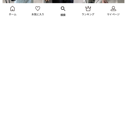
SALE
残りわずか！
SALE
残りわずか！
SALE
残りわずか！
sakishimatokyo
sakishimatokyo
sakishimatokyo
ホーム
お気に入り
ランキング
マイページ
検索
マルチボーダーニットカー
マルチボーダーニットカー
マルチボーダーニットカー
ディガン
ディガン
ディガン
¥5,990
¥1,990
¥5,990
¥1,990
¥5,990
¥1,990
有料会員価格¥1,692
有料会員価格¥1,692
有料会員価格¥1,692
35%OFF
35%OFF
35%OFF
28%OFF
28%OFF
36%OFF
36%OFF
14%OFF
14%OFF
14%OFF
14%OFF
14%OFF
65%OFF
65%OFF
43%OFF
43%OFF
43%OFF
67%OFF
67%OFF
67%OFF
67%OFF
7%OFF
7%OFF
7%OFF
7%OFF
7%OFF
4%OFF
4%OFF
4%OFF
4%OFF
4%OFF
4%OFF
4%OFF
35%OFF
35%OFF
35%OFF
28%OFF
28%OFF
36%OFF
36%OFF
14%OFF
14%OFF
14%OFF
14%OFF
14%OFF
65%OFF
65%OFF
43%OFF
43%OFF
43%OFF
67%OFF
67%OFF
67%OFF
67%OFF
23%OFF
7%OFF
7%OFF
7%OFF
7%OFF
7%OFF
4%OFF
4%OFF
4%OFF
4%OFF
4%OFF
4%OFF
4%OFF
35%OFF
35%OFF
35%OFF
28%OFF
28%OFF
36%OFF
36%OFF
14%OFF
14%OFF
14%OFF
14%OFF
14%OFF
65%OFF
65%OFF
43%OFF
43%OFF
43%OFF
67%OFF
67%OFF
67%OFF
67%OFF
23%OFF
23%OFF
7%OFF
7%OFF
7%OFF
7%OFF
7%OFF
4%OFF
4%OFF
4%OFF
4%OFF
4%OFF
4%OFF
4%OFF
SALE
残りわずか！
SALE
残りわずか！
SALE
残りわずか！
sakishimatokyo
sakishimatokyo
sakishimatokyo
マルチボーダーニットカー
配色ポロカーディガン
配色ポロカーディガン
ディガン
¥5,990
¥1,990
¥6,490
¥4,990
¥6,490
¥4,990
有料会員価格¥1,692
有料会員価格¥4,242
有料会員価格¥4,242
35%OFF
35%OFF
35%OFF
28%OFF
28%OFF
36%OFF
36%OFF
14%OFF
14%OFF
14%OFF
14%OFF
14%OFF
65%OFF
65%OFF
43%OFF
43%OFF
43%OFF
67%OFF
67%OFF
67%OFF
67%OFF
23%OFF
23%OFF
23%OFF
7%OFF
7%OFF
7%OFF
7%OFF
7%OFF
4%OFF
4%OFF
4%OFF
4%OFF
4%OFF
4%OFF
4%OFF
35%OFF
35%OFF
35%OFF
28%OFF
28%OFF
36%OFF
36%OFF
14%OFF
14%OFF
14%OFF
14%OFF
14%OFF
65%OFF
65%OFF
43%OFF
43%OFF
43%OFF
67%OFF
67%OFF
67%OFF
67%OFF
23%OFF
23%OFF
23%OFF
29%OFF
7%OFF
7%OFF
7%OFF
7%OFF
7%OFF
4%OFF
4%OFF
4%OFF
4%OFF
4%OFF
4%OFF
4%OFF
35%OFF
35%OFF
35%OFF
28%OFF
28%OFF
36%OFF
36%OFF
14%OFF
14%OFF
14%OFF
14%OFF
14%OFF
65%OFF
65%OFF
43%OFF
43%OFF
43%OFF
67%OFF
67%OFF
67%OFF
67%OFF
23%OFF
23%OFF
23%OFF
29%OFF
29%OFF
7%OFF
7%OFF
7%OFF
7%OFF
7%OFF
4%OFF
4%OFF
4%OFF
4%OFF
4%OFF
4%OFF
4%OFF