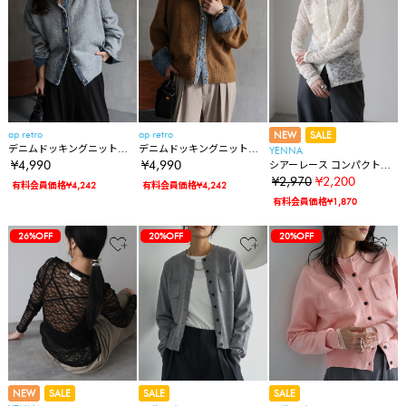
ap retro
ap retro
NEW
SALE
デニムドッキングニットカ
デニムドッキングニットカ
YENNA
ーディガン
ーディガン
¥4,990
¥4,990
シアーレース コンパクトカ
ーディガン
¥2,970
¥2,200
有料会員価格¥4,242
有料会員価格¥4,242
有料会員価格¥1,870
26%OFF
20%OFF
20%OFF
NEW
SALE
SALE
SALE