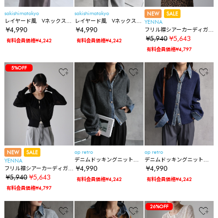
sakishimatokyo
sakishimatokyo
NEW
SALE
レイヤード風 Vネックスラ
レイヤード風 Vネックスラ
YENNA
ブカーディガン/春夏
ブカーディガン/春夏
¥4,990
¥4,990
フリル襟シアーカーディガ
ン/シアーニット
¥5,940
¥5,643
有料会員価格¥4,242
有料会員価格¥4,242
有料会員価格¥4,797
5%OFF
ap retro
ap retro
NEW
SALE
デニムドッキングニットカ
デニムドッキングニットカ
YENNA
ーディガン
ーディガン
¥4,990
¥4,990
フリル襟シアーカーディガ
ン/シアーニット
¥5,940
¥5,643
有料会員価格¥4,242
有料会員価格¥4,242
有料会員価格¥4,797
26%OFF