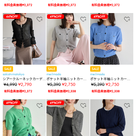
有料会員価格¥2,372
有料会員価格¥2,372
有料会員価格¥2,372
44%OFF
49%OFF
49%OFF
SALE
SALE
SALE
sakishimatokyo
meilmada
meilmada
シアークルーネックカーデ
ポケット半袖ニットカーデ
ポケット半袖ニットカーデ
ィガン/冷房対策
ィガン
ィガン
¥4,990
¥2,790
¥5,390
¥2,750
¥5,390
¥2,750
有料会員価格¥2,372
有料会員価格¥2,338
有料会員価格¥2,338
49%OFF
49%OFF