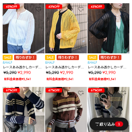
35%OFF
35%OFF
35%OFF
28%OFF
28%OFF
36%OFF
36%OFF
14%OFF
14%OFF
14%OFF
14%OFF
14%OFF
65%OFF
65%OFF
43%OFF
7%OFF
7%OFF
7%OFF
7%OFF
7%OFF
4%OFF
4%OFF
4%OFF
4%OFF
4%OFF
4%OFF
4%OFF
35%OFF
35%OFF
35%OFF
28%OFF
28%OFF
36%OFF
36%OFF
14%OFF
14%OFF
14%OFF
14%OFF
14%OFF
65%OFF
65%OFF
43%OFF
43%OFF
7%OFF
7%OFF
7%OFF
7%OFF
7%OFF
4%OFF
4%OFF
4%OFF
4%OFF
4%OFF
4%OFF
4%OFF
35%OFF
35%OFF
35%OFF
28%OFF
28%OFF
36%OFF
36%OFF
14%OFF
14%OFF
14%OFF
14%OFF
14%OFF
65%OFF
65%OFF
43%OFF
43%OFF
43%OFF
7%OFF
7%OFF
7%OFF
7%OFF
7%OFF
4%OFF
4%OFF
4%OFF
4%OFF
4%OFF
4%OFF
4%OFF
SALE
残りわずか！
SALE
残りわずか！
SALE
残りわずか！
&HALF
&HALF
&HALF
レースあみ透かしカーディ
レースあみ透かしカーディ
レースあみ透かしカーディ
ガン
ガン
ガン
¥5,290
¥2,990
¥5,290
¥2,990
¥5,290
¥2,990
有料会員価格¥2,541
有料会員価格¥2,541
有料会員価格¥2,541
35%OFF
35%OFF
35%OFF
28%OFF
28%OFF
36%OFF
36%OFF
14%OFF
14%OFF
14%OFF
14%OFF
14%OFF
65%OFF
65%OFF
43%OFF
43%OFF
43%OFF
67%OFF
7%OFF
7%OFF
7%OFF
7%OFF
7%OFF
4%OFF
4%OFF
4%OFF
4%OFF
4%OFF
4%OFF
4%OFF
35%OFF
35%OFF
35%OFF
28%OFF
28%OFF
36%OFF
36%OFF
14%OFF
14%OFF
14%OFF
14%OFF
14%OFF
65%OFF
65%OFF
43%OFF
43%OFF
43%OFF
67%OFF
67%OFF
7%OFF
7%OFF
7%OFF
7%OFF
7%OFF
4%OFF
4%OFF
4%OFF
4%OFF
4%OFF
4%OFF
4%OFF
35%OFF
35%OFF
35%OFF
28%OFF
28%OFF
36%OFF
36%OFF
14%OFF
14%OFF
14%OFF
14%OFF
14%OFF
65%OFF
65%OFF
43%OFF
43%OFF
43%OFF
67%OFF
67%OFF
67%OFF
7%OFF
7%OFF
7%OFF
7%OFF
7%OFF
4%OFF
4%OFF
4%OFF
4%OFF
4%OFF
4%OFF
4%OFF
絞り込み
1