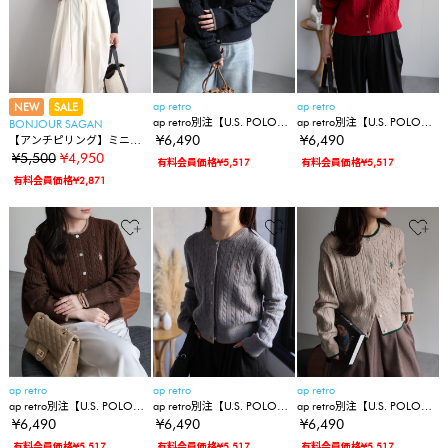
ap retro
ap retro
NEW
SALE
ap retro別注【U.S. POLO
ap retro別注【U.S. POLO
BONJOUR SAGAN
ASSN./ユーエスポロアッス
ASSN./ユーエスポロアッス
¥6,490
¥6,490
【アンチピリング】ミニマ
ン】ケーブルニットカーデ
ン】ケーブルニットカーデ
ルロゴ刺繍ニットカーディ
¥5,500
¥4,950
有料会員価格¥5,517
有料会員価格¥5,517
ィガン
ィガン
ガン
有料会員価格¥2,871
ap retro
ap retro
ap retro
ap retro別注【U.S. POLO
ap retro別注【U.S. POLO
ap retro別注【U.S. POLO
ASSN./ユーエスポロアッス
ASSN./ユーエスポロアッス
ASSN./ユーエスポロアッス
¥6,490
¥6,490
¥6,490
ン】ケーブルニットカーデ
ン】ケーブルニットカーデ
ン】ケーブルニットカーデ
有料会員価格¥5,517
有料会員価格¥5,517
有料会員価格¥5,517