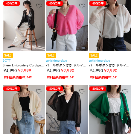
40%OFF
40%OFF
40%OFF
SALE
SALE
SALE
SOTT
sakishimatokyo
sakishimatokyo
Sheer Embroidery Cardigan
パールボタン付き ドルマン
パールボタン付き ドルマン
／シアー刺繍カーディガン
スリーブシアーカーディガ
スリーブシアーカーディガ
¥4,990
¥2,999
¥4,990
¥2,990
¥4,990
¥2,990
ン/冷房対策
ン/冷房対策
有料会員価格¥2,549
有料会員価格¥2,541
有料会員価格¥2,541
40%OFF
40%OFF
40%OFF