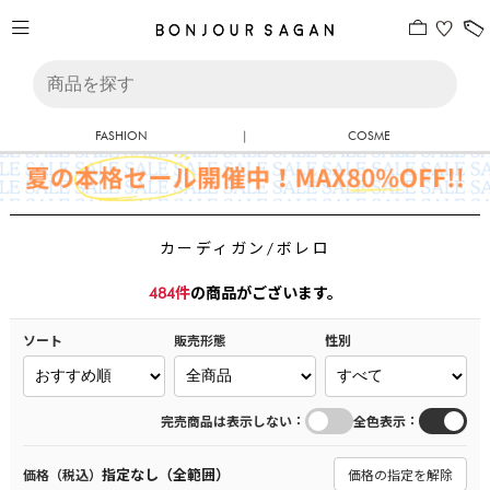
FASHION
|
COSME
カーディガン/ボレロ
484
件
の商品がございます。
ソート
販売形態
性別
：
：
完売商品は表示しない
全色表示
指定なし（全範囲）
価格（税込）
価格の指定を解除