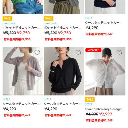
SOTT
SALE
SALE
クールタッチニットカーデ
meilmada
meilmada
ィガン
¥4,290
ポケット半袖ニットカーデ
ポケット半袖ニットカーデ
ィガン
ィガン
¥5,390
¥2,750
¥5,390
¥2,750
有料会員価格¥3,647
有料会員価格¥2,338
有料会員価格¥2,338
40%OFF
SOTT
SOTT
SALE
クールタッチニットカーデ
クールタッチニットカーデ
SOTT
ィガン
ィガン
¥4,290
¥4,290
Sheer Embroidery Cardigan
／シアー刺繍カーディガン
¥4,990
¥2,999
有料会員価格¥3,647
有料会員価格¥3,647
有料会員価格¥2,549