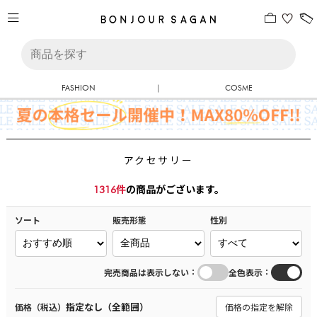
FASHION
|
COSME
アクセサリー
1316
件
の商品がございます。
ソート
販売形態
性別
：
：
完売商品は表示しない
全色表示
指定なし（全範囲）
価格（税込）
価格の指定を解除