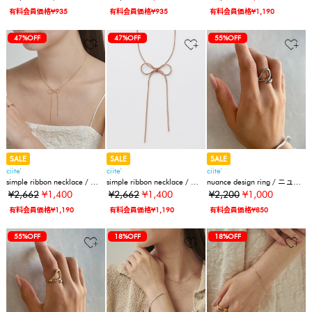
有料会員価格¥935
有料会員価格¥935
有料会員価格¥1,190
47%OFF
47%OFF
55%OFF
SALE
SALE
SALE
ciite'
ciite'
ciite'
simple ribbon necklace / シ
simple ribbon necklace / シ
nuance design ring / ニュア
ンプル リボン ネックレス
ンプル リボン ネックレス
ンスデザインリング
¥2,662
¥1,400
¥2,662
¥1,400
¥2,200
¥1,000
有料会員価格¥1,190
有料会員価格¥1,190
有料会員価格¥850
55%OFF
18%OFF
18%OFF