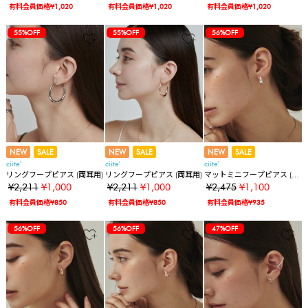
有料会員価格¥1,020
有料会員価格¥1,020
有料会員価格¥1,020
55%OFF
55%OFF
56%OFF
NEW
SALE
NEW
SALE
NEW
SALE
ciite'
ciite'
ciite'
リングフープピアス (両耳用)
リングフープピアス (両耳用)
マットミニフープピアス (両
耳用)
¥2,211
¥1,000
¥2,211
¥1,000
¥2,475
¥1,100
有料会員価格¥850
有料会員価格¥850
有料会員価格¥935
56%OFF
56%OFF
47%OFF