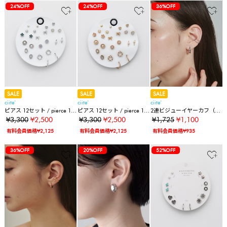
24%OFF
24%OFF
36%OFF
SALE
SALE
SALE
ciite'
ciite'
ciite'
ピアス 12セット / pierce 12
ピアス 12セット / pierce 12
2連ビジューイヤーカフ（片
set
set
耳用）
¥3,300
¥2,500
¥3,300
¥2,500
¥1,725
¥1,100
有料会員価格¥2,125
有料会員価格¥2,125
有料会員価格¥935
36%OFF
20%OFF
52%OFF