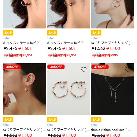
SALE
SALE
SALE
ciite'
ciite'
ciite'
ミックスカラー立体ピアス /
ミックスカラー立体ピアス /
ねじりフープイヤリング (両
イヤーカフ風 (両耳用)
イヤーカフ風 (両耳用)
耳用)
¥2,475
¥1,601
¥2,475
¥1,601
¥1,562
¥1,100
有料会員価格¥1,361
有料会員価格¥1,361
有料会員価格¥935
30%OFF
30%OFF
47%OFF
SALE
SALE
SALE
ciite'
ciite'
ciite'
ねじりフープイヤリング (両
ねじりフープイヤリング (両
simple ribbon necklace / シ
耳用)
耳用)
ンプル リボン ネックレス
¥1,562
¥1,100
¥1,562
¥1,100
¥2,662
¥1,400