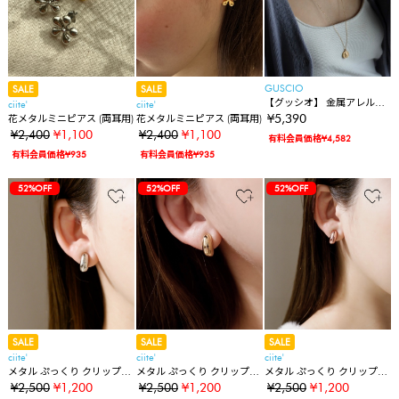
GUSCIO
SALE
SALE
【グッシオ】 金属アレルギ
ciite'
ciite'
ー対応 コインネックレス
¥5,390
花メタルミニピアス (両耳用)
花メタルミニピアス (両耳用)
K18金プレーティング サー
¥2,400
¥1,100
¥2,400
¥1,100
有料会員価格¥4,582
ジカルステンレス
有料会員価格¥935
有料会員価格¥935
52%OFF
52%OFF
52%OFF
SALE
SALE
SALE
ciite'
ciite'
ciite'
メタル ぷっくり クリップイ
メタル ぷっくり クリップイ
メタル ぷっくり クリップイ
ヤリング (両耳用)
ヤリング (両耳用)
ヤリング (両耳用)
¥2,500
¥1,200
¥2,500
¥1,200
¥2,500
¥1,200