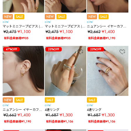
NEW
SALE
NEW
SALE
NEW
SALE
ciite'
ciite'
ciite'
マットミニフープピアス (両
マットミニフープピアス (両
ニュアンシー イヤーカフ
耳用)
耳用)
（片耳用）
¥2,475
¥1,100
¥2,475
¥1,100
¥2,662
¥1,400
有料会員価格¥935
有料会員価格¥935
有料会員価格¥1,190
47%OFF
23%OFF
23%OFF
23%OFF
NEW
SALE
SALE
SALE
ciite'
ciite'
ciite'
ニュアンシー イヤーカフ
4連リング
4連リング
（片耳用）
¥2,662
¥1,400
¥1,687
¥1,300
¥1,687
¥1,300
有料会員価格¥1,190
有料会員価格¥1,106
有料会員価格¥1,106