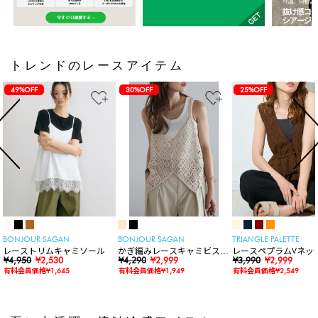
トレンドのレースアイテム
49%OFF
30%OFF
25%OFF
BONJOUR SAGAN
BONJOUR SAGAN
TRIANGLE PALETTE
レーストリムキャミソール
かぎ編みレースキャミビスチ
レースペプラムVネッ
¥4,950
¥2,530
ェ
¥4,290
¥2,999
ト
¥3,990
¥2,999
有料会員価格¥1,645
有料会員価格¥1,949
有料会員価格¥2,549