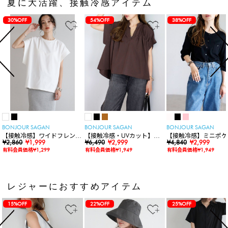
夏に大活躍、接触冷感アイテム
30%OFF
54%OFF
38%OFF
BONJOUR SAGAN
BONJOUR SAGAN
BONJOUR SAGAN
【接触冷感】ワイドフレンチ
【接触冷感・UVカット】シ
【接触冷感】ミニポケ
スリーブTシャツ
¥2,860
¥1,999
ャーリングスキッパートップ
¥6,490
¥2,999
袖ニットカーディガン
¥4,840
¥2,999
ス
有料会員価格¥1,299
有料会員価格¥1,949
有料会員価格¥1,949
レジャーにおすすめアイテム
15%OFF
22%OFF
25%OFF