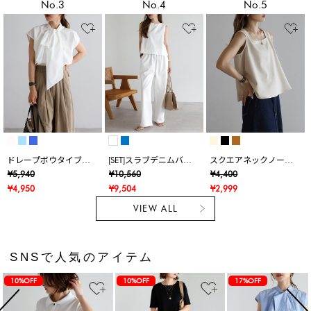
No.3
No.4
No.5
ドレープボウタイブラ
[SET]スラブデニムバッ
スクエアネックノース
ウス
クオープンタンクトッ
リブラウス
¥5,940
¥10,560
¥4,400
プ×スラブデニムイージ
¥4,950
¥9,504
¥2,999
ーパンツ
VIEW ALL
SNSで人気のアイテム
10%OFF
10%OFF
17%OFF