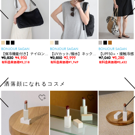
BONJOUR SAGAN
BONJOUR SAGAN
BONJOUR SAGAN
【保冷機能付き】ナイロンシ
【UVカット/撥水】ネックカ
【UPF50+・接触冷感
ョルダーバッグ
¥5,830
¥4,950
バー付きワイドリムハット
¥3,850
¥2,999
水】【水陸両用】ラッ
¥7,040
¥5,280
ードロンパース
有料会員価格¥3,218
有料会員価格¥1,949
有料会員価格¥3,432
洒落顔になれるコスメ