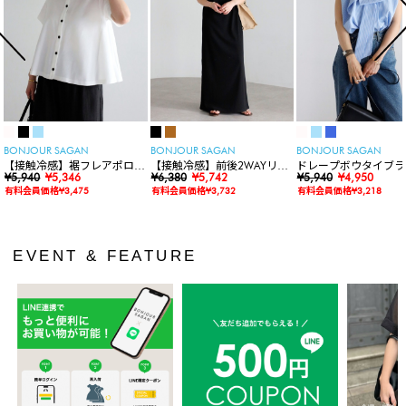
BONJOUR SAGAN
BONJOUR SAGAN
BONJOUR SAGAN
【接触冷感】裾フレアポロシ
【接触冷感】前後2WAYリブ
ドレープボウタイブラ
ャツ
¥5,940
¥5,346
カットワンピース
¥6,380
¥5,742
ス
¥5,940
¥4,950
有料会員価格¥3,475
有料会員価格¥3,732
有料会員価格¥3,218
EVENT & FEATURE