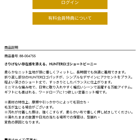
ログイン
有料会員特典について
商品説明
商品番号:88-004755
さりげない存在感を添える、HUNTERロゴショートビーニー
柔らかなニット生地が頭に優しくフィットし、長時間でも快適に着用できます。
折り返し部分のHUNTERロゴパッチが、シンプルなデザインにアクセントをプラス。
程よい深さのショート丈で、すっきりとしたバランスに仕上がります。
ミニマルな編み地で、日常に取り入れやすく幅広いシーンで活躍する万能アイテム。
ギフトにも喜ばれる、ワードローブに1つ欲しい定番ニット帽です。
※素材の特性上、摩擦や引っかかりによって毛羽立ち・
毛玉が生じる場合がございます。
※汚れが付着した際は、強くこすらず、柔らかい布で優しく押し拭きしてください。
※濡れたままの放置や日光の当たる場所での保管は、型崩れ・
変色の原因となります。