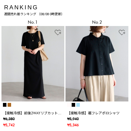
RANKING
週間売れ筋ランキング 〔08/08 0時更新〕
No.1
No.2
【接触冷感】前後2WAYリブカットワ
【接触冷感】裾フレアポロシャツ
ンピース
¥6,380
¥5,940
¥5,742
¥5,346