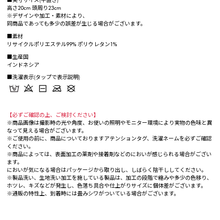
■実寸サイズ(平置き)
高さ20cm 頭周り23cm
※デザインや加工・素材により、
同商品であっても多少の誤差が生じる場合がございます。
■素材
リサイクルポリエステル99% ポリウレタン1%
■生産国
インドネシア
■洗濯表示(タップで表示説明)
【必ずご確認の上、ご検討ください】
※商品画像は撮影時の光や角度、お使いの照明やモニター環境により実物の色味と異
なって見える場合がございます。
※ご使用の前に、商品についておりますアテンションタグ、洗濯ネームを必ずご確認
ください。
※商品によっては、表面加工の薬剤や接着剤などのにおいが感じられる場合がござい
ます。
においが気になる場合はパッケージから取り出し、しばらく陰干ししてください。
※製品洗い、生地洗い加工を施している製品は、加工の段階で縮みや多少の色移り、
ホツレ、キズなどが発生し、色落ち具合や仕上がりサイズに個体差がございます。
※通販の特性上、到着時には畳みシワがついている場合がございます。