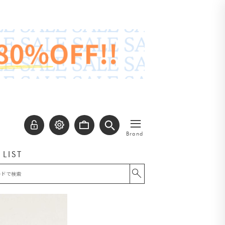
≡
Brand
 LIST