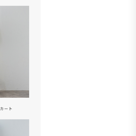
チ
スカート