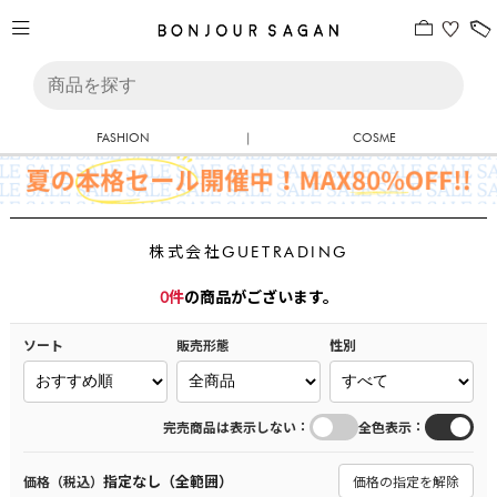
FASHION
|
COSME
株式会社GUETRADING
0
件
の商品がございます。
ソート
販売形態
性別
：
：
完売商品は表示しない
全色表示
指定なし（全範囲）
価格（税込）
価格の指定を解除