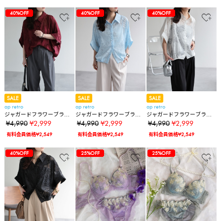
64%OFF
45%OFF
45%OFF
36%OFF
36%OFF
20%OFF
38%OFF
38%OFF
38%OFF
38%OFF
38%OFF
43%OFF
43%OFF
45%OFF
45%OFF
45%OFF
40%OFF
40%OFF
64%OFF
45%OFF
45%OFF
36%OFF
36%OFF
20%OFF
38%OFF
38%OFF
38%OFF
38%OFF
38%OFF
43%OFF
43%OFF
45%OFF
45%OFF
45%OFF
40%OFF
40%OFF
40%OFF
64%OFF
45%OFF
45%OFF
36%OFF
36%OFF
20%OFF
38%OFF
38%OFF
38%OFF
38%OFF
38%OFF
43%OFF
43%OFF
45%OFF
45%OFF
45%OFF
40%OFF
40%OFF
40%OFF
40%OFF
SALE
SALE
SALE
ap retro
ap retro
ap retro
ジャガードフラワーブラウ
ジャガードフラワーブラウ
ジャガードフラワーブラウ
ス / シアーシャツ《動画あ
ス / シアーシャツ《動画あ
ス / シアーシャツ《動画あ
¥4,990
¥2,999
¥4,990
¥2,999
¥4,990
¥2,999
り》
り》
り》
有料会員価格¥2,549
有料会員価格¥2,549
有料会員価格¥2,549
64%OFF
45%OFF
45%OFF
36%OFF
36%OFF
20%OFF
38%OFF
38%OFF
38%OFF
38%OFF
38%OFF
43%OFF
43%OFF
45%OFF
45%OFF
45%OFF
40%OFF
40%OFF
40%OFF
40%OFF
40%OFF
64%OFF
45%OFF
45%OFF
36%OFF
36%OFF
20%OFF
38%OFF
38%OFF
38%OFF
38%OFF
38%OFF
43%OFF
43%OFF
45%OFF
45%OFF
45%OFF
40%OFF
40%OFF
40%OFF
40%OFF
40%OFF
25%OFF
64%OFF
45%OFF
45%OFF
36%OFF
36%OFF
20%OFF
38%OFF
38%OFF
38%OFF
38%OFF
38%OFF
43%OFF
43%OFF
45%OFF
45%OFF
45%OFF
40%OFF
40%OFF
40%OFF
40%OFF
40%OFF
25%OFF
25%OFF