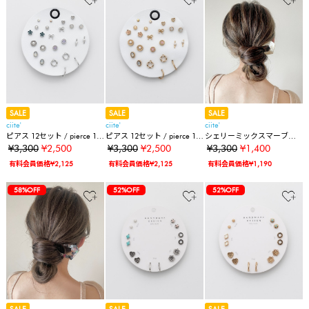
SALE
SALE
SALE
ciite'
ciite'
ciite'
ピアス 12セット / pierce 12
ピアス 12セット / pierce 12
シェリーミックスマーブル
set
set
かんざし
¥3,300
¥2,500
¥3,300
¥2,500
¥3,300
¥1,400
有料会員価格¥2,125
有料会員価格¥2,125
有料会員価格¥1,190
58%OFF
52%OFF
52%OFF