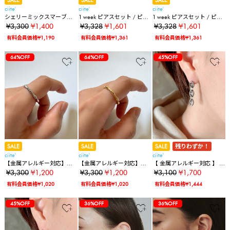
SALE
SALE
SALE
ciite'
ciite'
ciite'
シェリーミックスマーブル
1 week ピアスセット / ピア
1 week ピアスセット / ピア
かんざし
ス7セット
ス7セット
¥3,300
¥1,400
¥3,328
¥1,601
¥3,328
¥1,601
有料会員価格¥1,190
有料会員価格¥1,361
有料会員価格¥1,361
64%OFF
64%OFF
64%OFF
45%OFF
SALE
SALE
SALE
残りわずか！
ciite'
ciite'
ciite'
【金属アレルギー対応】バ
【金属アレルギー対応】バ
【 金属アレルギー対応 】 ア
ンブーリング サージカル
ンブーリング サージカル
ンカーチェーンピアス サー
¥3,300
¥1,200
¥3,300
¥1,200
¥3,100
¥1,700
ステンレス316L
ステンレス316L
ジカルステンレス (両耳用)
有料会員価格¥1,020
有料会員価格¥1,020
有料会員価格¥1,444
64%OFF
45%OFF
45%OFF
64%OFF
45%OFF
45%OFF
36%OFF
64%OFF
45%OFF
45%OFF
36%OFF
36%OFF