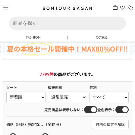
FASHION
|
COSME
7799
件
の商品がございます。
ソート
販売形態
性別
：
：
完売商品は表示しない
全色表示
指定なし（全範囲）
価格（税込）
価格の指定を解除