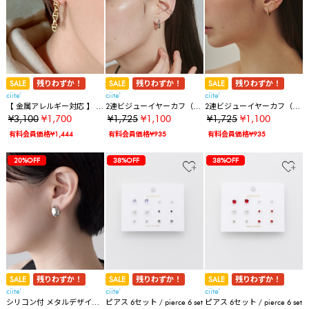
SALE
残りわずか！
SALE
残りわずか！
SALE
残りわずか！
ciite'
ciite'
ciite'
【 金属アレルギー対応 】 ア
2連ビジューイヤーカフ（片
2連ビジューイヤーカフ（片
ンカーチェーンピアス サー
耳用）
耳用）
¥3,100
¥1,700
¥1,725
¥1,100
¥1,725
¥1,100
ジカルステンレス (両耳用)
有料会員価格¥1,444
有料会員価格¥935
有料会員価格¥935
64%OFF
45%OFF
45%OFF
36%OFF
36%OFF
20%OFF
64%OFF
45%OFF
45%OFF
36%OFF
36%OFF
20%OFF
38%OFF
64%OFF
45%OFF
45%OFF
36%OFF
36%OFF
20%OFF
38%OFF
38%OFF
SALE
残りわずか！
SALE
残りわずか！
SALE
残りわずか！
ciite'
ciite'
ciite'
シリコン付 メタルデザイン
ピアス 6セット / pierce 6 set
ピアス 6セット / pierce 6 set