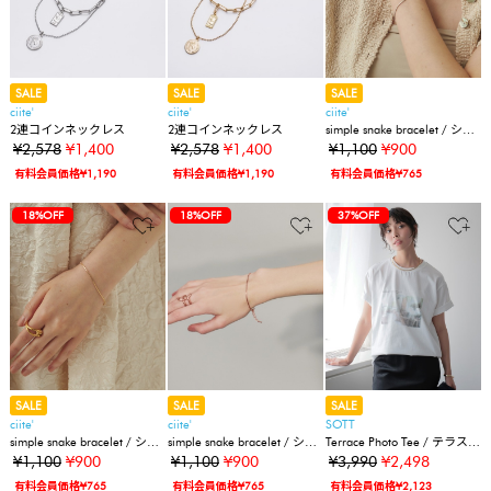
SALE
SALE
SALE
ciite'
ciite'
ciite'
2連コインネックレス
2連コインネックレス
simple snake bracelet / シン
プルスネークチェーンブレ
¥2,578
¥1,400
¥2,578
¥1,400
¥1,100
¥900
スレット
有料会員価格¥1,190
有料会員価格¥1,190
有料会員価格¥765
18%OFF
18%OFF
37%OFF
SALE
SALE
SALE
ciite'
ciite'
SOTT
simple snake bracelet / シン
simple snake bracelet / シン
Terrace Photo Tee / テラスフ
プルスネークチェーンブレ
プルスネークチェーンブレ
ォトTシャツ
¥1,100
¥900
¥1,100
¥900
¥3,990
¥2,498
スレット
スレット
有料会員価格¥765
有料会員価格¥765
有料会員価格¥2,123