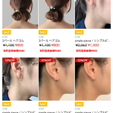
SALE
SALE
SALE
ciite'
ciite'
ciite'
2パール ヘアゴム
2パール ヘアゴム
simple pierce / シンプルピア
ス (両耳用)
¥1,100
¥800
¥1,100
¥800
¥2,063
¥1,000
有料会員価格¥680
有料会員価格¥680
有料会員価格¥850
52%OFF
52%OFF
52%OFF
SALE
SALE
SALE
ciite'
ciite'
ciite'
simple pierce / シンプルピア
simple pierce / シンプルピア
simple pierce / シンプルピア