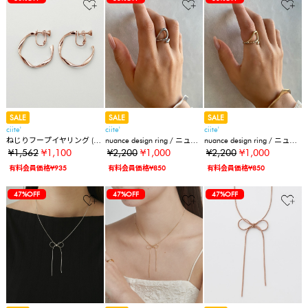
SALE
SALE
SALE
ciite'
ciite'
ciite'
ねじりフープイヤリング (両
nuance design ring / ニュア
nuance design ring / ニュア
耳用)
ンスデザインリング
ンスデザインリング
¥1,562
¥1,100
¥2,200
¥1,000
¥2,200
¥1,000
有料会員価格¥935
有料会員価格¥850
有料会員価格¥850
47%OFF
47%OFF
47%OFF