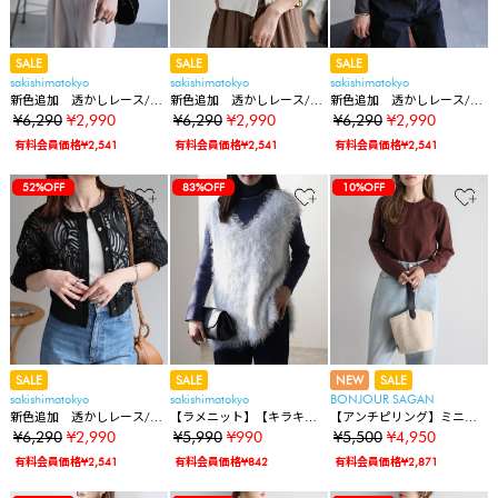
SALE
SALE
SALE
sakishimatokyo
sakishimatokyo
sakishimatokyo
新色追加 透かしレース/エ
新色追加 透かしレース/エ
新色追加 透かしレース/エ
ンブロイダリーレース カー
ンブロイダリーレース カー
ンブロイダリーレース カー
¥6,290
¥2,990
¥6,290
¥2,990
¥6,290
¥2,990
ディガン/冷房対策
ディガン/冷房対策
ディガン/冷房対策
有料会員価格¥2,541
有料会員価格¥2,541
有料会員価格¥2,541
52%OFF
83%OFF
83%OFF
10%OFF
SALE
SALE
NEW
SALE
sakishimatokyo
sakishimatokyo
BONJOUR SAGAN
新色追加 透かしレース/エ
【ラメニット】【キラキラ/
【アンチピリング】ミニマ
ンブロイダリーレース カー
きらきら】 フェザークルー
ルロゴ刺繍ニットカーディ
¥6,290
¥2,990
¥5,990
¥990
¥5,500
¥4,950
ディガン/冷房対策
ネックニットベスト/ジレ
ガン
有料会員価格¥2,541
有料会員価格¥842
有料会員価格¥2,871