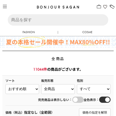
FASHION
|
COSME
全商品
11044
件
の商品がございます。
ソート
販売形態
性別
：
：
完売商品は表示しない
全色表示
指定なし（全範囲）
価格（税込）
価格の指定を解除