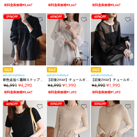
ドッキングプルオーバー/ペ
ドッキングプルオーバー/ペ
ドッキングプルオーバー/ペ
有料会員価格¥3,647
有料会員価格¥3,647
有料会員価格¥3,647
プラムニット
プラムニット
プラムニット
39%OFF
60%OFF
60%OFF
SALE
SALE
SALE
sakishimatokyo
sakishimatokyo
sakishimatokyo
新色追加＜着映えトップス
【前後2WAY】チュールギャ
【前後2WAY】チュールギャ
＞アルパカタッチ チュール
ザーブラウス/シアーブラウ
ザーブラウス/シアーブラウ
¥6,991
¥4,290
¥4,990
¥1,990
¥4,990
¥1,990
ドッキングプルオーバー/ペ
ス/ペプラム/チュニック
ス/ペプラム/チュニック
有料会員価格¥3,647
有料会員価格¥1,692
有料会員価格¥1,692
プラムニット
46%OFF
55%OFF
55%OFF