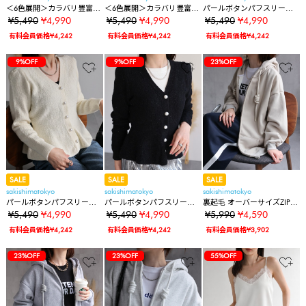
＜6色展開＞カラバリ豊富シ
＜6色展開＞カラバリ豊富シ
パールボタンパフスリーブ
ンプルクルーネックニット
ンプルクルーネックニット
ラメカーディガン/ジャケッ
¥5,490
¥4,990
¥5,490
¥4,990
¥5,490
¥4,990
ト/カーデ
有料会員価格¥4,242
有料会員価格¥4,242
有料会員価格¥4,242
9%OFF
9%OFF
23%OFF
SALE
SALE
SALE
sakishimatokyo
sakishimatokyo
sakishimatokyo
パールボタンパフスリーブ
パールボタンパフスリーブ
裏起毛 オーバーサイズZIPパ
ラメカーディガン/ジャケッ
ラメカーディガン/ジャケッ
ーカー/前あきフーディー/ジ
¥5,490
¥4,990
¥5,490
¥4,990
¥5,990
¥4,590
ト/カーデ
ト/カーデ
ップアップパーカー
有料会員価格¥4,242
有料会員価格¥4,242
有料会員価格¥3,902
23%OFF
23%OFF
55%OFF