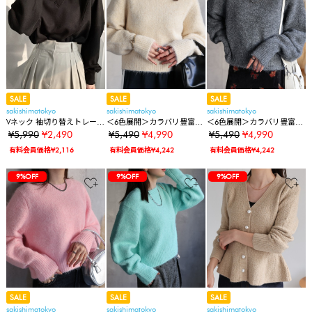
SALE
SALE
SALE
sakishimatokyo
sakishimatokyo
sakishimatokyo
Vネック 袖切り替えトレーナ
＜6色展開＞カラバリ豊富シ
＜6色展開＞カラバリ豊富シ
ー/スウェット
ンプルクルーネックニット
ンプルクルーネックニット
¥5,990
¥2,490
¥5,490
¥4,990
¥5,490
¥4,990
有料会員価格¥2,116
有料会員価格¥4,242
有料会員価格¥4,242
9%OFF
9%OFF
9%OFF
SALE
SALE
SALE
sakishimatokyo
sakishimatokyo
sakishimatokyo