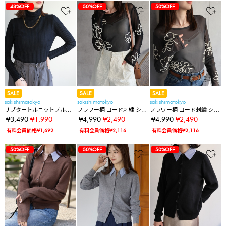
43%OFF
50%OFF
50%OFF
SALE
SALE
SALE
sakishimatokyo
sakishimatokyo
sakishimatokyo
リブタートルニットプルオ
フラワー柄 コード刺繍 シア
フラワー柄 コード刺繍 シア
ーバー
ートップス/プルオーバー/カ
ートップス/プルオーバー/カ
¥3,490
¥1,990
¥4,990
¥2,490
¥4,990
¥2,490
ットソー
ットソー
有料会員価格¥1,692
有料会員価格¥2,116
有料会員価格¥2,116
50%OFF
50%OFF
50%OFF