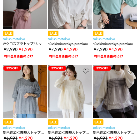
SALE
SALE
SALE
sakishimatokyo
sakishimatokyo
sakishimatokyo
Wクロスブラトップ/カップ
＜sakishimatokyo premium＞
＜sakishimatokyo premium＞
インキャミ
インド綿 7分袖バルーンスリ
インド綿 7分袖バルーンスリ
¥2,990
¥1,290
¥7,290
¥4,290
¥7,290
¥4,290
ーブドッキングカットソー/
ーブドッキングカットソー/
有料会員価格¥1,097
有料会員価格¥3,647
有料会員価格¥3,647
インド綿/インドコットン
インド綿/インドコットン
39%OFF
39%OFF
39%OFF
SALE
SALE
SALE
sakishimatokyo
sakishimatokyo
sakishimatokyo
新色追加＜着映えトップス
新色追加＜着映えトップス
新色追加＜着映えトップス
＞アルパカタッチ チュール
＞アルパカタッチ チュール
＞アルパカタッチ チュール
¥6,991
¥4,290
¥6,991
¥4,290
¥6,991
¥4,290