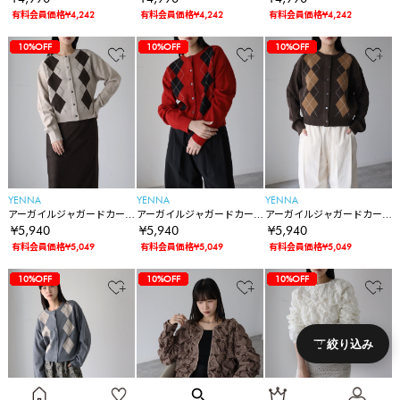
有料会員価格¥4,242
有料会員価格¥4,242
有料会員価格¥4,242
83%OFF
10%OFF
10%OFF
10%OFF
10%OFF
10%OFF
10%OFF
10%OFF
10%OFF
10%OFF
10%OFF
10%OFF
10%OFF
10%OFF
10%OFF
10%OFF
10%OFF
10%OFF
10%OFF
10%OFF
10%OFF
10%OFF
83%OFF
10%OFF
10%OFF
10%OFF
10%OFF
10%OFF
10%OFF
10%OFF
10%OFF
10%OFF
10%OFF
10%OFF
10%OFF
10%OFF
10%OFF
10%OFF
10%OFF
10%OFF
10%OFF
10%OFF
10%OFF
10%OFF
83%OFF
10%OFF
10%OFF
10%OFF
10%OFF
10%OFF
10%OFF
10%OFF
10%OFF
10%OFF
10%OFF
10%OFF
10%OFF
10%OFF
10%OFF
10%OFF
10%OFF
10%OFF
10%OFF
10%OFF
10%OFF
10%OFF
YENNA
YENNA
YENNA
アーガイルジャガードカー
アーガイルジャガードカー
アーガイルジャガードカー
ディガン
ディガン
ディガン
¥5,940
¥5,940
¥5,940
有料会員価格¥5,049
有料会員価格¥5,049
有料会員価格¥5,049
83%OFF
10%OFF
10%OFF
10%OFF
10%OFF
10%OFF
10%OFF
10%OFF
10%OFF
10%OFF
10%OFF
10%OFF
10%OFF
10%OFF
10%OFF
10%OFF
10%OFF
10%OFF
10%OFF
10%OFF
10%OFF
10%OFF
83%OFF
10%OFF
10%OFF
10%OFF
10%OFF
10%OFF
10%OFF
10%OFF
10%OFF
10%OFF
10%OFF
10%OFF
10%OFF
10%OFF
10%OFF
10%OFF
10%OFF
10%OFF
10%OFF
10%OFF
10%OFF
10%OFF
83%OFF
10%OFF
10%OFF
10%OFF
10%OFF
10%OFF
10%OFF
10%OFF
10%OFF
10%OFF
10%OFF
10%OFF
10%OFF
10%OFF
10%OFF
10%OFF
10%OFF
10%OFF
10%OFF
10%OFF
10%OFF
10%OFF
絞り込み