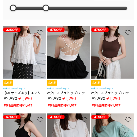
33%OFF
57%OFF
57%OFF
SALE
SALE
SALE
sakishimatokyo
sakishimatokyo
sakishimatokyo
【MTサイズあり】エアリー
Wクロスブラトップ/カップ
Wクロスブラトップ/カップ
シアーフリルブラウス
インキャミ
インキャミ
¥2,990
¥1,990
¥2,990
¥1,290
¥2,990
¥1,290
有料会員価格¥1,692
有料会員価格¥1,097
有料会員価格¥1,097
57%OFF
41%OFF
41%OFF