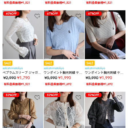
有料会員価格¥1,521
有料会員価格¥1,521
有料会員価格¥1,521
40%OFF
67%OFF
67%OFF
SALE
SALE
SALE
sakishimatokyo
sakishimatokyo
sakishimatokyo
ペプラムスリーブ ジャガー
ワンポイント胸元刺繍 ケー
ワンポイント胸元刺繍 ケー
ドトップス/カットソー
ブニットプルオーバー/半袖
ブニットプルオーバー/半袖
¥2,990
¥1,790
¥5,990
¥1,990
¥5,990
¥1,990
ニット
ニット
有料会員価格¥1,521
有料会員価格¥1,692
有料会員価格¥1,692
52%OFF
52%OFF
52%OFF