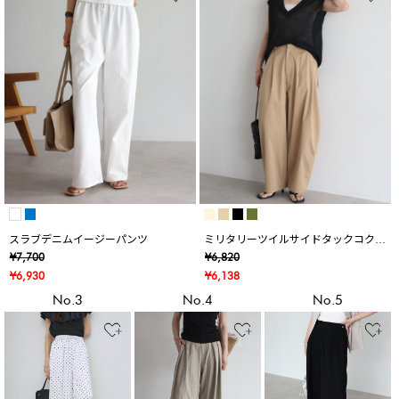
スラブデニムイージーパンツ
ミリタリーツイルサイドタックコクー
ンパンツ
¥7,700
¥6,820
¥6,930
¥6,138
No.3
No.4
No.5