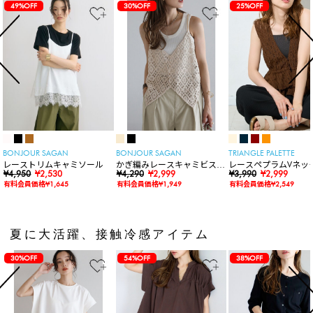
49%OFF
30%OFF
25%OFF
BONJOUR SAGAN
BONJOUR SAGAN
TRIANGLE PALETTE
レーストリムキャミソール
かぎ編みレースキャミビスチ
レースペプラムVネッ
¥4,950
¥2,530
ェ
¥4,290
¥2,999
ト
¥3,990
¥2,999
有料会員価格¥1,645
有料会員価格¥1,949
有料会員価格¥2,549
夏に大活躍、接触冷感アイテム
30%OFF
54%OFF
38%OFF