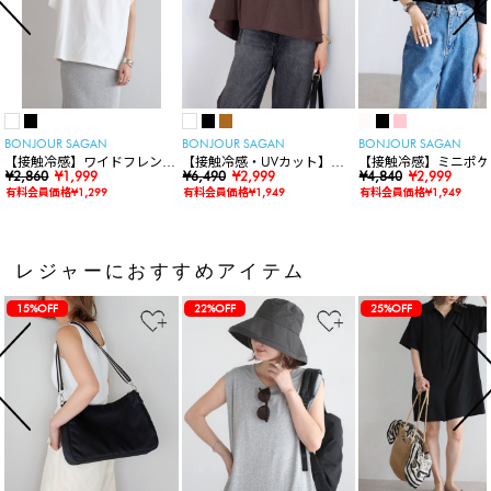
BONJOUR SAGAN
BONJOUR SAGAN
BONJOUR SAGAN
【接触冷感】ワイドフレンチ
【接触冷感・UVカット】シ
【接触冷感】ミニポケ
スリーブTシャツ
¥2,860
¥1,999
ャーリングスキッパートップ
¥6,490
¥2,999
袖ニットカーディガン
¥4,840
¥2,999
ス
有料会員価格¥1,299
有料会員価格¥1,949
有料会員価格¥1,949
レジャーにおすすめアイテム
15%OFF
22%OFF
25%OFF