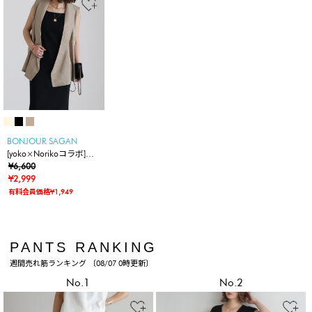
BONJOUR SAGAN
[yoko×Norikoコラボ]カ
シュクールシアーベスト
¥6,600
¥2,999
有料会員価格¥1,949
PANTS RANKING
週間売れ筋ランキング 〔08/07 0時更新〕
No.1
No.2