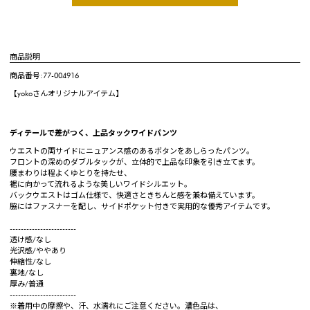
商品説明
商品番号:77-004916
【yokoさんオリジナルアイテム】
ディテールで差がつく、上品タックワイドパンツ
ウエストの両サイドにニュアンス感のあるボタンをあしらったパンツ。
フロントの深めのダブルタックが、立体的で上品な印象を引き立てます。
腰まわりは程よくゆとりを持たせ、
裾に向かって流れるような美しいワイドシルエット。
バックウエストはゴム仕様で、快適さときちんと感を兼ね備えています。
脇にはファスナーを配し、サイドポケット付きで実用的な優秀アイテムです。
------------------------
透け感/なし
光沢感/ややあり
伸縮性/なし
裏地/なし
厚み/普通
------------------------
※着用中の摩擦や、汗、水濡れにご注意ください。濃色品は、