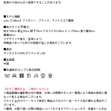
色落ちや他のものへ色移りすることがあります。
■モデル情報
yoko【158cm】アイボリー、ブラック、ライトココア着用
■実寸サイズ(平置き)
総丈100cm 股上33cm 股下70cm ウエスト32-35cm ヒップ60cm 渡り幅38cm
裾幅30cm
※デザインや加工・生地により、
同商品であっても多少の誤差が生じる場合がございます。
■素材
ポリエステル95% ポリウレタン5%
■生産国
中国
■洗濯表示(タップで表示説明)
【必ずご確認の上、ご検討ください】
※商品画像は撮影時の光や角度、お使いの照明やモニター環境により実物の色味と異
なって見える場合がございます。
※サイト上のカラー・サイズ表記と商品タグのカラー名・サイズ名が異なる場合がご
ざいます。
※着用、お取り扱いの際は商品についておりますアテンションタグ、洗濯ネームを必