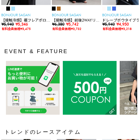
BONJOUR SAGAN
BONJOUR SAGAN
BONJOUR SAGAN
【接触冷感】裾フレアポロシ
【接触冷感】前後2WAYリブ
ドレープボウタイブラ
ャツ
¥5,940
¥5,346
カットワンピース
¥6,380
¥5,742
ス
¥5,940
¥4,950
有料会員価格¥3,475
有料会員価格¥3,732
有料会員価格¥3,218
EVENT & FEATURE
トレンドのレースアイテム