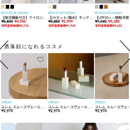
BONJOUR SAGAN
BONJOUR SAGAN
BONJOUR SAGAN
【保冷機能付き】ナイロンシ
【UVカット/撥水】ネックカ
【UPF50+・接触冷感
ョルダーバッグ
¥5,830
¥4,950
バー付きワイドリムハット
¥3,850
¥2,999
水】【水陸両用】ラッ
¥7,040
¥5,280
ードロンパース
有料会員価格¥3,218
有料会員価格¥1,949
有料会員価格¥3,432
洒落顔になれるコスメ
UREAM
UREAM
UREAM
ユレム スムースヴェール リ
ユレム スムースヴェール リ
ユレム スムースヴェー
ップスティック
¥2,970
ップスティック
¥2,970
ップスティック
¥2,970