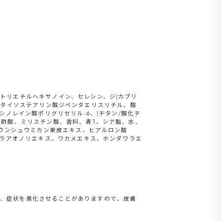
トリエチルヘキサノイン、セレシン、ジ(カプリ
、ペンタイソステアリン酸ジペンタエリスリチル、酸
シノレイン酸ポリグリセリル-6、(チタン/酸化チ
ロ酢酸、ミリスチン酸、香料、青1、シア脂、水、
、ウンシュウミカン果皮エキス、ヒアルロン酸
ヒラアオノリエキス、ワカメエキス、ホンダワラエ
と、症状を悪化させることがありますので、皮膚