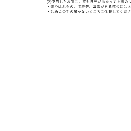
(2)使用したお肌に、直射日光があたって上記の
・傷やはれもの、湿疹等、異常がある部位には
・乳幼児の手の届かないところに保管してくだ