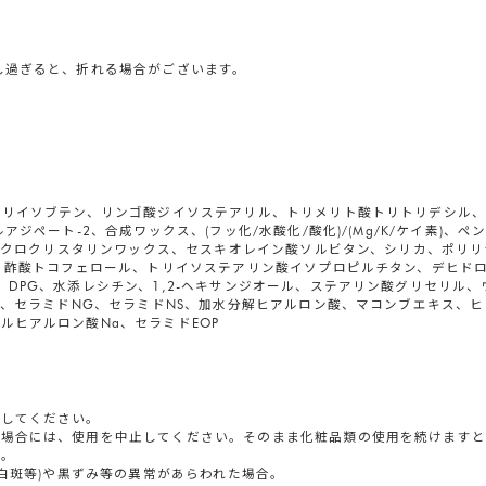
し過ぎると、折れる場合がございます。
ポリイソブテン、リンゴ酸ジイソステアリル、トリメリト酸トリトリデシル、
アジペート-2、合成ワックス、(フッ化/水酸化/酸化)/(Mg/K/ケイ素)
マイクロクリスタリンワックス、セスキオレイン酸ソルビタン、シリカ、ポリリ
カ、酢酸トコフェロール、トリイソステアリン酸イソプロピルチタン、デヒド
、DPG、水添レシチン、1,2-ヘキサンジオール、ステアリン酸グリセリル
AS、セラミドNG、セラミドNS、加水分解ヒアルロン酸、マコンブエキス、
ルヒアルロン酸Na、セラミドEOP
用してください。
な場合には、使用を中止してください。そのまま化粧品類の使用を続けます
す。
(白斑等)や黒ずみ等の異常があらわれた場合。