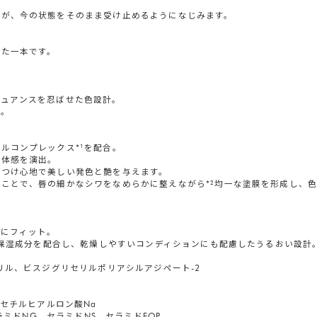
膜が、今の状態をそのまま受け止めるようになじみます。
れた一本です。
ニュアンスを忍ばせた色設計。
に。
ルコンプレックス*¹を配合。
立体感を演出。
なつけ心地で美しい発色と艶を与えます。
ことで、唇の細かなシワをなめらかに整えながら*²均一な塗膜を形成し、
かにフィット。
どの保湿成分を配合し、乾燥しやすいコンディションにも配慮したうるおい設計
リル、ビスジグリセリルポリアシルアジペート-2
アセチルヒアルロン酸Na
ラミドNG、セラミドNS、セラミドEOP