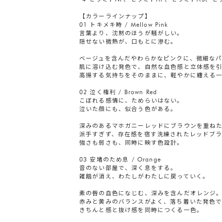
【カラーラインナップ】
01 トキメキ時 / Mellow Pink
言葉より、沈黙のほうが騒がしい。
隠せない微熱が、口もとに滲む。
ベージュを含んだやわらかなピンクに、微細な
肌に溶け込む発色で、自然な血色感と立体感を
高揚する気持ちをそのままに、軽やかに纏える
02 泣く権利 / Brown Red
こぼれる感情に、ためらいはない。
泣いた顔にも、似合う色がある。
深みのあるマホガニーレッドにブラウンを重ね
派手すぎず、存在感を宿す洗練されたレッドブラ
強さも弱さも、同時に映す色設計。
03 安堵のため息 / Orange
音のない部屋で、深く息をする。
雑踏が消え、わたしがわたしに戻っていく。
素の唇の血色になじむ、深みを含んだオレンジ
赤みと黄みのバランスがよく、落ち着いた発色
きちんと感と抜け感を同時につくる一色。