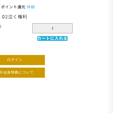
％ ポイント還元
詳細
02泣く権利
〇
カートに入れる
ログイン
料会員特典について