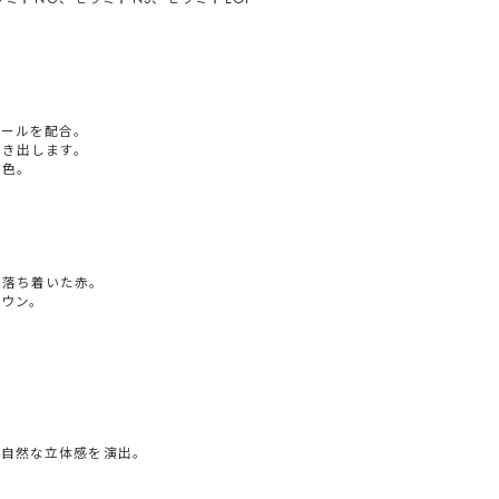
パールを配合。
引き出します。
一色。
た落ち着いた赤。
ウン。
。
で自然な立体感を演出。