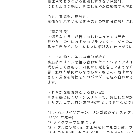
高発色でありながら主張しすぎない色設計。
にじむような艶と、唇にしなやかに密着する塗
色も、質感も、成分も。
感情が揺れている状態そのものを前提に設計さ
【商品特長】
・濃密なカラーが唇になじむニュアンス発色
鮮やかさの中にわずかなブラウンやベージュの
肌から浮かず、シームレスに溶け込む仕上がり
・にじむ艶と、美しい発色が続く
高屈折率オイルを組み合わせたハイシャインオイ
光を美しく反射し、内側から光を宿したような
唇に触れた瞬間からなめらかになじみ、軽やか
さらに異なる特性を持つパウダーを組み合わせる
ます。
・軽やかな密着感とうるおい設計
重さを感じにくいテクスチャーで、唇にしなや
トリプルヒアルロン酸*³や6重セラミド*⁴な
*1 水添ポリイソブテン、リンゴ酸ジイソステア
(ツヤ付与成分)
*2 メイクアップ効果による
*3 ヒアルロン酸Na、加水分解ヒアルロン酸、
*4 セラミドNP、セラミドAP、セラミドAS、セ