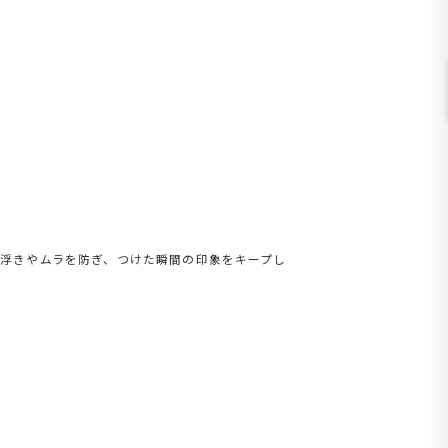
色浮きやムラを防ぎ、つけた瞬間の印象をキープし
。