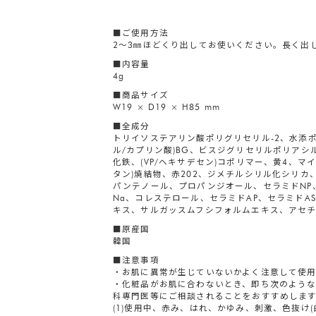
■ご使用方法
2～3㎜ほどくり出してお使いください。長く出
■内容量
4g
■商品サイズ
W19 × D19 × H85 mm
■全成分
トリイソステアリン酸ポリグリセリル-2、水添
ル/カプリン酸)BG、ビスジグリセリルポリアシル
化鉄、(VP/ヘキサデセン)コポリマー、黄4、
タン)焼結物、赤202、ジメチルシリル化シリ
パンテノール、プロパンジオール、セラミドNP
Na、コレステロール、セラミドAP、セラミド
キス、サルガッスムフシフォルムエキス、アセチ
■原産国
韓国
■注意事項
・お肌に異常が生じていないかよく注意して使
・化粧品がお肌に合わないとき、即ち次のよう
科専門医等にご相談されることをおすすめしま
(1)使用中、赤み、はれ、かゆみ、刺激、色抜け