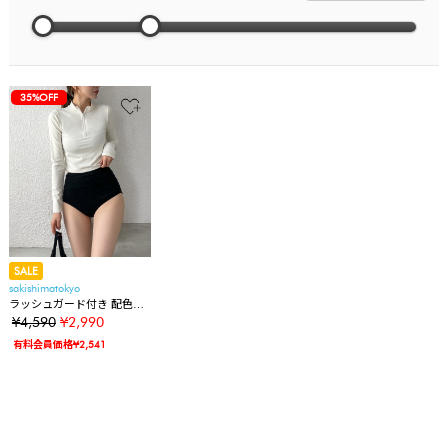
35%OFF
SALE
sakishimatokyo
ラッシュガード付き 配色水
着 3点セット/セパレートタ
¥4,590
¥2,990
イプ
有料会員価格¥2,541