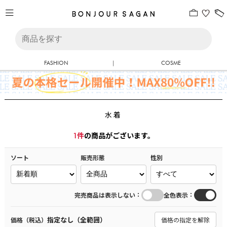
FASHION
|
COSME
水着
1
件
の商品がございます。
ソート
販売形態
性別
：
：
完売商品は表示しない
全色表示
指定なし（全範囲）
価格（税込）
価格の指定を解除