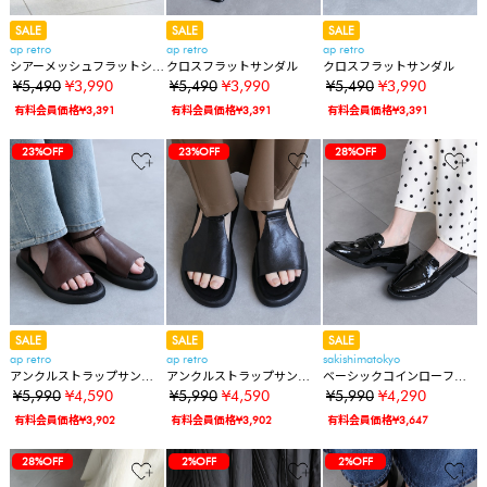
SALE
SALE
SALE
ap retro
ap retro
ap retro
シアーメッシュフラットシ
クロスフラットサンダル
クロスフラットサンダル
ューズ
¥5,490
¥3,990
¥5,490
¥3,990
¥5,490
¥3,990
有料会員価格¥3,391
有料会員価格¥3,391
有料会員価格¥3,391
23%OFF
23%OFF
28%OFF
SALE
SALE
SALE
ap retro
ap retro
sakishimatokyo
アンクルストラップサンダ
アンクルストラップサンダ
ベーシックコインローファ
ル
ル
ー/軽量/合皮
¥5,990
¥4,590
¥5,990
¥4,590
¥5,990
¥4,290
有料会員価格¥3,902
有料会員価格¥3,902
有料会員価格¥3,647
28%OFF
2%OFF
2%OFF