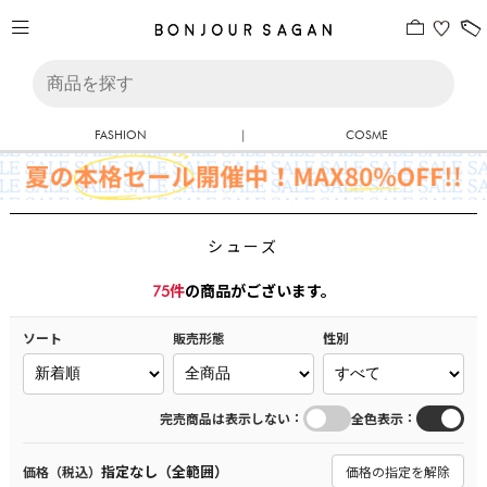
FASHION
|
COSME
シューズ
75
件
の商品がございます。
ソート
販売形態
性別
：
：
完売商品は表示しない
全色表示
指定なし（全範囲）
価格（税込）
価格の指定を解除