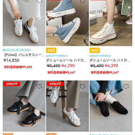
BONJOUR SAGAN
SALE
SALE
【PUMA】パレルモスニーカ
sakishimatokyo
sakishimatokyo
ー
¥14,850
ボリュームソール ハイカッ
ボリュームソール ハイカッ
トスニーカー/厚底スニーカ
トスニーカー/厚底スニーカ
¥5,490
¥4,290
¥5,490
¥4,290
有料会員価格¥9,653
ー
ー
有料会員価格¥3,647
有料会員価格¥3,647
65%OFF
65%OFF