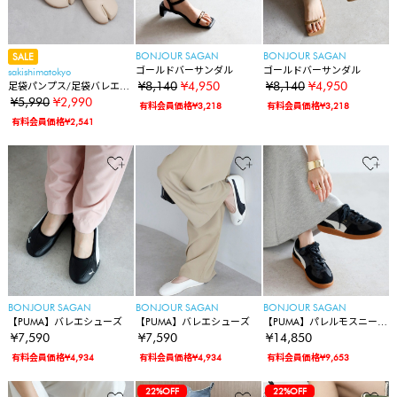
BONJOUR SAGAN
BONJOUR SAGAN
SALE
ゴールドバーサンダル
ゴールドバーサンダル
sakishimatokyo
¥8,140
¥4,950
¥8,140
¥4,950
足袋パンプス/足袋バレエシ
ューズ
¥5,990
¥2,990
有料会員価格¥3,218
有料会員価格¥3,218
有料会員価格¥2,541
BONJOUR SAGAN
BONJOUR SAGAN
BONJOUR SAGAN
【PUMA】バレエシューズ
【PUMA】バレエシューズ
【PUMA】パレルモスニーカ
ー
¥7,590
¥7,590
¥14,850
有料会員価格¥4,934
有料会員価格¥4,934
有料会員価格¥9,653
22%OFF
22%OFF