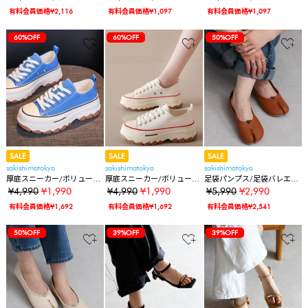
有料会員価格¥2,116
有料会員価格¥1,097
有料会員価格¥1,097
60%OFF
60%OFF
50%OFF
SALE
SALE
SALE
sakishimatokyo
sakishimatokyo
sakishimatokyo
厚底スニーカー/ボリューム
厚底スニーカー/ボリューム
足袋パンプス/足袋バレエシ
ソールスニーカー
ソールスニーカー
ューズ
¥4,990
¥1,990
¥4,990
¥1,990
¥5,990
¥2,990
有料会員価格¥1,692
有料会員価格¥1,692
有料会員価格¥2,541
50%OFF
39%OFF
39%OFF