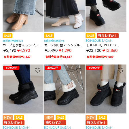
SALE
SALE
SALE
残りわずか！
sakishimatokyo
sakishimatokyo
BONJOUR SAGAN
カーブ切り替え シンプルシ
カーブ切り替え シンプルシ
【HUNTER】PUFFED
ョートブーツ/バックファス
ョートブーツ/バックファス
TRAVEL FLOW TRAINER
¥5,490
¥4,290
¥5,490
¥4,290
¥23,100
¥13,860
ナータイプ
ナータイプ
有料会員価格¥3,647
有料会員価格¥3,647
有料会員価格¥9,009
67%OFF
67%OFF
22%OFF
22%OFF
40%OFF
40%OFF
67%OFF
67%OFF
22%OFF
22%OFF
40%OFF
40%OFF
40%OFF
67%OFF
67%OFF
22%OFF
22%OFF
40%OFF
40%OFF
40%OFF
40%OFF
NEW
SALE
NEW
SALE
NEW
SALE
残りわずか！
残りわずか！
残りわずか！
BONJOUR SAGAN
BONJOUR SAGAN
BONJOUR SAGAN