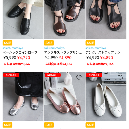
SALE
SALE
SALE
sakishimatokyo
sakishimatokyo
sakishimatokyo
ベーシックコインローファ
アンクルストラップサンダ
アンクルストラップサンダ
ー/軽量/合皮
ル/軽量
ル/軽量
¥5,990
¥4,290
¥4,990
¥4,890
¥4,990
¥4,890
有料会員価格¥3,647
有料会員価格¥4,156
有料会員価格¥4,156
50%OFF
50%OFF
50%OFF
SALE
SALE
SALE