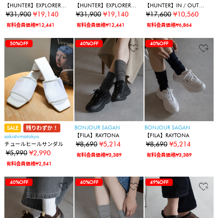
【HUNTER】EXPLORER
【HUNTER】EXPLORER
【HUNTER】IN / OUT
BORN IN SCOTLAND
BORN IN SCOTLAND
COSY PUFF SIDE VENT
¥31,900
¥19,140
¥31,900
¥19,140
¥17,600
¥10,560
BOUCLE BOOT
BOUCLE BOOT
BOOTIE
有料会員価格¥12,441
有料会員価格¥12,441
有料会員価格¥6,864
67%OFF
67%OFF
22%OFF
22%OFF
40%OFF
40%OFF
40%OFF
40%OFF
50%OFF
67%OFF
67%OFF
22%OFF
22%OFF
40%OFF
40%OFF
40%OFF
40%OFF
50%OFF
40%OFF
67%OFF
67%OFF
22%OFF
22%OFF
40%OFF
40%OFF
40%OFF
40%OFF
50%OFF
40%OFF
40%OFF
BONJOUR SAGAN
BONJOUR SAGAN
SALE
残りわずか！
【FILA】RAYTONA
【FILA】RAYTONA
sakishimatokyo
¥8,690
¥5,214
¥8,690
¥5,214
チュールヒールサンダル
¥5,990
¥2,990
有料会員価格¥3,389
有料会員価格¥3,389
有料会員価格¥2,541
67%OFF
67%OFF
22%OFF
22%OFF
40%OFF
40%OFF
40%OFF
40%OFF
50%OFF
40%OFF
40%OFF
40%OFF
67%OFF
67%OFF
22%OFF
22%OFF
40%OFF
40%OFF
40%OFF
40%OFF
50%OFF
40%OFF
40%OFF
40%OFF
40%OFF
67%OFF
67%OFF
22%OFF
22%OFF
40%OFF
40%OFF
40%OFF
40%OFF
50%OFF
40%OFF
40%OFF
40%OFF
40%OFF
49%OFF