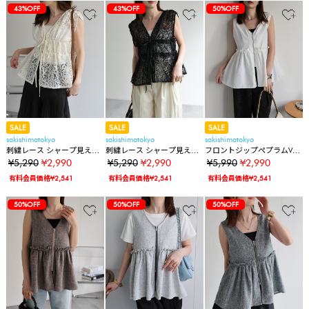
43%OFF
43%OFF
50%OFF
SALE
SALE
SALE
sakishimatokyo
sakishimatokyo
sakishimatokyo
刺繍レース シャープ見えベ
刺繍レース シャープ見えベ
フロントジップペプラムVネ
スト
スト
ックベスト
¥5,290
¥2,990
¥5,290
¥2,990
¥5,990
¥2,990
有料会員価格¥2,541
有料会員価格¥2,541
有料会員価格¥2,541
50%OFF
50%OFF
50%OFF