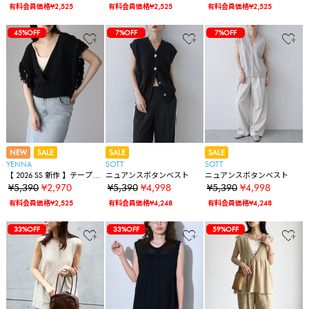
対応】オケージョン
ニットベスト
ニットベスト
有料会員価格¥2,525
有料会員価格¥2,525
有料会員価格¥2,525
45%OFF
7%OFF
7%OFF
NEW
SALE
SALE
SALE
YENNA
SOTT
SOTT
【 2026 SS 新作 】テープヤ
ニュアンスボタンベスト
ニュアンスボタンベスト
ーンフリンジカシュクール
¥5,390
¥2,970
¥5,390
¥4,998
¥5,390
¥4,998
ニットベスト
有料会員価格¥2,525
有料会員価格¥4,248
有料会員価格¥4,248
33%OFF
33%OFF
59%OFF