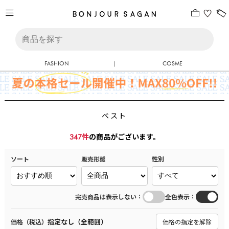
FASHION
|
COSME
ベスト
347
件
の商品がございます。
ソート
販売形態
性別
：
：
完売商品は表示しない
全色表示
指定なし（全範囲）
価格（税込）
価格の指定を解除