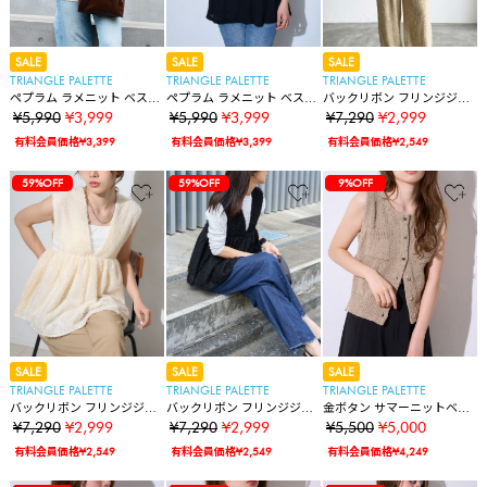
SALE
SALE
SALE
TRIANGLE PALETTE
TRIANGLE PALETTE
TRIANGLE PALETTE
ペプラム ラメニット ベス
ペプラム ラメニット ベス
バックリボン フリンジジャ
ト/ジレ
ト/ジレ
ガード ペプラムベスト/セッ
¥5,990
¥3,999
¥5,990
¥3,999
¥7,290
¥2,999
トアップ対応
有料会員価格¥3,399
有料会員価格¥3,399
有料会員価格¥2,549
59%OFF
59%OFF
59%OFF
9%OFF
SALE
SALE
SALE
TRIANGLE PALETTE
TRIANGLE PALETTE
TRIANGLE PALETTE
バックリボン フリンジジャ
バックリボン フリンジジャ
金ボタン サマーニットベス
ガード ペプラムベスト/セッ
ガード ペプラムベスト/セッ
ト
¥7,290
¥2,999
¥7,290
¥2,999
¥5,500
¥5,000
トアップ対応
トアップ対応
有料会員価格¥2,549
有料会員価格¥2,549
有料会員価格¥4,249