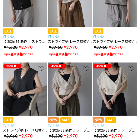
SALE
SALE
SALE
YENNA
YENNA
YENNA
【 2026 SS 新作 】ストラク
ストライプ柄 レース切替Vネ
ストライプ柄 レース切替Vネ
チャードスリーブニットベ
ックベスト【セットアップ
ックベスト【セットアップ
¥4,620
¥2,970
¥3,960
¥2,970
¥3,960
¥2,970
スト
対応】オケージョン
対応】オケージョン
有料会員価格¥2,525
有料会員価格¥2,525
有料会員価格¥2,525
25%OFF
45%OFF
45%OFF
SALE
NEW
SALE
NEW
SALE
YENNA
YENNA
YENNA
ストライプ柄 レース切替Vネ
【 2026 SS 新作 】テープヤ
【 2026 SS 新作 】テープヤ
ックベスト【セットアップ
ーンフリンジカシュクール
ーンフリンジカシュクール
¥3,960
¥2,970
¥5,390
¥2,970
¥5,390
¥2,970