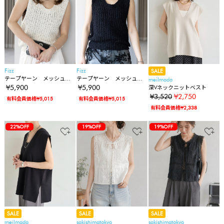
Fizz
Fizz
SALE
テープヤーン メッシュニ
テープヤーン メッシュニ
meilmada
ットベスト
ットベスト
¥5,900
¥5,900
深Vネックニットベスト
¥3,520
¥2,750
有料会員価格¥5,015
有料会員価格¥5,015
有料会員価格¥2,338
22%OFF
19%OFF
19%OFF
SALE
SALE
SALE
meilmada
sakishimatokyo
sakishimatokyo