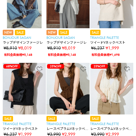
NEW
SALE
NEW
SALE
SALE
BONJOUR SAGAN
BONJOUR SAGAN
TRIANGLE PALETTE
ラップデザインファージレ
ラップデザインファージレ
ツイードVネックベスト
¥8,910
¥8,019
¥8,910
¥8,019
¥6,237
¥1,999
有料会員価格¥5,148
有料会員価格¥5,148
有料会員価格¥1,698
68%OFF
25%OFF
25%OFF
SALE
SALE
SALE
TRIANGLE PALETTE
TRIANGLE PALETTE
TRIANGLE PALETTE
ツイードVネックベスト
レースペプラムVネックベス
レースペプラムVネックベス
ト
ト
¥6,237
¥1,999
¥3,990
¥2,999
¥3,990
¥2,999