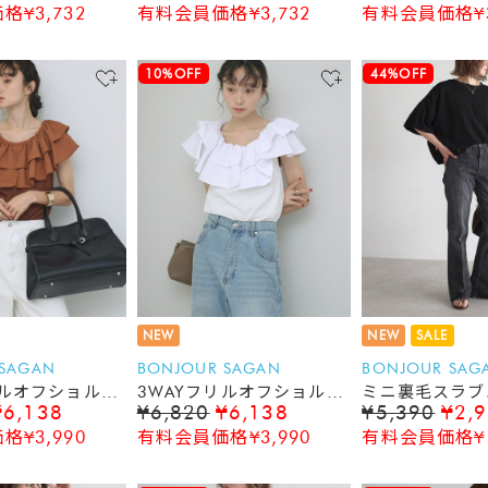
¥3,732
有料会員価格¥3,732
有料会員価格¥3
10%OFF
44%OFF
NEW
NEW
SALE
 SAGAN
BONJOUR SAGAN
BONJOUR SAG
リルオフショルノ
3WAYフリルオフショルノ
ミニ裏毛スラブ
¥6,138
¥6,820
¥6,138
¥5,390
¥2,
トップス
ースリーブトップス
ーブTシャツ
¥3,990
有料会員価格¥3,990
有料会員価格¥1