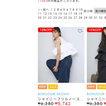
11043件
の商品がございます。
<<前へ
1
2
3
4
5
6
7
8
9
10
並び順
11
12
13
14
15
16
17
18
19
20
21
22
23
24
25
26
27
28
29
30
31
32
10%OFF
10%OFF
NEW
SALE
NEW
SALE
BONJOUR SAGAN
BONJOUR
シャイニーフリルノースリ
シャイニー
¥6,380
¥5,742
¥6,380
Tシャツ