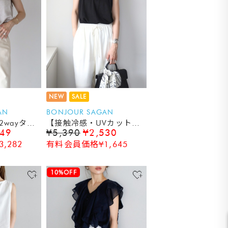
NEW
SALE
AN
BONJOUR SAGAN
wayタン
【接触冷感・UVカット】
049
¥5,390
¥2,530
プレート付フレンチスリー
,282
有料会員価格¥1,645
ブタンクトップ
10%OFF