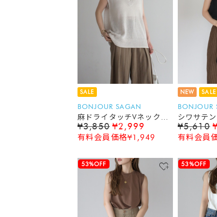
SALE
NEW
SALE
BONJOUR SAGAN
BONJOUR
麻ドライタッチVネックニ
シワサテン
¥3,850
¥2,999
¥5,610
ットベスト
クトップ
有料会員価格¥1,949
有料会員価格
53%OFF
53%OFF