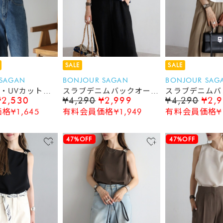
SALE
SALE
 SAGAN
BONJOUR SAGAN
BONJOUR SAG
・UVカット】
スラブデニムバックオープ
スラブデニムバ
¥2,530
¥4,290
¥2,999
¥4,290
¥2,
フレンチスリー
ンタンクトップ
ンタンクトップ
¥1,645
有料会員価格¥1,949
有料会員価格¥1
ップ
47%OFF
47%OFF