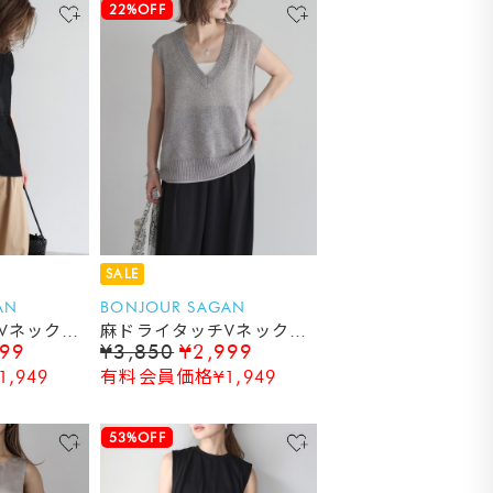
22%OFF
SALE
AN
BONJOUR SAGAN
Vネックニ
麻ドライタッチVネックニ
999
¥3,850
¥2,999
ットベスト
,949
有料会員価格¥1,949
53%OFF