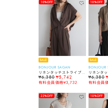
10%OFF
10%OFF
SALE
SALE
BONJOUR SAGAN
BONJOUR
リネンタッチストライプコ
リネンタッ
¥6,380
¥5,742
¥6,380
クーンベスト
クーンベス
有料会員価格¥3,732
有料会員価格
22%OFF
10%OFF