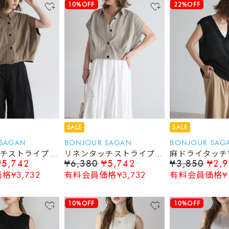
10%OFF
22%OFF
SALE
SALE
 SAGAN
BONJOUR SAGAN
BONJOUR SAG
チストライプコ
リネンタッチストライプコ
麻ドライタッチ
¥5,742
¥6,380
¥5,742
¥3,850
¥2,
ト
クーンベスト
ットベスト
¥3,732
有料会員価格¥3,732
有料会員価格¥1
10%OFF
10%OFF