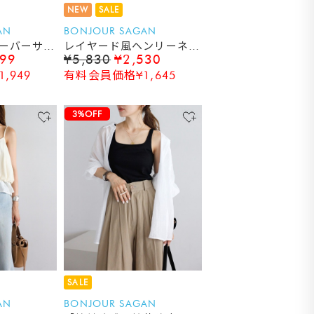
NEW
SALE
AN
BONJOUR SAGAN
ーバーサイ
レイヤード風ヘンリーネッ
999
¥5,830
¥2,530
ソー
クタンクトップ
,949
有料会員価格¥1,645
3%OFF
SALE
AN
BONJOUR SAGAN