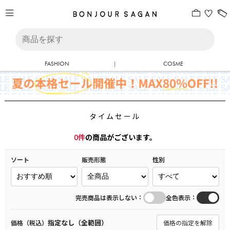
FASHION
|
COSME
タイムセール
0
件
の商品がございます。
ソート
販売形態
性別
：
：
完売商品は表示しない
全色表示
指定なし（全範囲）
価格（税込）
価格の指定を解除