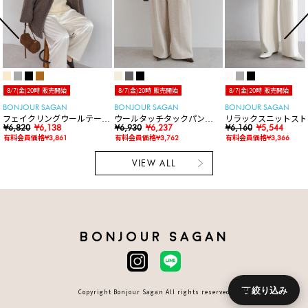
8/7(金)20時 販売開始
8/7(金)20時 販売開始
8/7(金)20時 販売開始
BONJOUR SAGAN
BONJOUR SAGAN
BONJOUR SAGAN
フェイクリングウールテーラ
ウールタッチタックパン
リラックスニットスト
ーミドルコート
¥6,820
¥6,138
ツ
¥6,930
¥6,237
パンツ
¥6,160
¥5,544
有料会員価格¥3,861
有料会員価格¥3,762
有料会員価格¥3,366
VIEW ALL
BONJOUR SAGAN
絞り込み
Copyright Bonjour Sagan All rights reserved