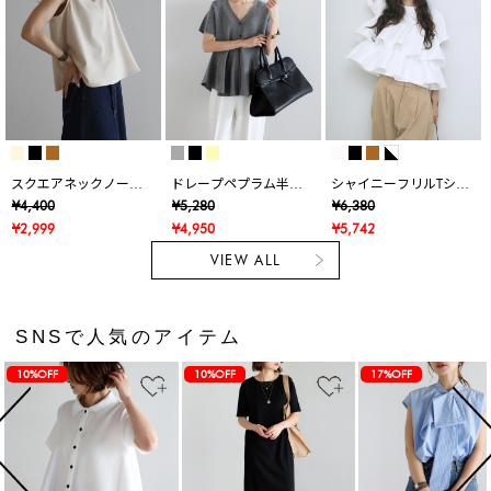
スクエアネックノース
ドレープペプラム半袖
シャイニーフリルTシャ
リブラウス
ニットカーデ
ツ
¥4,400
¥5,280
¥6,380
¥2,999
¥4,950
¥5,742
VIEW ALL
SNSで人気のアイテム
10%OFF
10%OFF
17%OFF