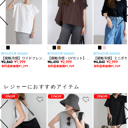
BONJOUR SAGAN
BONJOUR SAGAN
BONJOUR SAGAN
【接触冷感】ワイドフレンチ
【接触冷感・UVカット】シ
【接触冷感】ミニポケ
スリーブTシャツ
¥2,860
¥1,999
ャーリングスキッパートップ
¥6,490
¥2,999
袖ニットカーディガン
¥4,840
¥2,999
ス
有料会員価格¥1,299
有料会員価格¥1,949
有料会員価格¥1,949
レジャーにおすすめアイテム
15%OFF
22%OFF
25%OFF