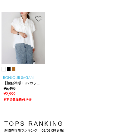
BONJOUR SAGAN
【接触冷感・UVカッ
ト】シャーリングスキッ
¥6,490
パートップス
¥2,999
有料会員価格¥1,949
TOPS RANKING
週間売れ筋ランキング 〔08/08 0時更新〕