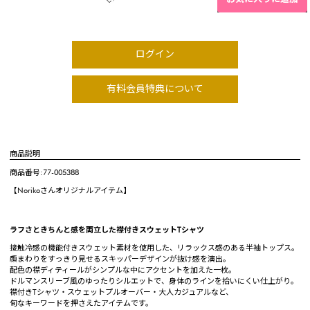
ログイン
有料会員特典について
商品説明
商品番号:77-005388
【Norikoさんオリジナルアイテム】
ラフさときちんと感を両立した襟付きスウェットTシャツ
接触冷感の機能付きスウェット素材を使用した、リラックス感のある半袖トップス。
顔まわりをすっきり見せるスキッパーデザインが抜け感を演出。
配色の襟ディティールがシンプルな中にアクセントを加えた一枚。
ドルマンスリーブ風のゆったりシルエットで、身体のラインを拾いにくい仕上がり。
襟付きTシャツ・スウェットプルオーバー・大人カジュアルなど、
旬なキーワードを押さえたアイテムです。