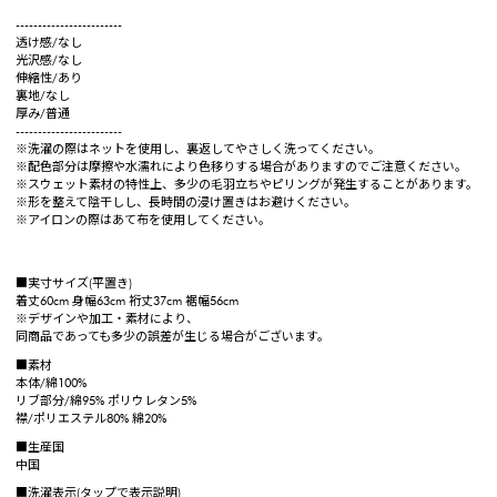
------------------------
透け感/なし
光沢感/なし
伸縮性/あり
裏地/なし
厚み/普通
------------------------
※洗濯の際はネットを使用し、裏返してやさしく洗ってください。
※配色部分は摩擦や水濡れにより色移りする場合がありますのでご注意ください。
※スウェット素材の特性上、多少の毛羽立ちやピリングが発生することがあります。
※形を整えて陰干しし、長時間の浸け置きはお避けください。
※アイロンの際はあて布を使用してください。
■実寸サイズ(平置き)
着丈60cm 身幅63cm 裄丈37cm 裾幅56cm
※デザインや加工・素材により、
同商品であっても多少の誤差が生じる場合がございます。
■素材
本体/綿100%
リブ部分/綿95% ポリウレタン5%
襟/ポリエステル80% 綿20%
■生産国
中国
■洗濯表示(タップで表示説明)