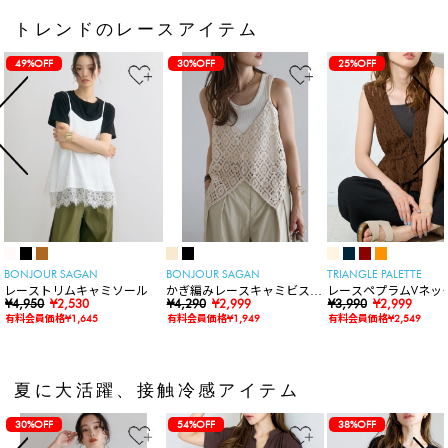
トレンドのレースアイテム
49%OFF
30%OFF
25%OFF
BONJOUR SAGAN
BONJOUR SAGAN
TRIANGLE PALETTE
レーストリムキャミソール
かぎ編みレースキャミビスチ
レースペプラムVネッ
¥4,950
¥2,530
ェ
¥4,290
¥2,999
ト
¥3,990
¥2,999
有料会員価格¥1,645
有料会員価格¥1,949
有料会員価格¥2,549
夏に大活躍、接触冷感アイテム
30%OFF
54%OFF
38%OFF