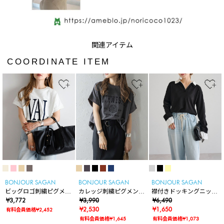
COORDINATE ITEM
BONJOUR SAGAN
BONJOUR SAGAN
BONJOUR SAGAN
ビッグロゴ刺繍ピグメン
カレッジ刺繍ピグメント
襟付きドッキングニット
トスウェットTシャツ
¥3,772
スウェットTシャツ
¥3,990
プルオーバー
¥6,490
¥2,530
¥1,650
有料会員価格¥2,452
有料会員価格¥1,645
有料会員価格¥1,073