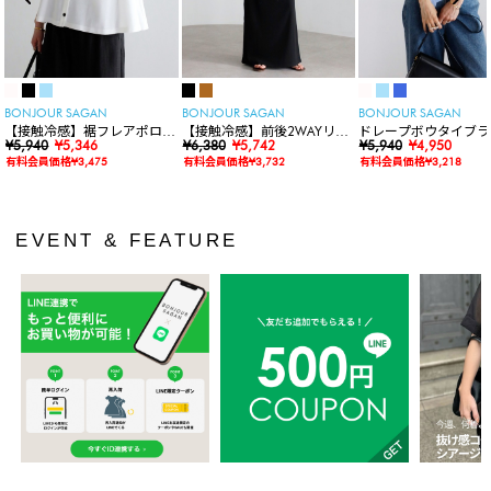
BONJOUR SAGAN
BONJOUR SAGAN
BONJOUR SAGAN
【接触冷感】裾フレアポロシ
【接触冷感】前後2WAYリブ
ドレープボウタイブラ
ャツ
¥5,940
¥5,346
カットワンピース
¥6,380
¥5,742
ス
¥5,940
¥4,950
有料会員価格¥3,475
有料会員価格¥3,732
有料会員価格¥3,218
EVENT & FEATURE