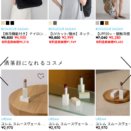
BONJOUR SAGAN
BONJOUR SAGAN
BONJOUR SAGAN
【保冷機能付き】ナイロンシ
【UVカット/撥水】ネックカ
【UPF50+・接触冷感
ョルダーバッグ
¥5,830
¥4,950
バー付きワイドリムハット
¥3,850
¥2,999
水】【水陸両用】ラッ
¥7,040
¥5,280
ードロンパース
有料会員価格¥3,218
有料会員価格¥1,949
有料会員価格¥3,432
洒落顔になれるコスメ
UREAM
UREAM
UREAM
ユレム スムースヴェール リ
ユレム スムースヴェール リ
ユレム スムースヴェー
ップスティック
¥2,970
ップスティック
¥2,970
ップスティック
¥2,970