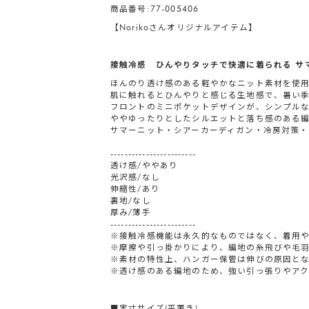
商品番号:77-005406
【Norikoさんオリジナルアイテム】
接触冷感 ひんやりタッチで快適に着られる サ
ほんのり透け感のある軽やかなニット素材を使用
肌に触れるとひんやりと感じる生地感で、暑い
フロントのミニポケットデザインが、シンプル
ややゆったりとしたシルエットと落ち感のある
サマーニット・シアーカーディガン・冷房対策・
------------------------
透け感/ややあり
光沢感/なし
伸縮性/あり
裏地/なし
厚み/薄手
------------------------
※接触冷感機能は永久的なものではなく、着用
※摩擦や引っ掛かりにより、編地の糸飛びや毛
※素材の特性上、ハンガー保管は伸びの原因と
※透け感のある編地のため、強い引っ張りやア
■実寸サイズ(平置き)