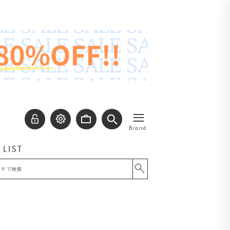
≡
Brand
 LIST