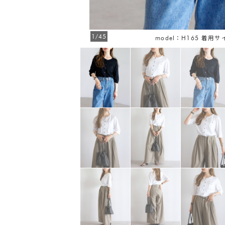
1/45
model：H165 着用サ