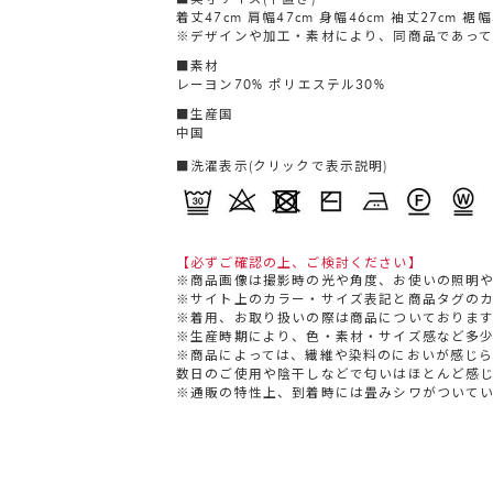
着丈47cm 肩幅47cm 身幅46cm 袖丈27cm 裾幅
※デザインや加工・素材により、同商品であって
■素材
レーヨン70% ポリエステル30%
■生産国
中国
■洗濯表示(クリックで表示説明)
【必ずご確認の上、ご検討ください】
※商品画像は撮影時の光や角度、お使いの照明
※サイト上のカラー・サイズ表記と商品タグの
※着用、お取り扱いの際は商品についておりま
※生産時期により、色・素材・サイズ感など多
※商品によっては、繊維や染料のにおいが感じ
数日のご使用や陰干しなどで匂いはほとんど感
※通販の特性上、到着時には畳みシワがついて