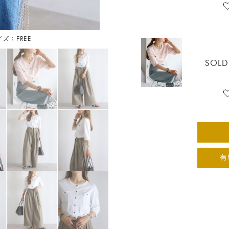
イズ：FREE
オフホ
SOLD
有