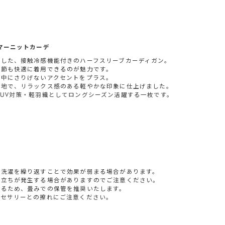
マーニットカーデ
した、接触冷感機能付きのハーフスリーブカーディガン。
季節も快適に着用できるのが魅力です。
な中にさりげないアクセントをプラス。
編地で、リラックス感のある軽やかな印象に仕上げました。
UV対策・軽羽織としてロングシーズン活躍する一枚です。
や洗濯を繰り返すことで効果が弱まる場合があります。
羽立ちが発生する場合がありますのでご注意ください。
なるため、畳みでの保管を推奨いたします。
クセサリーとの擦れにご注意ください。