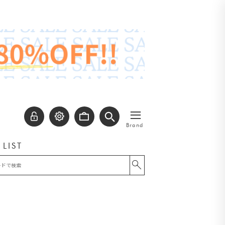
≡
Brand
 LIST