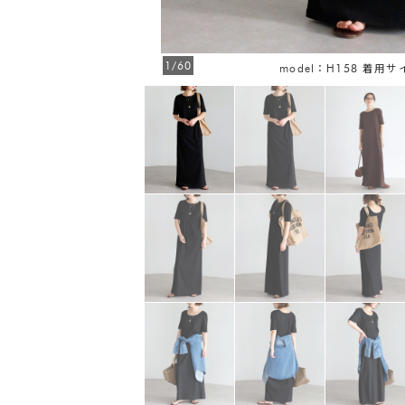
1/60
FREE
model：H158 着用サ