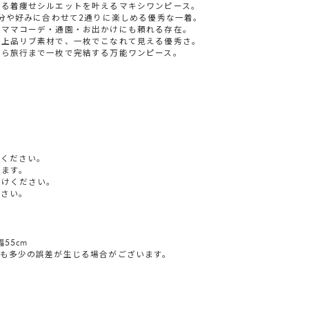
える着痩せシルエットを叶えるマキシワンピース。
気分や好みに合わせて2通りに楽しめる優秀な一着。
のママコーデ・通園・お出かけにも頼れる存在。
い上品リブ素材で、一枚でこなれて見える優秀さ。
から旅行まで一枚で完結する万能ワンピース。
てください。
ります。
避けください。
ださい。
幅55cm
も多少の誤差が生じる場合がございます。