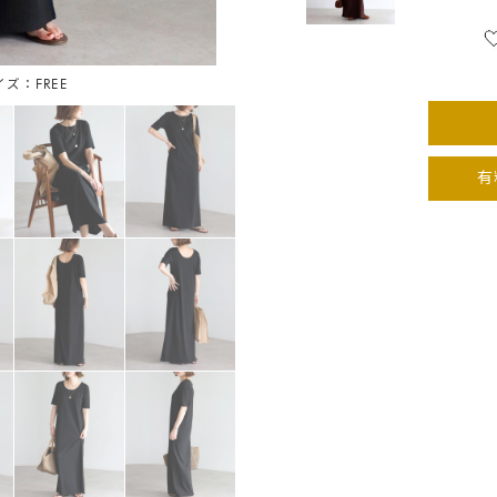
イズ：FREE
ブラ
有