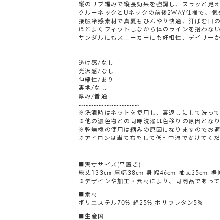
縦のリブ編みで縦長効果を強調し、スラッと見
クルーネックとUネックの前後2WAY仕様で、
接触冷感素材で真夏もひんやり快適、汗ばむ日
ほどよくフィットしながら体のラインを拾わな
サンダルにもスニーカーにも好相性、デイリー
------------------------
透け感/なし
光沢感/なし
伸縮性/あり
裏地/なし
厚み/普通
------------------------
※洗濯時はネットを使用し、裏返しにして洗っ
※他の濃色物との同時洗濯は色移りの原因とな
※乾燥機の使用は縮みの原因になりますのでお
※アイロンは当て布をして低〜中温でかけてく
■実寸サイズ(平置き)
総丈133cm 肩幅38cm 身幅46cm 袖丈25cm 裾
※デザインや加工・素材により、同商品であって
■素材
ポリエステル70% 綿25% ポリウレタン5%
■生産国