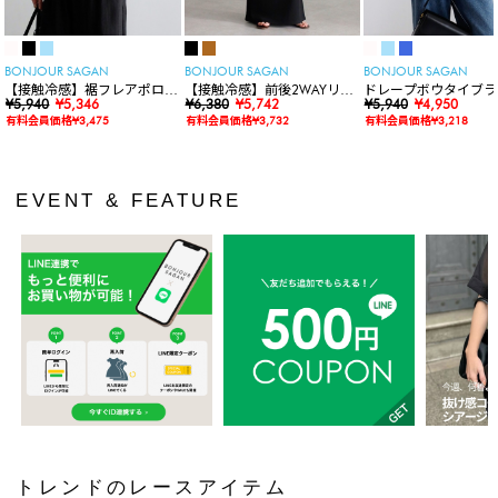
BONJOUR SAGAN
BONJOUR SAGAN
BONJOUR SAGAN
【接触冷感】裾フレアポロシ
【接触冷感】前後2WAYリブ
ドレープボウタイブラ
ャツ
¥5,940
¥5,346
カットワンピース
¥6,380
¥5,742
ス
¥5,940
¥4,950
有料会員価格¥3,475
有料会員価格¥3,732
有料会員価格¥3,218
EVENT & FEATURE
トレンドのレースアイテム