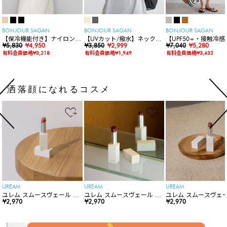
BONJOUR SAGAN
BONJOUR SAGAN
BONJOUR SAGAN
【保冷機能付き】ナイロンシ
【UVカット/撥水】ネックカ
【UPF50+・接触冷感
ョルダーバッグ
¥5,830
¥4,950
バー付きワイドリムハット
¥3,850
¥2,999
水】【水陸両用】ラッ
¥7,040
¥5,280
ードロンパース
有料会員価格¥3,218
有料会員価格¥1,949
有料会員価格¥3,432
洒落顔になれるコスメ
UREAM
UREAM
UREAM
ユレム スムースヴェール リ
ユレム スムースヴェール リ
ユレム スムースヴェー
ップスティック
¥2,970
ップスティック
¥2,970
ップスティック
¥2,970