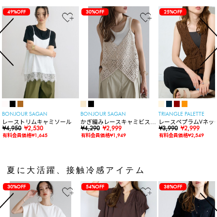
49%OFF
30%OFF
25%OFF
BONJOUR SAGAN
BONJOUR SAGAN
TRIANGLE PALETTE
レーストリムキャミソール
かぎ編みレースキャミビスチ
レースペプラムVネッ
¥4,950
¥2,530
ェ
¥4,290
¥2,999
ト
¥3,990
¥2,999
有料会員価格¥1,645
有料会員価格¥1,949
有料会員価格¥2,549
夏に大活躍、接触冷感アイテム
30%OFF
54%OFF
38%OFF