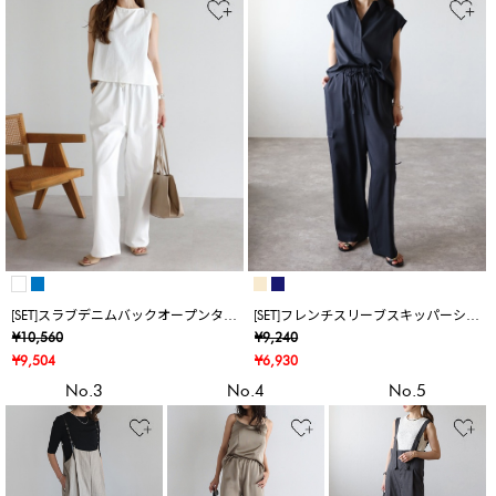
[SET]スラブデニムバックオープンタン
[SET]フレンチスリーブスキッパーシャ
クトップ×スラブデニムイージーパン
ツ×裾ボタンカーゴパンツ
¥10,560
¥9,240
ツ
¥9,504
¥6,930
No.3
No.4
No.5