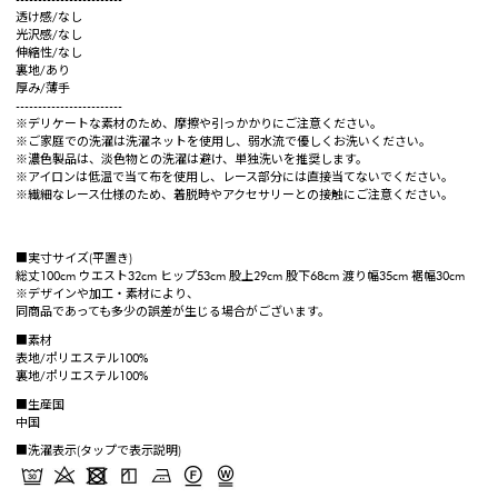
透け感/なし
光沢感/なし
伸縮性/なし
裏地/あり
厚み/薄手
------------------------
※デリケートな素材のため、摩擦や引っかかりにご注意ください。
※ご家庭での洗濯は洗濯ネットを使用し、弱水流で優しくお洗いください。
※濃色製品は、淡色物との洗濯は避け、単独洗いを推奨します。
※アイロンは低温で当て布を使用し、レース部分には直接当てないでください。
※繊細なレース仕様のため、着脱時やアクセサリーとの接触にご注意ください。
■実寸サイズ(平置き)
総丈100cm ウエスト32cm ヒップ53cm 股上29cm 股下68cm 渡り幅35cm 裾幅30cm
※デザインや加工・素材により、
同商品であっても多少の誤差が生じる場合がございます。
■素材
表地/ポリエステル100%
裏地/ポリエステル100%
■生産国
中国
■洗濯表示(タップで表示説明)