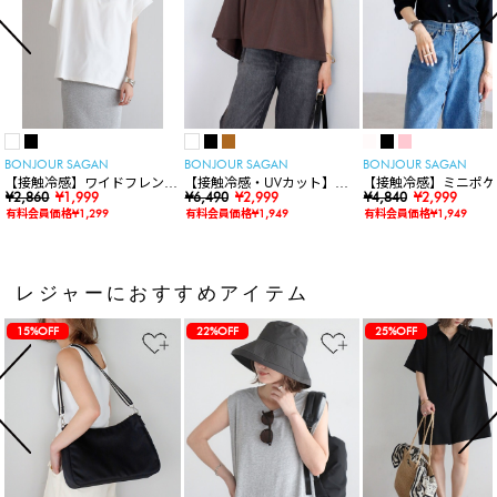
BONJOUR SAGAN
BONJOUR SAGAN
BONJOUR SAGAN
【接触冷感】ワイドフレンチ
【接触冷感・UVカット】シ
【接触冷感】ミニポケ
スリーブTシャツ
¥2,860
¥1,999
ャーリングスキッパートップ
¥6,490
¥2,999
袖ニットカーディガン
¥4,840
¥2,999
ス
有料会員価格¥1,299
有料会員価格¥1,949
有料会員価格¥1,949
レジャーにおすすめアイテム
15%OFF
22%OFF
25%OFF