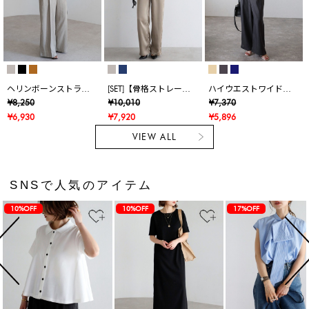
ヘリンボーンストライ
[SET]【骨格ストレート
ハイウエストワイドサ
プサス付きパンツ
向け】ドレープカップ
ロペット
¥8,250
¥10,010
¥7,370
付きサテンキャミソー
¥6,930
¥7,920
¥5,896
ル×リラクシーサテンパ
VIEW ALL
ンツ
SNSで人気のアイテム
10%OFF
10%OFF
17%OFF