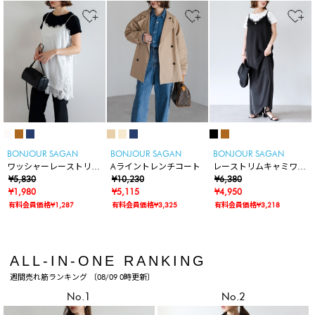
BONJOUR SAGAN
BONJOUR SAGAN
BONJOUR SAGAN
ワッシャーレーストリム
Aライントレンチコート
レーストリムキャミワン
キャミ
¥5,830
¥10,230
ピース
¥6,380
¥1,980
¥5,115
¥4,950
有料会員価格¥1,287
有料会員価格¥3,325
有料会員価格¥3,218
ALL-IN-ONE RANKING
週間売れ筋ランキング 〔08/09 0時更新〕
No.1
No.2