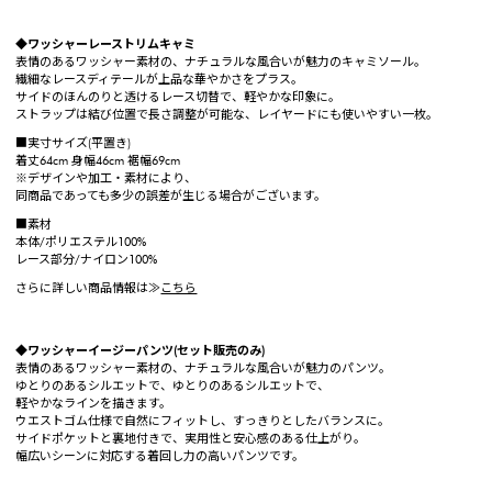
◆ワッシャーレーストリムキャミ
表情のあるワッシャー素材の、ナチュラルな風合いが魅力のキャミソール。
繊細なレースディテールが上品な華やかさをプラス。
サイドのほんのりと透けるレース切替で、軽やかな印象に。
ストラップは結び位置で長さ調整が可能な、レイヤードにも使いやすい一枚。
■実寸サイズ(平置き)
着丈64cm 身幅46cm 裾幅69cm
※デザインや加工・素材により、
同商品であっても多少の誤差が生じる場合がございます。
■素材
本体/ポリエステル100%
レース部分/ナイロン100%
さらに詳しい商品情報は≫
こちら
◆ワッシャーイージーパンツ(セット販売のみ)
表情のあるワッシャー素材の、ナチュラルな風合いが魅力のパンツ。
ゆとりのあるシルエットで、ゆとりのあるシルエットで、
軽やかなラインを描きます。
ウエストゴム仕様で自然にフィットし、すっきりとしたバランスに。
サイドポケットと裏地付きで、実用性と安心感のある仕上がり。
幅広いシーンに対応する着回し力の高いパンツです。
------------------------