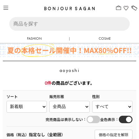
FASHION
|
COSME
aoyoshi
0
件
の商品がございます。
ソート
販売形態
性別
：
：
完売商品は表示しない
全色表示
指定なし（全範囲）
価格（税込）
価格の指定を解除