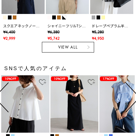
スクエアネックノース
シャイニーフリルTシャ
ドレープペプラム半袖
リブラウス
ツ
ニットカーデ
¥4,400
¥6,380
¥5,280
¥2,999
¥5,742
¥4,950
VIEW ALL
SNSで人気のアイテム
10%OFF
10%OFF
17%OFF