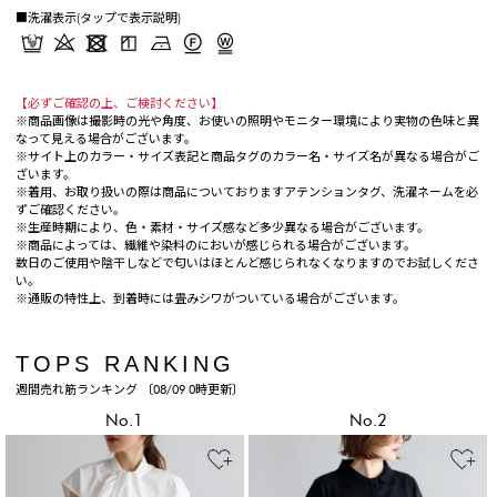
■洗濯表示(タップで表示説明)
【必ずご確認の上、ご検討ください】
※商品画像は撮影時の光や角度、お使いの照明やモニター環境により実物の色味と異
なって見える場合がございます。
※サイト上のカラー・サイズ表記と商品タグのカラー名・サイズ名が異なる場合がご
ざいます。
※着用、お取り扱いの際は商品についておりますアテンションタグ、洗濯ネームを必
ずご確認ください。
※生産時期により、色・素材・サイズ感など多少異なる場合がございます。
※商品によっては、繊維や染料のにおいが感じられる場合がございます。
数日のご使用や陰干しなどで匂いはほとんど感じられなくなりますのでお試しくださ
い。
※通販の特性上、到着時には畳みシワがついている場合がございます。
TOPS RANKING
週間売れ筋ランキング 〔08/09 0時更新〕
No.1
No.2