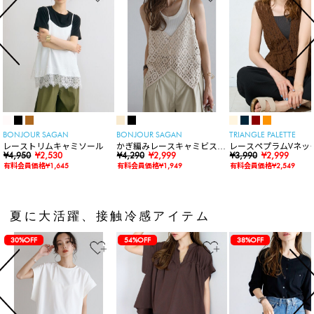
BONJOUR SAGAN
BONJOUR SAGAN
TRIANGLE PALETTE
レーストリムキャミソール
かぎ編みレースキャミビスチ
レースペプラムVネッ
¥4,950
¥2,530
ェ
¥4,290
¥2,999
ト
¥3,990
¥2,999
有料会員価格¥1,645
有料会員価格¥1,949
有料会員価格¥2,549
夏に大活躍、接触冷感アイテム
30%OFF
54%OFF
38%OFF