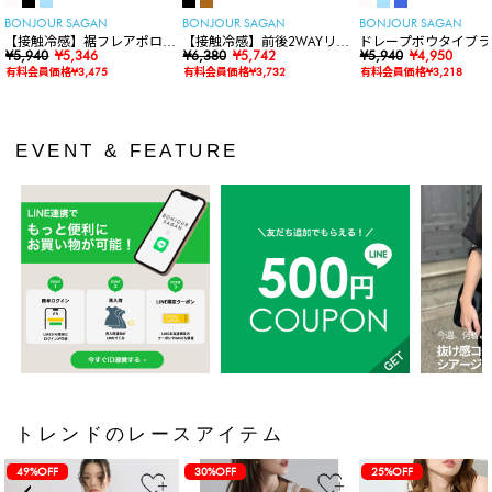
BONJOUR SAGAN
BONJOUR SAGAN
BONJOUR SAGAN
【接触冷感】裾フレアポロシ
【接触冷感】前後2WAYリブ
ドレープボウタイブラ
ャツ
¥5,940
¥5,346
カットワンピース
¥6,380
¥5,742
ス
¥5,940
¥4,950
有料会員価格¥3,475
有料会員価格¥3,732
有料会員価格¥3,218
EVENT & FEATURE
トレンドのレースアイテム
49%OFF
30%OFF
25%OFF