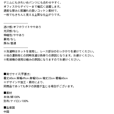
デニムにもきれいめパンツにも合わせやすく、
オフィスからデイリーまで幅広く活躍します。
適度な厚みと肌離れの良いコットン素材で、
一枚でもきちんと見える上質な仕上がりです。
------------------------
透け感/オフホワイトややあり
光沢感/なし
伸縮性/ややあり
裏地/なし
厚み/普通
------------------------
※洗濯時はネットを使用し、レース部分の引っかかりを避けてください。
※他の濃色物との同時洗濯は色移りの原因となります。お避けください。
※乾燥機の使用は縮みの原因になりますのでお避けください。
■実寸サイズ(平置き)
着丈60cm 肩幅49cm 身幅52cm 袖丈22cm 裾幅60cm
※デザインや加工・素材により、
同商品であっても多少の誤差が生じる場合がございます。
■素材
本体/綿100%
別布/ナイロン100%
■生産国
中国