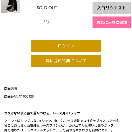
SOLD OUT
入荷リクエスト
お気に入りに追加
ログイン
有料会員特典について
商品説明
商品番号:77-005428
さりげない後ろ姿で差をつける、レース見えTシャツ
フロントはシンプルな白Tシャツ、背中はレース切替で抜け感をプラスした一枚。
袖口にあしらった繊細なレースフリンジが、カジュアルな装いに華やかさを。
肩の落ちたリラックスシルエットで、二の腕や背中まわりを自然にカバー。