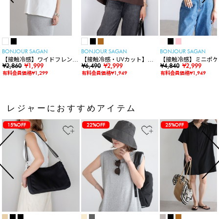
BONJOUR SAGAN
BONJOUR SAGAN
BONJOUR SAGAN
【接触冷感】ワイドフレンチ
【接触冷感・UVカット】シ
【接触冷感】ミニポケ
スリーブTシャツ
¥2,860
¥1,999
ャーリングスキッパートップ
¥6,490
¥2,999
袖ニットカーディガン
¥4,840
¥2,999
ス
有料会員価格¥1,299
有料会員価格¥1,949
有料会員価格¥1,949
レジャーにおすすめアイテム
15%OFF
22%OFF
25%OFF