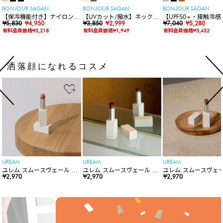
BONJOUR SAGAN
BONJOUR SAGAN
BONJOUR SAGAN
【保冷機能付き】ナイロンシ
【UVカット/撥水】ネックカ
【UPF50+・接触冷感
ョルダーバッグ
¥5,830
¥4,950
バー付きワイドリムハット
¥3,850
¥2,999
水】【水陸両用】ラッ
¥7,040
¥5,280
ードロンパース
有料会員価格¥3,218
有料会員価格¥1,949
有料会員価格¥3,432
洒落顔になれるコスメ
UREAM
UREAM
UREAM
ユレム スムースヴェール リ
ユレム スムースヴェール リ
ユレム スムースヴェー
ップスティック
¥2,970
ップスティック
¥2,970
ップスティック
¥2,970