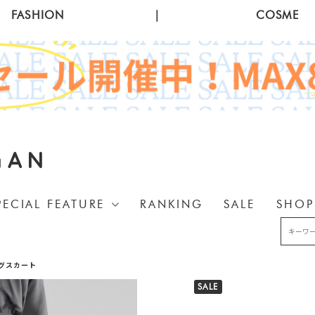
FASHION
|
COSME
GAN
PECIAL FEATURE
RANKING
SALE
SHOP
グスカート
SALE