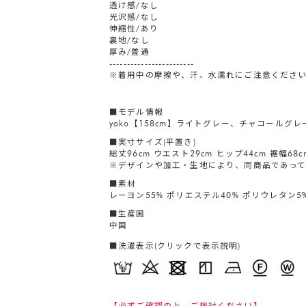
透け感/なし
光沢感/なし
伸縮性/あり
裏地/なし
厚み/普通
------------------------
※着用中の摩擦や、汗、水濡れにご注意くださ
■モデル情報
yoko【158cm】ライトグレー、チャコールグ
■実寸サイズ(平置き)
総丈96cm ウエスト29cm ヒップ44cm 裾幅68c
※デザインや加工・生地により、同商品であって
■素材
レーヨン55% ポリエステル40% ポリウレタン5
■生産国
中国
■洗濯表示(クリックで表示説明)
【必ずご確認の上、ご検討ください】