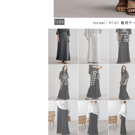
1/53
model：H161 着用サ