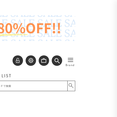
≡
Brand
 LIST