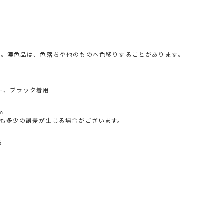
い。濃色品は、色落ちや他のものへ色移りすることがあります。
レー、ブラック着用
m
も多少の誤差が生じる場合がございます。
%