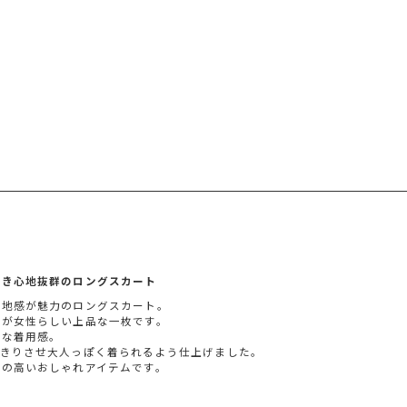
穿き心地抜群のロングスカート
生地感が魅力のロングスカート。
トが女性らしい上品な一枚です。
ーな着用感。
っきりさせ大人っぽく着られるよう仕上げました。
性の高いおしゃれアイテムです。