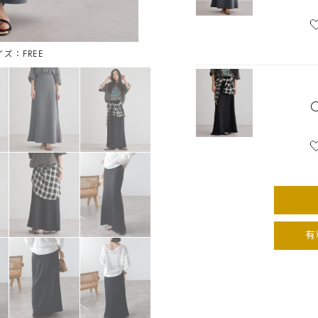
イズ：FREE
ライト
有