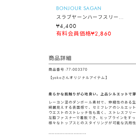
BONJOUR SAGAN
スラブヤーンハーフスリーブ
ニット
¥4,400
有料会員価格¥2,860
商品詳細
商品番号:77-003370
【yokoさんオリジナルアイテム】
柔らかな肌触りが心地良い。上品シルエットで
レーヨン混のダンボール素材で、伸縮性のある
綺麗見えする表面感で、セミフレアのシルエッ
ウエストのストレッチ性も高く、ストレスフリ
左脇ファスナーで着脱でき、ヒップラインをす
様々なトップスとのスタイリングが可能な汎用
------------------------