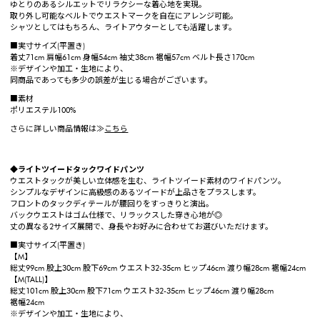
ゆとりのあるシルエットでリラクシーな着心地を実現。
取り外し可能なベルトでウエストマークを自在にアレンジ可能。
シャツとしてはもちろん、ライトアウターとしても活躍します。
■実寸サイズ(平置き)
着丈71cm 肩幅61cm 身幅54cm 袖丈38cm 裾幅57cm ベルト長さ170cm
※デザインや加工・生地により、
同商品であっても多少の誤差が生じる場合がございます。
■素材
ポリエステル100%
さらに詳しい商品情報は≫
こちら
◆ライトツイードタックワイドパンツ
ウエストタックが美しい立体感を生む、ライトツイード素材のワイドパンツ。
シンプルなデザインに高級感のあるツイードが上品さをプラスします。
フロントのタックディテールが腰回りをすっきりと演出。
バックウエストはゴム仕様で、リラックスした穿き心地が◎
丈の異なる2サイズ展開で、身長やお好みに合わせてお選びいただけます。
■実寸サイズ(平置き)
【M】
総丈99cm 股上30cm 股下69cm ウエスト32-35cm ヒップ46cm 渡り幅28cm 裾幅24cm
【M(TALL)】
総丈101cm 股上30cm 股下71cm ウエスト32-35cm ヒップ46cm 渡り幅28cm
裾幅24cm
※デザインや加工・生地により、