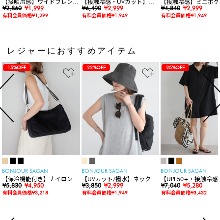
【接触冷感】ワイドフレンチ
【接触冷感・UVカット】シ
【接触冷感】ミニポケ
スリーブTシャツ
¥2,860
¥1,999
ャーリングスキッパートップ
¥6,490
¥2,999
袖ニットカーディガン
¥4,840
¥2,999
ス
有料会員価格¥1,299
有料会員価格¥1,949
有料会員価格¥1,949
レジャーにおすすめアイテム
15%OFF
22%OFF
25%OFF
BONJOUR SAGAN
BONJOUR SAGAN
BONJOUR SAGAN
【保冷機能付き】ナイロンシ
【UVカット/撥水】ネックカ
【UPF50+・接触冷感
ョルダーバッグ
¥5,830
¥4,950
バー付きワイドリムハット
¥3,850
¥2,999
水】【水陸両用】ラッ
¥7,040
¥5,280
ードロンパース
有料会員価格¥3,218
有料会員価格¥1,949
有料会員価格¥3,432