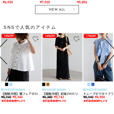
付きサテンキャミソー
¥6,930
¥7,920
¥5,896
ル×リラクシーサテンパ
VIEW ALL
ンツ
SNSで人気のアイテム
10%OFF
10%OFF
17%OFF
BONJOUR SAGAN
BONJOUR SAGAN
BONJOUR SAGAN
【接触冷感】裾フレアポロシ
【接触冷感】前後2WAYリブ
ドレープボウタイブラ
ャツ
¥5,940
¥5,346
カットワンピース
¥6,380
¥5,742
ス
¥5,940
¥4,950
有料会員価格¥3,475
有料会員価格¥3,732
有料会員価格¥3,218