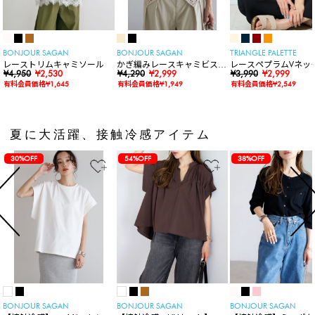
BONJOUR SAGAN
BONJOUR SAGAN
TRIANGLE PALETTE
レーストリムキャミソール
かぎ編みレースキャミビスチ
レースペプラムVネッ
¥4,950
¥2,530
ェ
¥4,290
¥2,999
ト
¥3,990
¥2,999
有料会員価格¥1,645
有料会員価格¥1,949
有料会員価格¥2,549
夏に大活躍、接触冷感アイテム
30%OFF
54%OFF
38%OFF
BONJOUR SAGAN
BONJOUR SAGAN
BONJOUR SAGAN