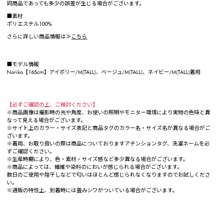
同商品であっても多少の誤差が生じる場合がございます。
■素材
ポリエステル100%
さらに詳しい商品情報は≫
こちら
■モデル情報
Noriko【165cm】アイボリー/M(TALL)、ベージュ/M(TALL)、ネイビー/M(TALL)着用
【必ずご確認の上、ご検討ください】
※商品画像は撮影時の光や角度、お使いの照明やモニター環境により実物の色味と異
なって見える場合がございます。
※サイト上のカラー・サイズ表記と商品タグのカラー名・サイズ名が異なる場合がご
ざいます。
※着用、お取り扱いの際は商品についておりますアテンションタグ、洗濯ネームを必
ずご確認ください。
※生産時期により、色・素材・サイズ感など多少異なる場合がございます。
※商品によっては、繊維や染料のにおいが感じられる場合がございます。
数日のご使用や陰干しなどで匂いはほとんど感じられなくなりますのでお試しくださ
い。
※通販の特性上、到着時には畳みシワがついている場合がございます。