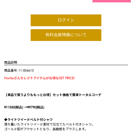
ログイン
有料会員特典について
商品説明
商品番号:11-004613
Norikoさんセレクトアイテムがお得なSET PRICE!
【単品で買うよりももっとお得】セット価格で簡単トータルコーデ
¥11550(税込) →¥9790(税込)
◆ライトツイードベルト付シャツ
落ち着いたライトツイード素材で仕立てたベルト付きシャツ。
ゴールド釦がアクセントとなり、高級感をプラスします。