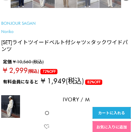
SETでおトク
SALE
BONJOUR SAGAN
Noriko
[SET]ライトツイードベルト付シャツ×タックワイドパ
ンツ
定価
¥ 10,560 (税込)
¥ 2,999
(税込)
72%OFF
¥ 1,949
(税込)
有料会員になると
82%OFF
IVORY
/
M
カートに入れる
〇
お気に入りに追加