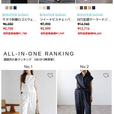
BONJOUR SAGAN
BONJOUR SAGAN
BONJOUR SAGAN
サガラ刺繍ロゴスウェッ
ツイードビスチェ×パン
[SET]杢調テーラードジャ
トライクニット
¥6,050
ツセットアップ
¥7,990
ケット×キャミビスチェ
¥14,960
¥2,750
¥2,999
×ワイドパンツ
¥12,716
有料会員価格¥1,788
有料会員価格¥1,949
有料会員価格¥8,265
ALL-IN-ONE RANKING
週間売れ筋ランキング 〔08/09 0時更新〕
No.1
No.2