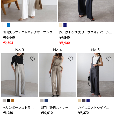
[SET]スラブデニムバックオープンタン
[SET]フレンチスリーブスキッパーシャ
クトップ×スラブデニムイージーパン
ツ×裾ボタンカーゴパンツ
¥10,560
¥9,240
ツ
¥9,504
¥6,930
No.3
No.4
No.5
ヘリンボーンストライ
[SET]【骨格ストレート
ハイウエストワイドサ
プサス付きパンツ
向け】ドレープカップ
ロペット
¥8,250
¥10,010
¥7,370