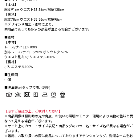
【本体】
総丈91cm ウエスト33-36cm 裾幅128cm
【裏地】
総丈78cm ウエスト33-36cm 裾幅95cm
※デザインや加工・素材により、
同商品であっても多少の誤差が生じる場合がございます。
■素材
【本体】
レース/ナイロン100%
別布レース/ナイロン92% ポリウレタン8%
ウエスト別布/ポリエステル100%
【裏地】
ポリエステル100%
■生産国
中国
■洗濯表示(タップで表示説明)
【必ずご確認の上、ご検討ください】
※商品画像は撮影時の光や角度、お使いの照明やモニター環境により実物の色味と異
なって見える場合がございます。
※サイト上のカラー・サイズ表記と商品タグのカラー名・サイズ名が異なる場合がご
ざいます。
※着用、お取り扱いの際は商品についておりますアテンションタグ、洗濯ネームを必