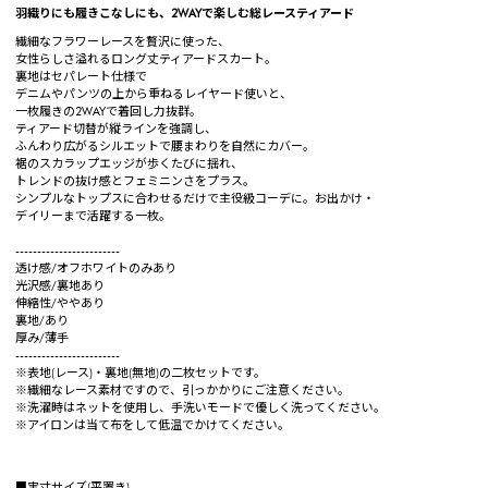
羽織りにも履きこなしにも、2WAYで楽しむ総レースティアード
繊細なフラワーレースを贅沢に使った、
女性らしさ溢れるロング丈ティアードスカート。
裏地はセパレート仕様で
デニムやパンツの上から重ねるレイヤード使いと、
一枚履きの2WAYで着回し力抜群。
ティアード切替が縦ラインを強調し、
ふんわり広がるシルエットで腰まわりを自然にカバー。
裾のスカラップエッジが歩くたびに揺れ、
トレンドの抜け感とフェミニンさをプラス。
シンプルなトップスに合わせるだけで主役級コーデに。お出かけ・
デイリーまで活躍する一枚。
------------------------
透け感/オフホワイトのみあり
光沢感/裏地あり
伸縮性/ややあり
裏地/あり
厚み/薄手
------------------------
※表地(レース)・裏地(無地)の二枚セットです。
※繊細なレース素材ですので、引っかかりにご注意ください。
※洗濯時はネットを使用し、手洗いモードで優しく洗ってください。
※アイロンは当て布をして低温でかけてください。
■実寸サイズ(平置き)