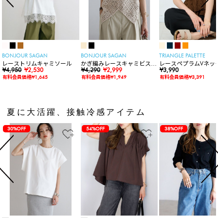
BONJOUR SAGAN
BONJOUR SAGAN
TRIANGLE PALETTE
レーストリムキャミソール
かぎ編みレースキャミビスチ
レースペプラムVネッ
¥4,950
¥2,530
ェ
¥4,290
¥2,999
ト
¥3,990
有料会員価格¥1,645
有料会員価格¥1,949
有料会員価格¥3,391
夏に大活躍、接触冷感アイテム
30%OFF
54%OFF
38%OFF