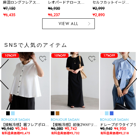
麻混ロングフレアスカ
レオパードナロースカ
セルフカットイージーI
ート
ート
ラインスカート（シー
¥7,150
¥6,930
¥2,999
ズンフリー/ロングスカ
¥6,435
¥6,237
¥2,890
ート/ナロースカート）
VIEW ALL
SNSで人気のアイテム
10%OFF
10%OFF
17%OFF
BONJOUR SAGAN
BONJOUR SAGAN
BONJOUR SAGAN
【接触冷感】裾フレアポロシ
【接触冷感】前後2WAYリブ
ドレープボウタイブラ
ャツ
¥5,940
¥5,346
カットワンピース
¥6,380
¥5,742
ス
¥5,940
¥4,950
有料会員価格¥3,475
有料会員価格¥3,732
有料会員価格¥3,218