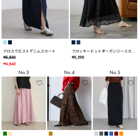
クロスウエストデニムスカート
フロッキードットオーガンジースカー
ト
¥5,830
¥5,390
¥4,840
No.3
No.4
No.5