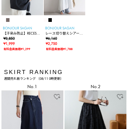
BONJOUR SAGAN
BONJOUR SAGAN
【汗染み防止】RECESS
レース切り替えシアーキ
フォトTシャツ
¥3,850
ャミワンピース
¥6,160
¥1,999
¥2,750
有料会員価格¥1,299
有料会員価格¥1,788
SKIRT RANKING
週間売れ筋ランキング 〔08/11 0時更新〕
No.1
No.2