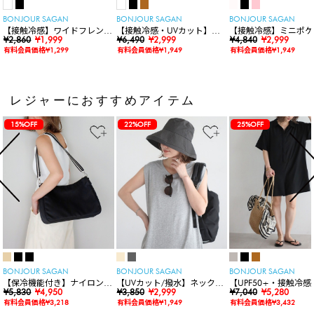
BONJOUR SAGAN
BONJOUR SAGAN
BONJOUR SAGAN
【接触冷感】ワイドフレンチ
【接触冷感・UVカット】シ
【接触冷感】ミニポケ
スリーブTシャツ
¥2,860
¥1,999
ャーリングスキッパートップ
¥6,490
¥2,999
袖ニットカーディガン
¥4,840
¥2,999
ス
有料会員価格¥1,299
有料会員価格¥1,949
有料会員価格¥1,949
レジャーにおすすめアイテム
15%OFF
22%OFF
25%OFF
BONJOUR SAGAN
BONJOUR SAGAN
BONJOUR SAGAN
【保冷機能付き】ナイロンシ
【UVカット/撥水】ネックカ
【UPF50+・接触冷感
ョルダーバッグ
¥5,830
¥4,950
バー付きワイドリムハット
¥3,850
¥2,999
水】【水陸両用】ラッ
¥7,040
¥5,280
ードロンパース
有料会員価格¥3,218
有料会員価格¥1,949
有料会員価格¥3,432