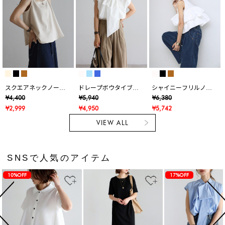
スクエアネックノース
ドレープボウタイブラ
シャイニーフリルノー
リブラウス
ウス
スリTシャツ
¥4,400
¥5,940
¥6,380
¥2,999
¥4,950
¥5,742
VIEW ALL
SNSで人気のアイテム
10%OFF
17%OFF