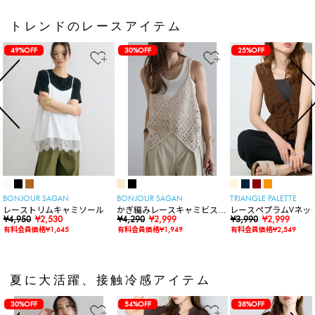
トレンドのレースアイテム
49%OFF
30%OFF
25%OFF
BONJOUR SAGAN
BONJOUR SAGAN
TRIANGLE PALETTE
レーストリムキャミソール
かぎ編みレースキャミビスチ
レースペプラムVネッ
¥4,950
¥2,530
ェ
¥4,290
¥2,999
ト
¥3,990
¥2,999
有料会員価格¥1,645
有料会員価格¥1,949
有料会員価格¥2,549
夏に大活躍、接触冷感アイテム
30%OFF
54%OFF
38%OFF