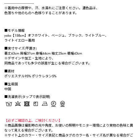
------------------------
※着用中の摩擦や、汗、水濡れにご注意ください。濃色品は、
色落ちや他のものへ色移りすることがあります。
■モデル情報
yoko【158cm】オフホワイト、ベージュ、ブラック、ライトブルー、
ライトイエロー着用
■実寸サイズ(平置き)
着丈63cm 肩幅37cm 身幅44cm 袖丈25cm 裾幅43cm
※デザインや加工・生地により、
同商品であっても多少の誤差が生じる場合がございます。
■素材
ポリエステル95% ポリウレタン5%
■生産国
中国
■洗濯表示(タップで表示説明)
【必ずご確認の上、ご検討ください】
※商品画像は撮影時の光や角度、お使いの照明やモニター環境により実物の色味と異
なって見える場合がございます。
※サイト上のカラー・サイズ表記と商品タグのカラー名・サイズ名が異なる場合がご