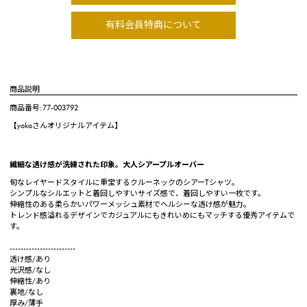
有料会員特典について
商品説明
商品番号:77-003792
【yokoさんオリジナルアイテム】
繊細な透け感が洗練された印象。大人シアープルオーバー
旬なレイヤードスタイルに重宝するクルーネックのシアーTシャツ。
シンプルなシルエットと着回しやすいサイズ感で、着回しやすい一枚です。
伸縮性のある柔らかいパワーメッシュ素材でヘルシーな透け感が魅力。
トレンド感溢れるデザインでカジュアルにもきれいめにもマッチする優秀アイテムで
す。
------------------------
透け感/あり
光沢感/なし
伸縮性/あり
裏地/なし
厚み/薄手