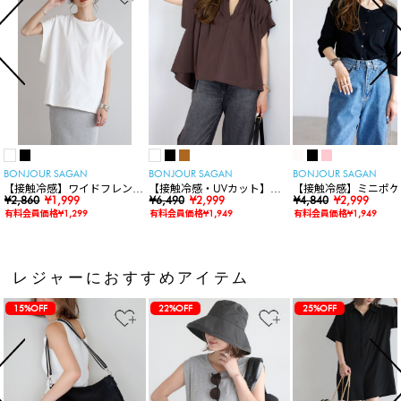
BONJOUR SAGAN
BONJOUR SAGAN
BONJOUR SAGAN
【接触冷感】ワイドフレンチ
【接触冷感・UVカット】シ
【接触冷感】ミニポケ
スリーブTシャツ
¥2,860
¥1,999
ャーリングスキッパートップ
¥6,490
¥2,999
袖ニットカーディガン
¥4,840
¥2,999
ス
有料会員価格¥1,299
有料会員価格¥1,949
有料会員価格¥1,949
レジャーにおすすめアイテム
15%OFF
22%OFF
25%OFF