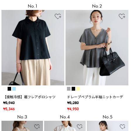
No.1
No.2
【接触冷感】裾フレアポロシャツ
ドレープペプラム半袖ニットカーデ
¥5,940
¥5,280
¥5,346
¥4,950
No.3
No.4
No.5