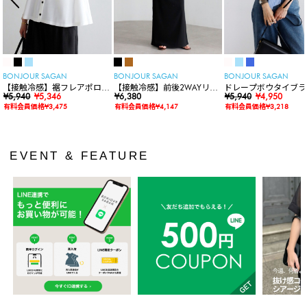
BONJOUR SAGAN
BONJOUR SAGAN
BONJOUR SAGAN
【接触冷感】裾フレアポロシ
【接触冷感】前後2WAYリブ
ドレープボウタイブラ
ャツ
¥5,940
¥5,346
カットワンピース
¥6,380
ス
¥5,940
¥4,950
有料会員価格¥3,475
有料会員価格¥4,147
有料会員価格¥3,218
EVENT & FEATURE