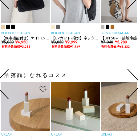
BONJOUR SAGAN
BONJOUR SAGAN
BONJOUR SAGAN
【保冷機能付き】ナイロンシ
【UVカット/撥水】ネックカ
【UPF50+・接触冷感
ョルダーバッグ
¥5,830
¥4,950
バー付きワイドリムハット
¥3,850
¥2,999
水】【水陸両用】ラッ
¥7,040
¥5,280
ードロンパース
有料会員価格¥3,218
有料会員価格¥1,949
有料会員価格¥3,432
洒落顔になれるコスメ
UREAM
UREAM
UREAM