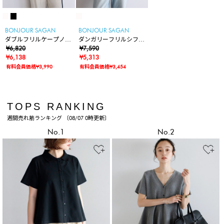
BONJOUR SAGAN
BONJOUR SAGAN
ダブルフリルケープノー
ダンガリーフリルシフォ
スリーブ
¥6,820
ンシャツ
¥7,590
¥6,138
¥5,313
有料会員価格¥3,990
有料会員価格¥3,454
TOPS RANKING
週間売れ筋ランキング 〔08/07 0時更新〕
No.1
No.2