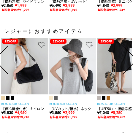
【接触冷感】ワイドフレンチ
【接触冷感・UVカット】シ
【接触冷感】ミニポケ
スリーブTシャツ
¥2,860
¥1,999
ャーリングスキッパートップ
¥6,490
¥2,999
袖ニットカーディガン
¥4,840
¥2,999
ス
有料会員価格¥1,299
有料会員価格¥1,949
有料会員価格¥1,949
レジャーにおすすめアイテム
15%OFF
22%OFF
25%OFF
BONJOUR SAGAN
BONJOUR SAGAN
BONJOUR SAGAN
【保冷機能付き】ナイロンシ
【UVカット/撥水】ネックカ
【UPF50+・接触冷感
ョルダーバッグ
¥5,830
¥4,950
バー付きワイドリムハット
¥3,850
¥2,999
水】【水陸両用】ラッ
¥7,040
¥5,280
ードロンパース
有料会員価格¥3,218
有料会員価格¥1,949
有料会員価格¥3,432