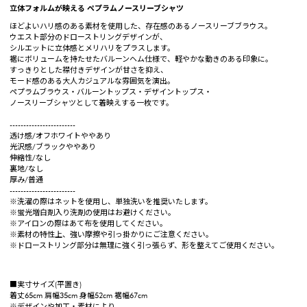
立体フォルムが映える ペプラムノースリーブシャツ
ほどよいハリ感のある素材を使用した、存在感のあるノースリーブブラウス。
ウエスト部分のドローストリングデザインが、
シルエットに立体感とメリハリをプラスします。
裾にボリュームを持たせたバルーンヘム仕様で、軽やかな動きのある印象に。
すっきりとした襟付きデザインが甘さを抑え、
モード感のある大人カジュアルな雰囲気を演出。
ペプラムブラウス・バルーントップス・デザイントップス・
ノースリーブシャツとして着映えする一枚です。
------------------------
透け感/オフホワイトややあり
光沢感/ブラックややあり
伸縮性/なし
裏地/なし
厚み/普通
------------------------
※洗濯の際はネットを使用し、単独洗いを推奨いたします。
※蛍光増白剤入り洗剤の使用はお避けください。
※アイロンの際はあて布を使用してください。
※素材の特性上、強い摩擦や引っ掛かりにご注意ください。
※ドローストリング部分は無理に強く引っ張らず、形を整えてご使用ください。
■実寸サイズ(平置き)
着丈65cm 肩幅35cm 身幅52cm 裾幅67cm
※デザインや加工・素材により、