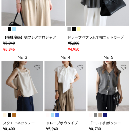
【接触冷感】裾フレアポロシャツ
ドレープペプラム半袖ニットカーデ
¥5,940
¥5,280
¥5,346
¥4,950
No.3
No.4
No.5
スクエアネックノース
ドレープボウタイブラ
ゴールド釦ボクシーニ
リブラウス
ウス
ットベスト
¥4,400
¥5,940
¥4,730