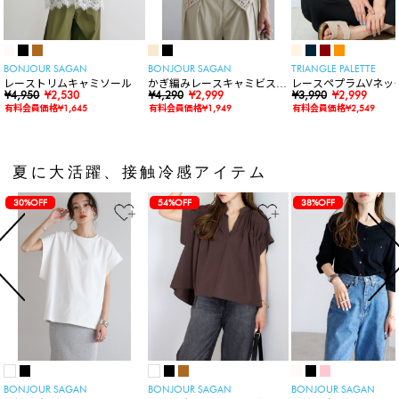
BONJOUR SAGAN
BONJOUR SAGAN
TRIANGLE PALETTE
レーストリムキャミソール
かぎ編みレースキャミビスチ
レースペプラムVネッ
¥4,950
¥2,530
ェ
¥4,290
¥2,999
ト
¥3,990
¥2,999
有料会員価格¥1,645
有料会員価格¥1,949
有料会員価格¥2,549
夏に大活躍、接触冷感アイテム
30%OFF
54%OFF
38%OFF
BONJOUR SAGAN
BONJOUR SAGAN
BONJOUR SAGAN