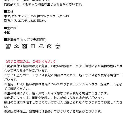
同商品であっても多少の誤差が生じる場合がございます。
■素材
本体/ポリエステル75% 綿21% ポリウレタン4%
別布/ポリエステル64% 綿36%
■生産国
中国
■洗濯表示(タップで表示説明)
【必ずご確認の上、ご検討ください】
※商品画像は撮影時の光や角度、お使いの照明やモニター環境により実物の色味と異
なって見える場合がございます。
※サイト上のカラー・サイズ表記と商品タグのカラー名・サイズ名が異なる場合がご
ざいます。
※着用、お取り扱いの際は商品についておりますアテンションタグ、洗濯ネームを必
ずご確認ください。
※生産時期により、色・素材・サイズ感など多少異なる場合がございます。
※商品によっては、繊維や染料のにおいが感じられる場合がございます。
数日のご使用や陰干しなどで匂いはほとんど感じられなくなりますのでお試しくださ
い。
※通販の特性上、到着時には畳みシワがついている場合がございます。