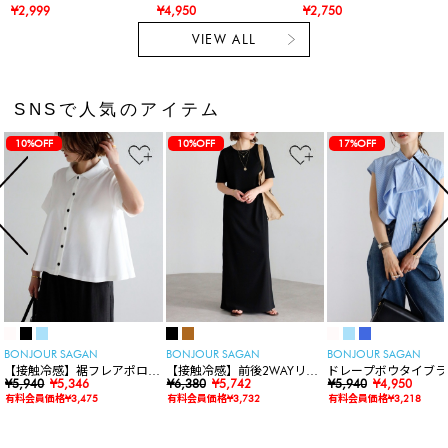
¥2,999
¥4,950
¥2,750
VIEW ALL
SNSで人気のアイテム
10%OFF
10%OFF
17%OFF
BONJOUR SAGAN
BONJOUR SAGAN
BONJOUR SAGAN
【接触冷感】裾フレアポロシ
【接触冷感】前後2WAYリブ
ドレープボウタイブラ
ャツ
¥5,940
¥5,346
カットワンピース
¥6,380
¥5,742
ス
¥5,940
¥4,950
有料会員価格¥3,475
有料会員価格¥3,732
有料会員価格¥3,218