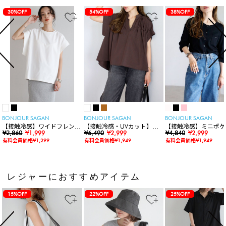
30%OFF
54%OFF
38%OFF
BONJOUR SAGAN
BONJOUR SAGAN
BONJOUR SAGAN
【接触冷感】ワイドフレンチ
【接触冷感・UVカット】シ
【接触冷感】ミニポケ
スリーブTシャツ
¥2,860
¥1,999
ャーリングスキッパートップ
¥6,490
¥2,999
袖ニットカーディガン
¥4,840
¥2,999
ス
有料会員価格¥1,299
有料会員価格¥1,949
有料会員価格¥1,949
レジャーにおすすめアイテム
15%OFF
22%OFF
25%OFF