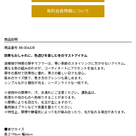
有料会員特典について
商品説明
商品番号:88-004428
防寒もおしゃれに、色遊びを楽しむ冬のマストアイテム
波模様が特徴の厚手マフラーは、寒い季節のスタイリングに欠かせないアイテム。
異なる色の組み合わせが、コーディネートにアクセントを加えます。
厚手の素材で防寒性に優れ、寒さの厳しい日でも安心。
長めのサイズ感で、巻き方のアレンジも楽しめます。
シンプルながら個性が光る、シーズンライクな一枚です。
※使用中の摩擦や、汗、水濡れにご注意ください。濃色品は、
色落ちや他のものへ色移りすることがあります。
※摩擦により毛羽立ち、毛玉が生じますので、
着用後はブラシなどで表面を整えてください。
※特性上、摩擦や静電気によって毛が絡み合ったり、毛が乱れる場合があります。
■実寸サイズ
長さ196cm 幅44cm