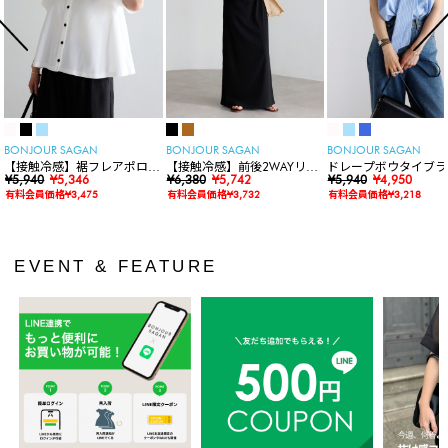
BONJOUR SAGAN
BONJOUR SAGAN
BONJOUR SAGAN
【接触冷感】裾フレアポロシ
【接触冷感】前後2WAYリブ
ドレープボウタイブラ
ャツ
¥5,940
¥5,346
カットワンピース
¥6,380
¥5,742
ス
¥5,940
¥4,950
有料会員価格¥3,475
有料会員価格¥3,732
有料会員価格¥3,218
EVENT & FEATURE