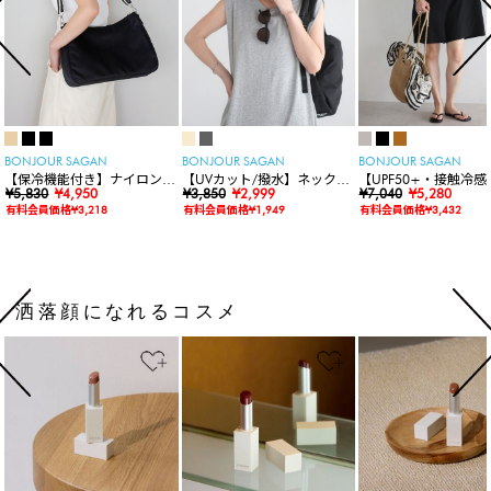
BONJOUR SAGAN
BONJOUR SAGAN
BONJOUR SAGAN
【保冷機能付き】ナイロンシ
【UVカット/撥水】ネックカ
【UPF50+・接触冷感
ョルダーバッグ
¥5,830
¥4,950
バー付きワイドリムハット
¥3,850
¥2,999
水】【水陸両用】ラッ
¥7,040
¥5,280
ードロンパース
有料会員価格¥3,218
有料会員価格¥1,949
有料会員価格¥3,432
洒落顔になれるコスメ