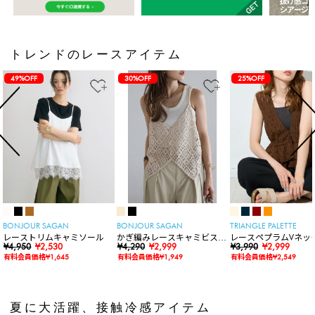
トレンドのレースアイテム
49%OFF
30%OFF
25%OFF
BONJOUR SAGAN
BONJOUR SAGAN
TRIANGLE PALETTE
レーストリムキャミソール
かぎ編みレースキャミビスチ
レースペプラムVネッ
¥4,950
¥2,530
ェ
¥4,290
¥2,999
ト
¥3,990
¥2,999
有料会員価格¥1,645
有料会員価格¥1,949
有料会員価格¥2,549
夏に大活躍、接触冷感アイテム