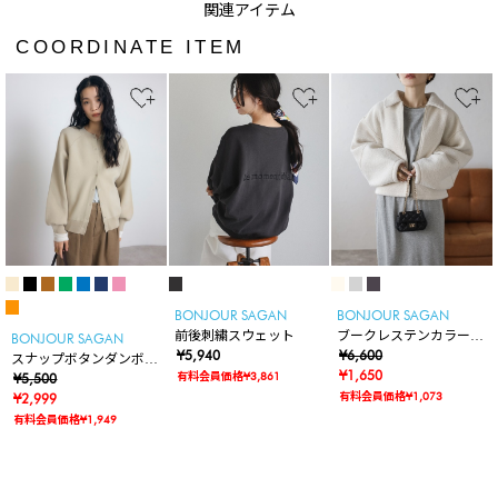
COORDINATE ITEM
BONJOUR SAGAN
BONJOUR SAGAN
前後刺繍スウェット
ブークレステンカラーW
BONJOUR SAGAN
¥5,940
ジップブルゾン
¥6,600
スナップボタンダンボー
¥1,650
有料会員価格¥3,861
ルカーディガン
¥5,500
有料会員価格¥1,073
¥2,999
有料会員価格¥1,949