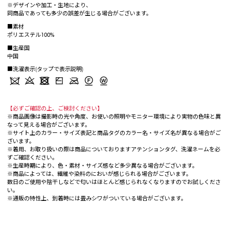
※デザインや加工・生地により、
同商品であっても多少の誤差が生じる場合がございます。
■素材
ポリエステル100%
■生産国
中国
■洗濯表示(タップで表示説明)
【必ずご確認の上、ご検討ください】
※商品画像は撮影時の光や角度、お使いの照明やモニター環境により実物の色味と異
なって見える場合がございます。
※サイト上のカラー・サイズ表記と商品タグのカラー名・サイズ名が異なる場合がご
ざいます。
※着用、お取り扱いの際は商品についておりますアテンションタグ、洗濯ネームを必
ずご確認ください。
※生産時期により、色・素材・サイズ感など多少異なる場合がございます。
※商品によっては、繊維や染料のにおいが感じられる場合がございます。
数日のご使用や陰干しなどで匂いはほとんど感じられなくなりますのでお試しくださ
い。
※通販の特性上、到着時には畳みシワがついている場合がございます。