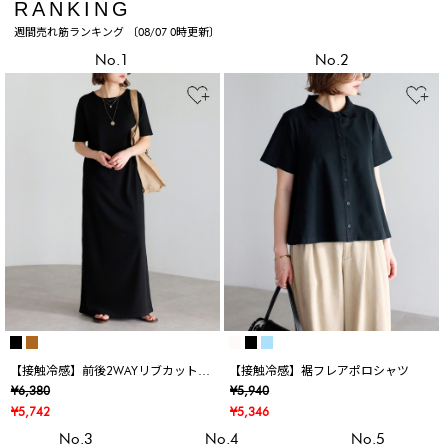
RANKING
週間売れ筋ランキング 〔08/07 0時更新〕
No.1
No.2
【接触冷感】前後2WAYリブカットワ
【接触冷感】裾フレアポロシャツ
ンピース
¥6,380
¥5,940
¥5,742
¥5,346
No.3
No.4
No.5