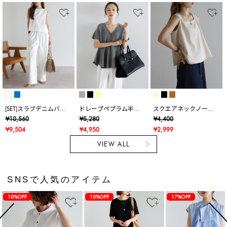
[SET]スラブデニムバッ
ドレープペプラム半袖
スクエアネックノース
クオープンタンクトッ
ニットカーデ
リブラウス
¥10,560
¥5,280
¥4,400
プ×スラブデニムイージ
¥9,504
¥4,950
¥2,999
ーパンツ
VIEW ALL
SNSで人気のアイテム
10%OFF
10%OFF
17%OFF