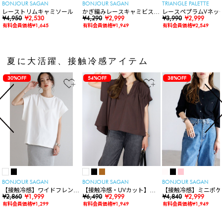
BONJOUR SAGAN
BONJOUR SAGAN
TRIANGLE PALETTE
レーストリムキャミソール
かぎ編みレースキャミビスチ
レースペプラムVネッ
¥4,950
¥2,530
ェ
¥4,290
¥2,999
ト
¥3,990
¥2,999
有料会員価格¥1,645
有料会員価格¥1,949
有料会員価格¥2,549
夏に大活躍、接触冷感アイテム
30%OFF
54%OFF
38%OFF
BONJOUR SAGAN
BONJOUR SAGAN
BONJOUR SAGAN
【接触冷感】ワイドフレンチ
【接触冷感・UVカット】シ
【接触冷感】ミニポケ
スリーブTシャツ
¥2,860
¥1,999
ャーリングスキッパートップ
¥6,490
¥2,999
袖ニットカーディガン
¥4,840
¥2,999
ス
有料会員価格¥1,299
有料会員価格¥1,949
有料会員価格¥1,949