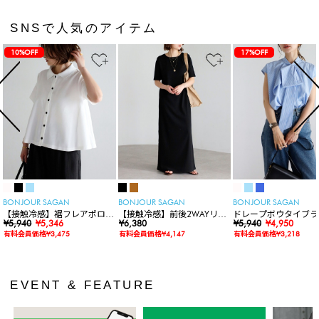
SNSで人気のアイテム
10%OFF
17%OFF
BONJOUR SAGAN
BONJOUR SAGAN
BONJOUR SAGAN
【接触冷感】裾フレアポロシ
【接触冷感】前後2WAYリブ
ドレープボウタイブラ
ャツ
¥5,940
¥5,346
カットワンピース
¥6,380
ス
¥5,940
¥4,950
有料会員価格¥3,475
有料会員価格¥4,147
有料会員価格¥3,218
EVENT & FEATURE