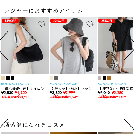
レジャーにおすすめアイテム
15%OFF
22%OFF
25%OFF
BONJOUR SAGAN
BONJOUR SAGAN
BONJOUR SAGAN
【保冷機能付き】ナイロンシ
【UVカット/撥水】ネックカ
【UPF50+・接触冷感
ョルダーバッグ
¥5,830
¥4,950
バー付きワイドリムハット
¥3,850
¥2,999
水】【水陸両用】ラッ
¥7,040
¥5,280
ードロンパース
有料会員価格¥3,218
有料会員価格¥1,949
有料会員価格¥3,432
洒落顔になれるコスメ