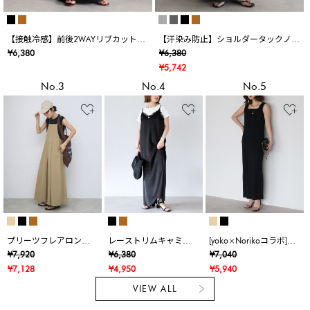
【接触冷感】前後2WAYリブカットワ
【汗染み防止】ショルダータックノー
ンピース
スリワンピース
¥6,380
¥6,380
¥5,742
No.3
No.4
No.5
プリーツフレアロング
レーストリムキャミワ
[yoko×Norikoコラボ]パ
キャミワンピース
ンピース
ッド付きスクエアネッ
¥7,920
¥6,380
¥7,040
クリブニットワンピー
¥7,128
¥4,950
¥5,940
ス
VIEW ALL