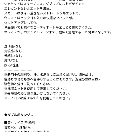
ジャケットはスリーブレスのダブルブレストデザインで、
エレガントなシルエットを演出。
スカートはタイト過ぎないストレートシルエットで、
ウエストはバックゴム入りの快適なフィット感。
セットアップとしても、
単品使いでも様々なコーディネートが楽しめる優秀アイテム。
オフィスからカジュアルシーンまで、幅広く活躍すること間違いなしです。
------------------------
透け感/なし
光沢感/なし
伸縮性/なし
裏地/なし
厚み/普通
------------------------
※着用中の摩擦や、汗、水濡れにご注意ください。濃色品は、
色落ちや他のものへ色移りすることがあります。洗濯の際は白物・
淡色物と分けて洗ってください。
※洗濯ネットを使用して洗濯してください。
※長時間の浸け置き洗いはしないでください。
※アイロンの際はあて布を使用してください。
◆ダブルボタンジレ
■実寸サイズ(平置き)
着丈70cm 身幅47cm