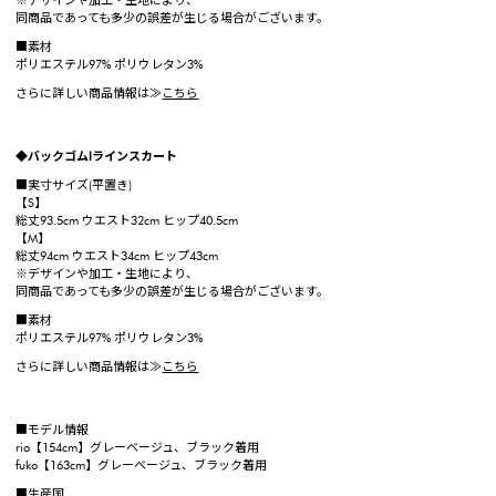
※デザインや加工・生地により、
同商品であっても多少の誤差が生じる場合がございます。
■素材
ポリエステル97% ポリウレタン3%
さらに詳しい商品情報は≫
こちら
◆バックゴムIラインスカート
■実寸サイズ(平置き)
【S】
総丈93.5cm ウエスト32cm ヒップ40.5cm
【M】
総丈94cm ウエスト34cm ヒップ43cm
※デザインや加工・生地により、
同商品であっても多少の誤差が生じる場合がございます。
■素材
ポリエステル97% ポリウレタン3%
さらに詳しい商品情報は≫
こちら
■モデル情報
rio【154cm】グレーベージュ、ブラック着用
fuko【163cm】グレーベージュ、ブラック着用
■生産国