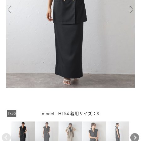
1/50
model：H154 着用サイズ：S