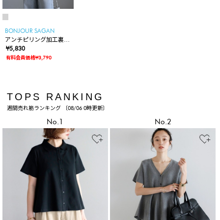
BONJOUR SAGAN
アンチピリング加工裏起
毛ハイネックプルオーバ
¥5,830
ー
有料会員価格¥3,790
TOPS RANKING
週間売れ筋ランキング 〔08/06 0時更新〕
No.1
No.2