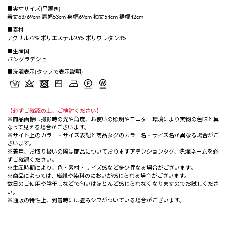
■実寸サイズ(平置き)
着丈63/69cm 肩幅53cm 身幅69cm 袖丈54cm 裾幅42cm
■素材
アクリル72% ポリエステル25% ポリウレタン3%
■生産国
バングラデシュ
■洗濯表示(タップで表示説明)
【必ずご確認の上、ご検討ください】
※商品画像は撮影時の光や角度、お使いの照明やモニター環境により実物の色味と異
なって見える場合がございます。
※サイト上のカラー・サイズ表記と商品タグのカラー名・サイズ名が異なる場合がご
ざいます。
※着用、お取り扱いの際は商品についておりますアテンションタグ、洗濯ネームを必
ずご確認ください。
※生産時期により、色・素材・サイズ感など多少異なる場合がございます。
※商品によっては、繊維や染料のにおいが感じられる場合がございます。
数日のご使用や陰干しなどで匂いはほとんど感じられなくなりますのでお試しくださ
い。
※通販の特性上、到着時には畳みシワがついている場合がございます。