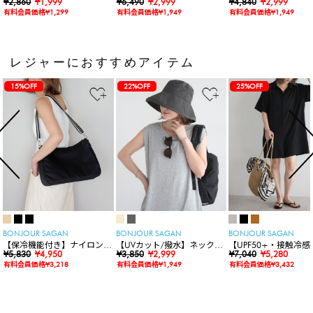
スリーブTシャツ
¥2,860
¥1,999
ャーリングスキッパートップ
¥6,490
¥2,999
袖ニットカーディガン
¥4,840
¥2,999
ス
有料会員価格¥1,299
有料会員価格¥1,949
有料会員価格¥1,949
レジャーにおすすめアイテム
15%OFF
22%OFF
25%OFF
BONJOUR SAGAN
BONJOUR SAGAN
BONJOUR SAGAN
【保冷機能付き】ナイロンシ
【UVカット/撥水】ネックカ
【UPF50+・接触冷感
ョルダーバッグ
¥5,830
¥4,950
バー付きワイドリムハット
¥3,850
¥2,999
水】【水陸両用】ラッ
¥7,040
¥5,280
ードロンパース
有料会員価格¥3,218
有料会員価格¥1,949
有料会員価格¥3,432