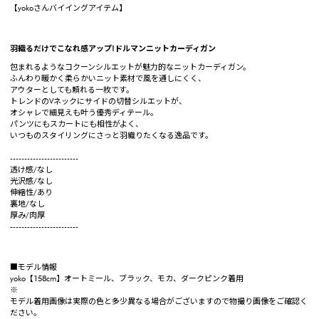
【yokoさんバイイングアイテム】
羽織るだけでこなれ感アップ!ドルマンニットカーディガン
包まれるようなコクーンシルエットが魅力的なニットカーディガン。
ふんわり暖かく柔らかいニット素材で風を通しにくく、
アウターとしても頼れる一枚です。
トレンドのVネックにサイドの切替シルエットが、
オシャレで細見えも叶う優秀ディテール。
パンツにもスカートにも相性がよく、
いつものスタイリングにさっと羽織りたくなる逸品です。
------------------------
透け感/なし
光沢感/なし
伸縮性/あり
裏地/なし
厚み/肉厚
------------------------
■モデル情報
yoko【158cm】オートミール、ブラック、モカ、ダークピンク着用
※
モデル着用画像は実際の色と多少異なる場合がございますので物撮り画像をご確認く
ださい。