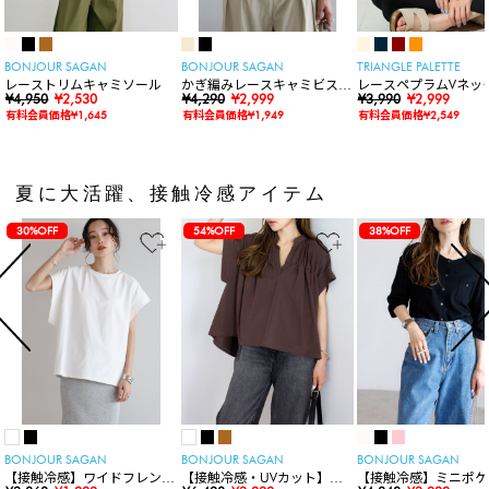
BONJOUR SAGAN
BONJOUR SAGAN
TRIANGLE PALETTE
レーストリムキャミソール
かぎ編みレースキャミビスチ
レースペプラムVネッ
¥4,950
¥2,530
ェ
¥4,290
¥2,999
ト
¥3,990
¥2,999
有料会員価格¥1,645
有料会員価格¥1,949
有料会員価格¥2,549
夏に大活躍、接触冷感アイテム
30%OFF
54%OFF
38%OFF
BONJOUR SAGAN
BONJOUR SAGAN
BONJOUR SAGAN
【接触冷感】ワイドフレンチ
【接触冷感・UVカット】シ
【接触冷感】ミニポケ