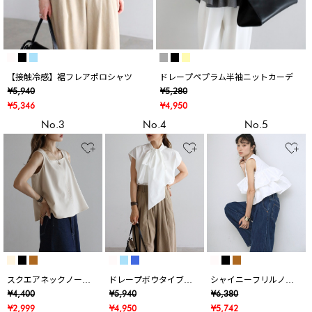
【接触冷感】裾フレアポロシャツ
ドレープペプラム半袖ニットカーデ
¥5,940
¥5,280
¥5,346
¥4,950
No.3
No.4
No.5
スクエアネックノース
ドレープボウタイブラ
シャイニーフリルノー
リブラウス
ウス
スリTシャツ
¥4,400
¥5,940
¥6,380
¥2,999
¥4,950
¥5,742