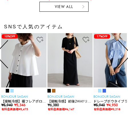
VIEW ALL
SNSで人気のアイテム
10%OFF
17%OFF
BONJOUR SAGAN
BONJOUR SAGAN
BONJOUR SAGAN
【接触冷感】裾フレアポロシ
【接触冷感】前後2WAYリブ
ドレープボウタイブラ
ャツ
¥5,940
¥5,346
カットワンピース
¥6,380
ス
¥5,940
¥4,950
有料会員価格¥3,475
有料会員価格¥4,147
有料会員価格¥3,218