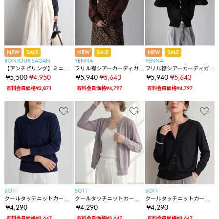
NEW
SALE
NEW
SALE
NEW
SALE
BONJOUR SAGAN
YENNA
YENNA
【アンチピリング】ミニマ
フリル襟シアーカーディガ
フリル襟シアーカーディガ
ルロゴ刺繍ニットカーディ
ン/シアーニット
ン/シアーニット
¥5,500
¥4,950
¥5,940
¥5,643
¥5,940
¥5,643
ガン
有料会員価格¥2,871
有料会員価格¥4,797
有料会員価格¥4,797
SOTT
SOTT
SOTT
クールタッチニットカーデ
クールタッチニットカーデ
クールタッチニットカーデ
ィガン
ィガン
ィガン
¥4,290
¥4,290
¥4,290
有料会員価格¥3,647
有料会員価格¥3,647
有料会員価格¥3,647