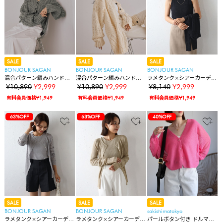
SALE
SALE
SALE
BONJOUR SAGAN
BONJOUR SAGAN
BONJOUR SAGAN
混合パターン編みハンドニ
混合パターン編みハンドニ
ラメタンク×シアーカーデア
ットカーディガン【ユニセ
ットカーディガン【ユニセ
ンサンブルセット
¥10,890
¥2,999
¥10,890
¥2,999
¥8,140
¥2,999
ックス】
ックス】
有料会員価格¥1,949
有料会員価格¥1,949
有料会員価格¥1,949
63%OFF
63%OFF
40%OFF
SALE
SALE
SALE
BONJOUR SAGAN
BONJOUR SAGAN
sakishimatokyo
ラメタンク×シアーカーデア
ラメタンク×シアーカーデア
パールボタン付き ドルマン