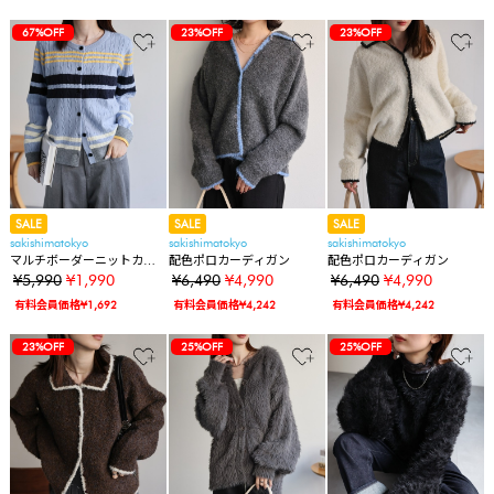
67%OFF
23%OFF
23%OFF
SALE
SALE
SALE
sakishimatokyo
sakishimatokyo
sakishimatokyo
マルチボーダーニットカー
配色ポロカーディガン
配色ポロカーディガン
ディガン
¥5,990
¥1,990
¥6,490
¥4,990
¥6,490
¥4,990
有料会員価格¥1,692
有料会員価格¥4,242
有料会員価格¥4,242
23%OFF
25%OFF
25%OFF