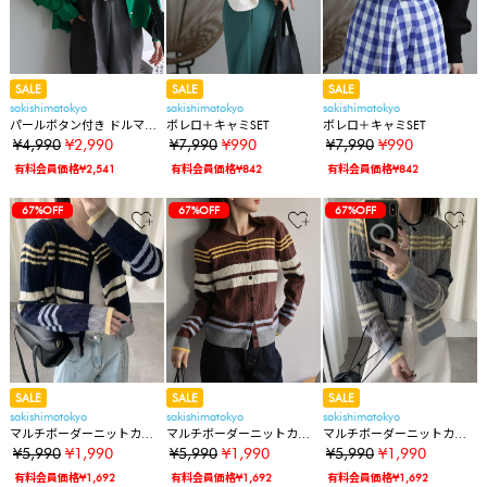
SALE
SALE
SALE
sakishimatokyo
sakishimatokyo
sakishimatokyo
パールボタン付き ドルマン
ボレロ＋キャミSET
ボレロ＋キャミSET
スリーブシアーカーディガ
¥4,990
¥2,990
¥7,990
¥990
¥7,990
¥990
ン/冷房対策
有料会員価格¥2,541
有料会員価格¥842
有料会員価格¥842
67%OFF
67%OFF
67%OFF
SALE
SALE
SALE
sakishimatokyo
sakishimatokyo
sakishimatokyo
マルチボーダーニットカー
マルチボーダーニットカー
マルチボーダーニットカー
ディガン
ディガン
ディガン
¥5,990
¥1,990
¥5,990
¥1,990
¥5,990
¥1,990
有料会員価格¥1,692
有料会員価格¥1,692
有料会員価格¥1,692