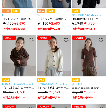
NEW
SALE
NEW
SALE
SALE
Fizz
Fizz
BONJOUR SAGAN enfant
コットン天竺 半袖ドルマ
コットン天竺 半袖ドルマ
【3-10才対応】ローゲージ
ンボレロカーディガン
ンボレロカーディガン
カーディガン
¥4,180
¥2,690
¥4,180
¥2,690
¥5,940
¥1,760
有料会員価格¥2,286
有料会員価格¥2,286
有料会員価格¥1,144
70%OFF
70%OFF
72%OFF
SALE
SALE
SALE
BONJOUR SAGAN enfant
BONJOUR SAGAN enfant
MINERTÉ
【3-10才対応】ローゲージ
【3-10才対応】ローゲージ
skipper polo knit slim fit
カーディガン
カーディガン
cardigan / スキッパーポロニ
¥5,940
¥1,760
¥5,940
¥1,760
¥5,170
¥1,430
ットハーフスリーブカーデ
有料会員価格¥1,144
有料会員価格¥1,144
有料会員価格¥930
ィガン
72%OFF
72%OFF
56%OFF