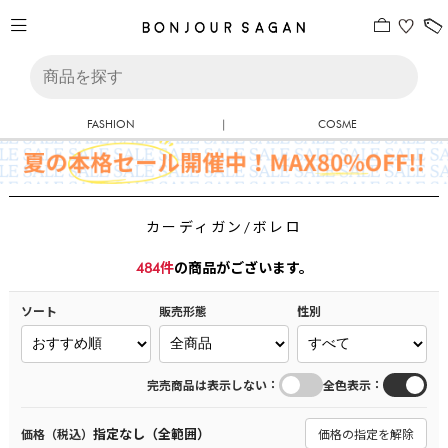
FASHION
|
COSME
カーディガン/ボレロ
484
件
の商品がございます。
ソート
販売形態
性別
：
：
完売商品は表示しない
全色表示
指定なし（全範囲）
価格（税込）
価格の指定を解除