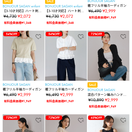
BONJOUR SAGAN
SALE
SALE
裾フリル半袖カーディガン
BONJOUR SAGAN enfant
BONJOUR SAGAN enfant
¥6,490
¥2,999
【3-10才対応】ハート刺繍
【3-10才対応】ハート刺繍
スナップボタンカーディガ
スナップボタンカーディガ
¥4,730
¥2,072
¥4,730
¥2,072
有料会員価格¥1,949
ン
ン
有料会員価格¥1,348
有料会員価格¥1,348
54%OFF
54%OFF
72%OFF
BONJOUR SAGAN
BONJOUR SAGAN
SALE
裾フリル半袖カーディガン
裾フリル半袖カーディガン
BONJOUR SAGAN
¥6,490
¥2,999
¥6,490
¥2,999
混合パターン編みハンドニ
ットカーディガン【ユニセ
¥10,890
¥2,999
有料会員価格¥1,949
有料会員価格¥1,949
ックス】
有料会員価格¥1,949
72%OFF
72%OFF
63%OFF