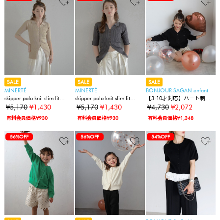
SALE
SALE
SALE
MINERTÉ
MINERTÉ
BONJOUR SAGAN enfant
skipper polo knit slim fit
skipper polo knit slim fit
【3-10才対応】ハート刺繍
cardigan / スキッパーポロニ
cardigan / スキッパーポロニ
スナップボタンカーディガ
¥5,170
¥1,430
¥5,170
¥1,430
¥4,730
¥2,072
ットハーフスリーブカーデ
ットハーフスリーブカーデ
ン
有料会員価格¥930
有料会員価格¥930
有料会員価格¥1,348
ィガン
ィガン
56%OFF
56%OFF
54%OFF