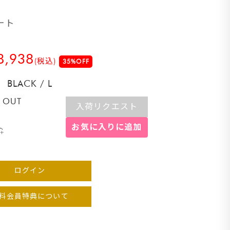
ート
8,938
(税込)
35%OFF
BLACK
/
L
 OUT
入荷リクエスト
お気に入りに追加
ログイン
料会員特典について