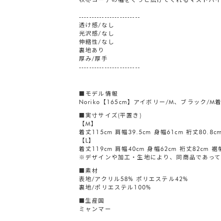
------------------------
透け感/なし
光沢感/なし
伸縮性/なし
裏地あり
厚み/厚手
------------------------
■モデル情報
Noriko【165cm】アイボリー/M、ブラック/M
■実寸サイズ(平置き)
【M】
着丈115cm 肩幅39.5cm 身幅61cm 裄丈80.8c
【L】
着丈119cm 肩幅40cm 身幅62cm 裄丈82cm 裾幅
※デザインや加工・生地により、同商品であって
■素材
表地/アクリル58% ポリエステル42%
裏地/ポリエステル100%
■生産国
ミャンマー