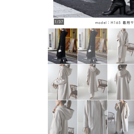
1/37
ズ：M
model：H165 着