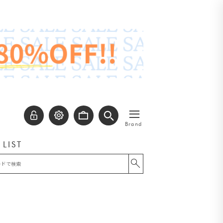
≡
Brand
 LIST