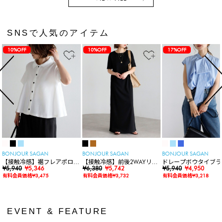
SNSで人気のアイテム
10%OFF
10%OFF
17%OFF
BONJOUR SAGAN
BONJOUR SAGAN
BONJOUR SAGAN
【接触冷感】裾フレアポロシ
【接触冷感】前後2WAYリブ
ドレープボウタイブラ
ャツ
¥5,940
¥5,346
カットワンピース
¥6,380
¥5,742
ス
¥5,940
¥4,950
有料会員価格¥3,475
有料会員価格¥3,732
有料会員価格¥3,218
EVENT & FEATURE