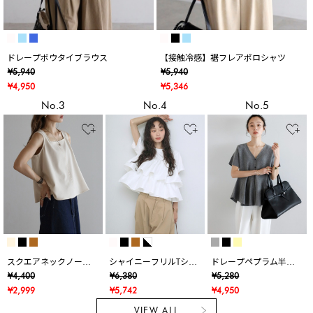
ドレープボウタイブラウス
【接触冷感】裾フレアポロシャツ
¥5,940
¥5,940
¥4,950
¥5,346
No.3
No.4
No.5
スクエアネックノース
シャイニーフリルTシャ
ドレープペプラム半袖
リブラウス
ツ
ニットカーデ
¥4,400
¥6,380
¥5,280
¥2,999
¥5,742
¥4,950
VIEW ALL