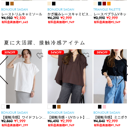
BONJOUR SAGAN
BONJOUR SAGAN
TRIANGLE PALETTE
レーストリムキャミソール
かぎ編みレースキャミビスチ
レースペプラムVネッ
¥4,950
¥2,530
ェ
¥4,290
¥2,999
ト
¥3,990
¥2,999
有料会員価格¥1,645
有料会員価格¥1,949
有料会員価格¥2,549
夏に大活躍、接触冷感アイテム
30%OFF
54%OFF
38%OFF
BONJOUR SAGAN
BONJOUR SAGAN
BONJOUR SAGAN
【接触冷感】ワイドフレンチ
【接触冷感・UVカット】シ
【接触冷感】ミニポケ
スリーブTシャツ
¥2,860
¥1,999
ャーリングスキッパートップ
¥6,490
¥2,999
袖ニットカーディガン
¥4,840
¥2,999
ス
有料会員価格¥1,299
有料会員価格¥1,949
有料会員価格¥1,949