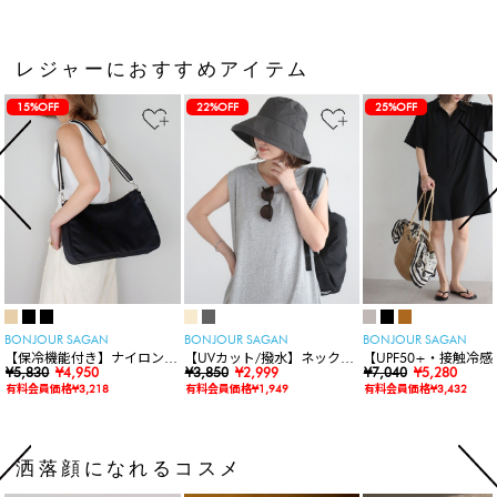
レジャーにおすすめアイテム
15%OFF
22%OFF
25%OFF
BONJOUR SAGAN
BONJOUR SAGAN
BONJOUR SAGAN
【保冷機能付き】ナイロンシ
【UVカット/撥水】ネックカ
【UPF50+・接触冷感
ョルダーバッグ
¥5,830
¥4,950
バー付きワイドリムハット
¥3,850
¥2,999
水】【水陸両用】ラッ
¥7,040
¥5,280
ードロンパース
有料会員価格¥3,218
有料会員価格¥1,949
有料会員価格¥3,432
洒落顔になれるコスメ