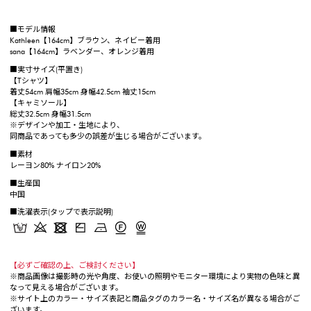
■モデル情報
Kathleen【164cm】ブラウン、ネイビー着用
sana【164cm】ラベンダー、オレンジ着用
■実寸サイズ(平置き)
【Tシャツ】
着丈54cm 肩幅35cm 身幅42.5cm 袖丈15cm
【キャミソール】
総丈32.5cm 身幅31.5cm
※デザインや加工・生地により、
同商品であっても多少の誤差が生じる場合がございます。
■素材
レーヨン80% ナイロン20%
■生産国
中国
■洗濯表示(タップで表示説明)
【必ずご確認の上、ご検討ください】
※商品画像は撮影時の光や角度、お使いの照明やモニター環境により実物の色味と異
なって見える場合がございます。
※サイト上のカラー・サイズ表記と商品タグのカラー名・サイズ名が異なる場合がご
ざいます。