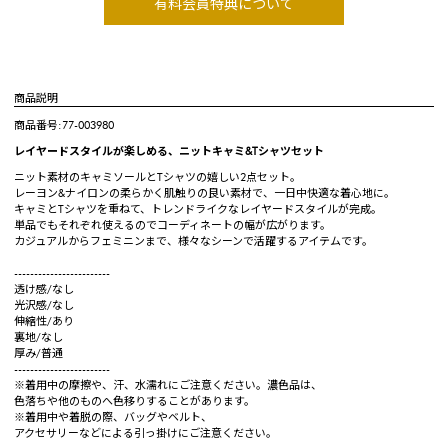
有料会員特典について
商品説明
商品番号:77-003980
レイヤードスタイルが楽しめる、ニットキャミ&Tシャツセット
ニット素材のキャミソールとTシャツの嬉しい2点セット。
レーヨン&ナイロンの柔らかく肌触りの良い素材で、一日中快適な着心地に。
キャミとTシャツを重ねて、トレンドライクなレイヤードスタイルが完成。
単品でもそれぞれ使えるのでコーディネートの幅が広がります。
カジュアルからフェミニンまで、様々なシーンで活躍するアイテムです。
------------------------
透け感/なし
光沢感/なし
伸縮性/あり
裏地/なし
厚み/普通
------------------------
※着用中の摩擦や、汗、水濡れにご注意ください。濃色品は、
色落ちや他のものへ色移りすることがあります。
※着用中や着脱の際、バッグやベルト、
アクセサリーなどによる引っ掛けにご注意ください。