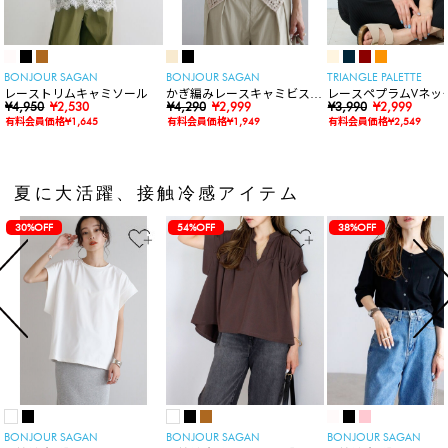
BONJOUR SAGAN
BONJOUR SAGAN
TRIANGLE PALETTE
レーストリムキャミソール
かぎ編みレースキャミビスチ
レースペプラムVネッ
¥4,950
¥2,530
ェ
¥4,290
¥2,999
ト
¥3,990
¥2,999
有料会員価格¥1,645
有料会員価格¥1,949
有料会員価格¥2,549
夏に大活躍、接触冷感アイテム
30%OFF
54%OFF
38%OFF
BONJOUR SAGAN
BONJOUR SAGAN
BONJOUR SAGAN