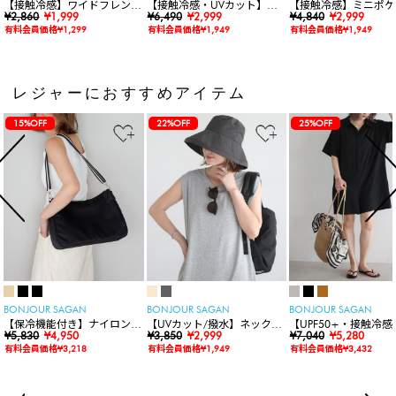
【接触冷感】ワイドフレンチ
【接触冷感・UVカット】シ
【接触冷感】ミニポケ
スリーブTシャツ
¥2,860
¥1,999
ャーリングスキッパートップ
¥6,490
¥2,999
袖ニットカーディガン
¥4,840
¥2,999
ス
有料会員価格¥1,299
有料会員価格¥1,949
有料会員価格¥1,949
レジャーにおすすめアイテム
15%OFF
22%OFF
25%OFF
BONJOUR SAGAN
BONJOUR SAGAN
BONJOUR SAGAN
【保冷機能付き】ナイロンシ
【UVカット/撥水】ネックカ
【UPF50+・接触冷感
ョルダーバッグ
¥5,830
¥4,950
バー付きワイドリムハット
¥3,850
¥2,999
水】【水陸両用】ラッ
¥7,040
¥5,280
ードロンパース
有料会員価格¥3,218
有料会員価格¥1,949
有料会員価格¥3,432