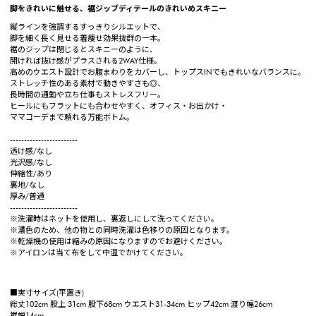
脚をきれいに魅せる、裾ジップディテールのきれいめスキニー
縦ラインを強調するすっきりシルエットで、
脚を細く長く見せる着痩せ効果抜群の一本。
裾のジップは閉じるとスキニーのように、
開ければ抜け感がプラスされる2WAY仕様。
高めのウエスト設計でお腹まわりをカバーし、トップスINでもきれいなバランスに。
ストレッチ性のある素材で動きやすさも◎、
長時間の通勤や立ち仕事もストレスフリー。
ヒールにもフラットにも合わせやすく、オフィス・お出かけ・
ママコーデまで頼れる万能ボトム。
------------------------
透け感/なし
光沢感/なし
伸縮性/あり
裏地/なし
厚み/普通
------------------------
※洗濯時はネットを使用し、裏返しにして洗ってください。
※濃色のため、他の物との同時洗濯は色移りの原因となります。
※乾燥機の使用は縮みの原因になりますのでお避けください。
※アイロンは当て布をして中温でかけてください。
■実寸サイズ(平置き)
総丈102cm 股上 31cm 股下68cm ウエスト31-34cm ヒップ42cm 渡り幅26cm
裾幅14cm