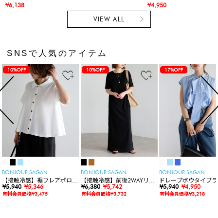
¥6,138
¥4,950
VIEW ALL
SNSで人気のアイテム
10%OFF
10%OFF
17%OFF
BONJOUR SAGAN
BONJOUR SAGAN
BONJOUR SAGAN
【接触冷感】裾フレアポロシ
【接触冷感】前後2WAYリブ
ドレープボウタイブラ
ャツ
¥5,940
¥5,346
カットワンピース
¥6,380
¥5,742
ス
¥5,940
¥4,950
有料会員価格¥3,475
有料会員価格¥3,732
有料会員価格¥3,218