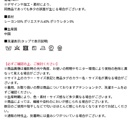
※デザインや加工・素材により、
同商品であっても多少の誤差が生じる場合がございます。
■素材
レーヨン55% ポリエステル40% ポリウレタン5%
■生産国
中国
■洗濯表示(タップで表示説明)
【必ずご確認の上、ご検討ください】
※商品画像は撮影時の光や角度、お使いの照明やモニター環境により実物の色味と異
なって見える場合がございます。
※サイト上のカラー・サイズ表記と商品タグのカラー名・サイズ名が異なる場合がご
ざいます。
※着用、お取り扱いの際は商品についておりますアテンションタグ、洗濯ネームを必
ずご確認ください。
※生産時期により、色・素材・サイズ感など多少異なる場合がございます。
※商品によっては、繊維や染料のにおいが感じられる場合がございます。
数日のご使用や陰干しなどで匂いはほとんど感じられなくなりますのでお試しくださ
い。
※通販の特性上、到着時には畳みシワがついている場合がございます。