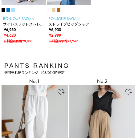
BONJOUR SAGAN
BONJOUR SAGAN
サイドスリットストレー
ストライプビッグシャツ
トデニム
¥6,930
¥6,930
¥4,620
¥2,999
有料会員価格¥3,003
有料会員価格¥1,949
PANTS RANKING
週間売れ筋ランキング 〔08/07 0時更新〕
No.1
No.2