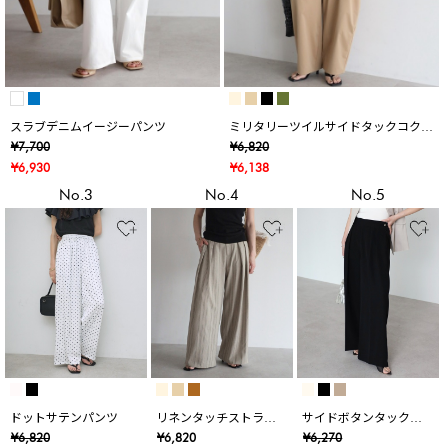
スラブデニムイージーパンツ
ミリタリーツイルサイドタックコクー
ンパンツ
¥7,700
¥6,820
¥6,930
¥6,138
No.3
No.4
No.5
ドットサテンパンツ
リネンタッチストライ
サイドボタンタックワ
プタックワイドパンツ
イドパンツ
¥6,820
¥6,820
¥6,270