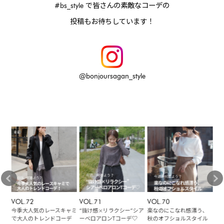
#bs_style で皆さんの素敵なコーデの
投稿もお待ちしています！
@bonjoursagan_style
VOL.72
VOL.71
VOL.70
VO
な
今季大人気のレースキャミ
“抜け感×リラクシー”シア
楽なのにこなれ感漂う、
華
ケッ
で大人のトレンドコーデ
ーベロアロンTコーデ♡
秋のオフショルスタイル
着