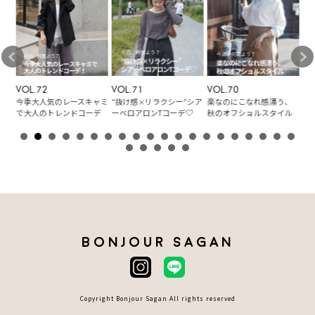
VOL.72
VOL.71
VOL.70
VO
な
今季大人気のレースキャミ
“抜け感×リラクシー”シア
楽なのにこなれ感漂う、
華
ケッ
で大人のトレンドコーデ
ーベロアロンTコーデ♡
秋のオフショルスタイル
着
BONJOUR SAGAN
Copyright Bonjour Sagan All rights reserved