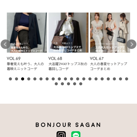
VOL.69
VOL.68
VOL.67
VO
、
華奢見えも叶う、大人の
大活躍2WAYトップス秋の
大人の春夏セットアップ
大
ル
着映えニットコーデ
着回しコーデ
コーデまとめ
ー
BONJOUR SAGAN