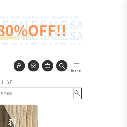
≡
Brand
 LIST