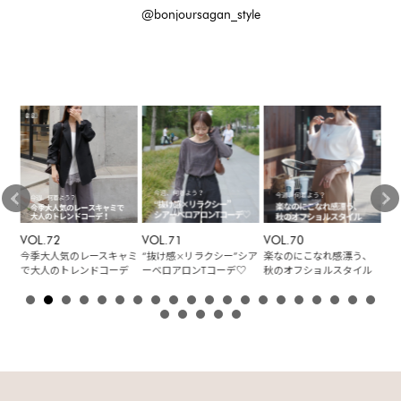
@bonjoursagan_style
VOL.72
VOL.71
VOL.70
VO
な
今季大人気のレースキャミ
“抜け感×リラクシー”シア
楽なのにこなれ感漂う、
華
ケッ
で大人のトレンドコーデ
ーベロアロンTコーデ♡
秋のオフショルスタイル
着