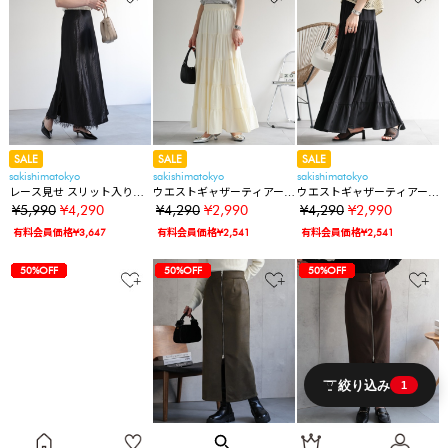
SALE
SALE
SALE
sakishimatokyo
sakishimatokyo
sakishimatokyo
レース見せ スリット入りサ
ウエストギャザーティアー
ウエストギャザーティアー
テンスカート
ドマキシスカート
ドマキシスカート
¥5,990
¥4,290
¥4,290
¥2,990
¥4,290
¥2,990
有料会員価格¥3,647
有料会員価格¥2,541
有料会員価格¥2,541
40%OFF
40%OFF
40%OFF
80%OFF
57%OFF
57%OFF
57%OFF
57%OFF
57%OFF
57%OFF
57%OFF
57%OFF
57%OFF
57%OFF
57%OFF
57%OFF
57%OFF
57%OFF
30%OFF
30%OFF
30%OFF
30%OFF
30%OFF
28%OFF
28%OFF
28%OFF
28%OFF
30%OFF
30%OFF
50%OFF
40%OFF
40%OFF
40%OFF
80%OFF
57%OFF
57%OFF
57%OFF
57%OFF
57%OFF
57%OFF
57%OFF
57%OFF
57%OFF
57%OFF
57%OFF
57%OFF
57%OFF
57%OFF
30%OFF
30%OFF
30%OFF
30%OFF
30%OFF
28%OFF
28%OFF
28%OFF
28%OFF
30%OFF
30%OFF
50%OFF
50%OFF
40%OFF
40%OFF
40%OFF
80%OFF
57%OFF
57%OFF
57%OFF
57%OFF
57%OFF
57%OFF
57%OFF
57%OFF
57%OFF
57%OFF
57%OFF
57%OFF
57%OFF
57%OFF
30%OFF
30%OFF
30%OFF
30%OFF
30%OFF
28%OFF
28%OFF
28%OFF
28%OFF
30%OFF
30%OFF
50%OFF
50%OFF
50%OFF
絞り込み
1
SALE
SALE
SALE