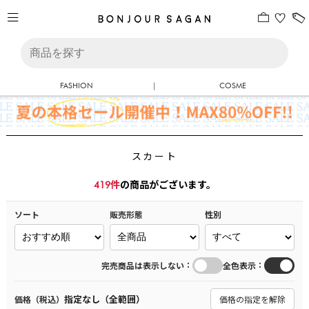
FASHION
|
COSME
スカート
419
件
の商品がございます。
ソート
販売形態
性別
：
：
完売商品は表示しない
全色表示
指定なし（全範囲）
価格（税込）
価格の指定を解除