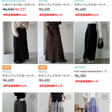
BONJOUR SAGAN
YENNA
YENNA
レオパードナロースカート
サテンフレアスカート/ナロ
サテンフレアスカート/ナロ
ースカート
ースカート
¥6,930
¥6,237
¥6,600
¥6,600
有料会員価格¥3,465
有料会員価格¥5,610
有料会員価格¥5,610
MINERTÉ
NEW
NEW
twill waist marked skirt / ツイ
YENNA
YENNA
ルウエスト2wayスカート
¥6,380
サテンフレアスカート/ナロ
サテンフレアスカート/ナロ
ースカート
ースカート
¥6,600
¥6,600
有料会員価格¥4,147
有料会員価格¥5,610
有料会員価格¥5,610