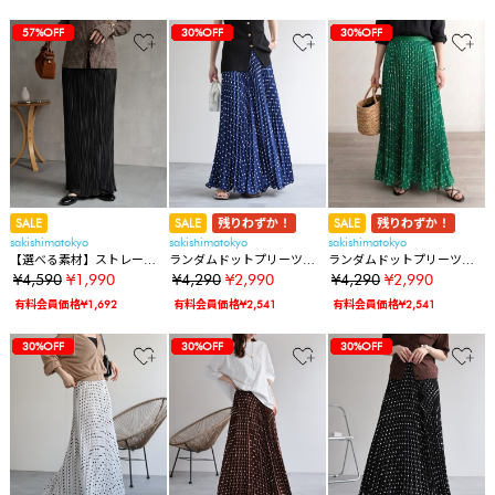
40%OFF
40%OFF
40%OFF
80%OFF
57%OFF
57%OFF
57%OFF
57%OFF
57%OFF
57%OFF
57%OFF
57%OFF
57%OFF
57%OFF
57%OFF
57%OFF
57%OFF
57%OFF
40%OFF
40%OFF
40%OFF
80%OFF
57%OFF
57%OFF
57%OFF
57%OFF
57%OFF
57%OFF
57%OFF
57%OFF
57%OFF
57%OFF
57%OFF
57%OFF
57%OFF
57%OFF
30%OFF
40%OFF
40%OFF
40%OFF
80%OFF
57%OFF
57%OFF
57%OFF
57%OFF
57%OFF
57%OFF
57%OFF
57%OFF
57%OFF
57%OFF
57%OFF
57%OFF
57%OFF
57%OFF
30%OFF
30%OFF
SALE
SALE
残りわずか！
SALE
残りわずか！
sakishimatokyo
sakishimatokyo
sakishimatokyo
【選べる素材】ストレート
ランダムドットプリーツス
ランダムドットプリーツス
プリーツスカート【動画あ
カート/エアリー
カート/エアリー
¥4,590
¥1,990
¥4,290
¥2,990
¥4,290
¥2,990
り】
有料会員価格¥1,692
有料会員価格¥2,541
有料会員価格¥2,541
40%OFF
40%OFF
40%OFF
80%OFF
57%OFF
57%OFF
57%OFF
57%OFF
57%OFF
57%OFF
57%OFF
57%OFF
57%OFF
57%OFF
57%OFF
57%OFF
57%OFF
57%OFF
30%OFF
30%OFF
30%OFF
40%OFF
40%OFF
40%OFF
80%OFF
57%OFF
57%OFF
57%OFF
57%OFF
57%OFF
57%OFF
57%OFF
57%OFF
57%OFF
57%OFF
57%OFF
57%OFF
57%OFF
57%OFF
30%OFF
30%OFF
30%OFF
30%OFF
40%OFF
40%OFF
40%OFF
80%OFF
57%OFF
57%OFF
57%OFF
57%OFF
57%OFF
57%OFF
57%OFF
57%OFF
57%OFF
57%OFF
57%OFF
57%OFF
57%OFF
57%OFF
30%OFF
30%OFF
30%OFF
30%OFF
30%OFF