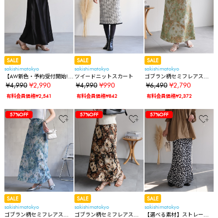
SALE
SALE
SALE
sakishimatokyo
sakishimatokyo
sakishimatokyo
【AW新色・予約受付開始!】
ツイードニットスカート
ゴブラン柄セミフレアスカ
サテンバイアスナロースカ
ート/台形スカート
¥4,990
¥2,990
¥4,990
¥990
¥6,490
¥2,790
ート/ストレッチサテンスカ
有料会員価格¥2,541
有料会員価格¥842
有料会員価格¥2,372
ート/サイズ展開あり
40%OFF
40%OFF
40%OFF
80%OFF
57%OFF
57%OFF
40%OFF
40%OFF
40%OFF
80%OFF
57%OFF
57%OFF
57%OFF
40%OFF
40%OFF
40%OFF
80%OFF
57%OFF
57%OFF
57%OFF
57%OFF
SALE
SALE
SALE
sakishimatokyo
sakishimatokyo
sakishimatokyo
ゴブラン柄セミフレアスカ
ゴブラン柄セミフレアスカ
【選べる素材】ストレート