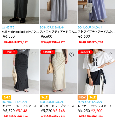
MINERTÉ
BONJOUR SAGAN
BONJOUR SAGAN
twill waist marked skirt / ツイ
ストライプティアードスカ
ストライプティアードスカ
ルウエスト2wayスカート
ート
ート
¥6,380
¥6,600
¥6,600
有料会員価格¥4,147
有料会員価格¥4,290
有料会員価格¥4,290
10%OFF
10%OFF
56%OFF
SALE
SALE
NEW
SALE
BONJOUR SAGAN
BONJOUR SAGAN
BONJOUR SAGAN
ギャザードレープシアース
ギャザードレープシアース
レイヤードラップスカート
カート
カート
¥5,720
¥5,148
¥5,720
¥5,148
¥4,950
¥2,200
有料会員価格¥3,346
有料会員価格¥3,346
有料会員価格¥1,430