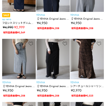
YENNA
YENNA
SALE
【 YENNA Original Jeans 】
【 YENNA Original Jeans 】
ap retro
クロスデザインスリットデ
クロスデザインスリットデ
¥4,950
¥4,950
フロントスリットデニムタ
ニムスカート
ニムスカート
イトスカート
¥4,990
¥2,999
有料会員価格¥4,208
有料会員価格¥4,208
有料会員価格¥2,549
YENNA
YENNA
YENNA
【 YENNA Original Jeans 】
【 YENNA Original Jeans 】
シアーチュールシャーリン
クロスデザインスリットデ
クロスデザインスリットデ
グスカート/レイヤードスカ
¥4,950
¥4,950
¥2,970
ニムスカート
ニムスカート
ート
有料会員価格¥4,208
有料会員価格¥4,208
有料会員価格¥2,525