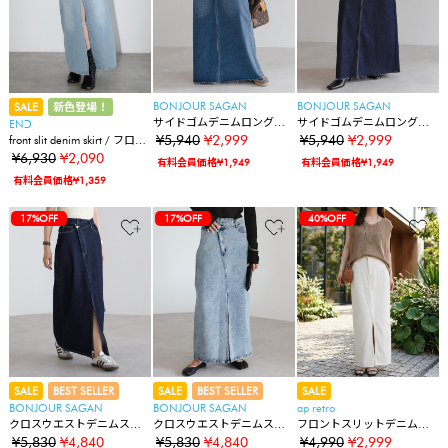
BONJOUR SAGAN
BONJOUR SAGAN
SALE
新色登場！
サイドゴムデニムロングス
サイドゴムデニムロングス
ENↃ
カート
カート
¥5,940
¥2,999
¥5,940
¥2,999
front slit denim skirt / フロン
トスリットデニムスカート
¥6,930
¥2,090
有料会員価格¥1,949
有料会員価格¥1,949
有料会員価格¥1,359
17%OFF
17%OFF
40%OFF
SALE
BEST SELLER
SALE
BEST SELLER
SALE
BONJOUR SAGAN
BONJOUR SAGAN
ap retro
クロスウエストデニムスカ
クロスウエストデニムスカ
フロントスリットデニムタ
ート
ート
イトスカート
¥5,830
¥4,840
¥5,830
¥4,840
¥4,990
¥2,999