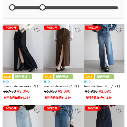
70%OFF
70%OFF
70%OFF
SALE
新色登場！
SALE
新色登場！
SALE
新色登場！
ENↃ
ENↃ
ENↃ
front slit denim skirt / フロン
front slit denim skirt / フロン
front slit denim skirt / フロン
トスリットデニムスカート
トスリットデニムスカート
トスリットデニムスカート
¥6,930
¥2,090
¥6,930
¥2,090
¥6,930
¥2,090
有料会員価格¥1,359
有料会員価格¥1,359
有料会員価格¥1,359
70%OFF
50%OFF
50%OFF