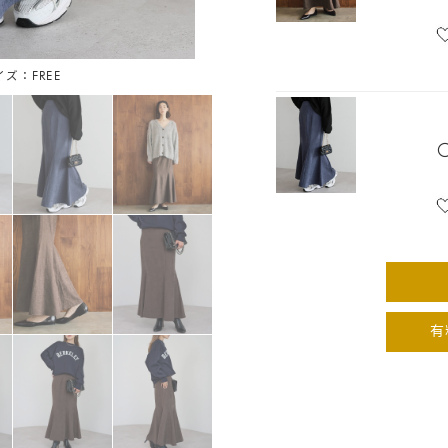
イズ：FREE
ダークブ
有