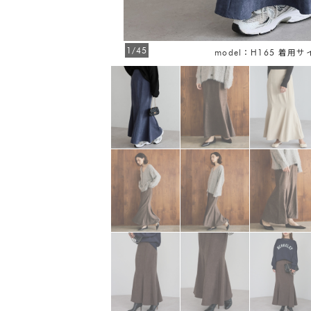
1/45
model：H165 着用サ