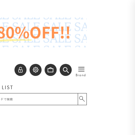
≡
Brand
 LIST