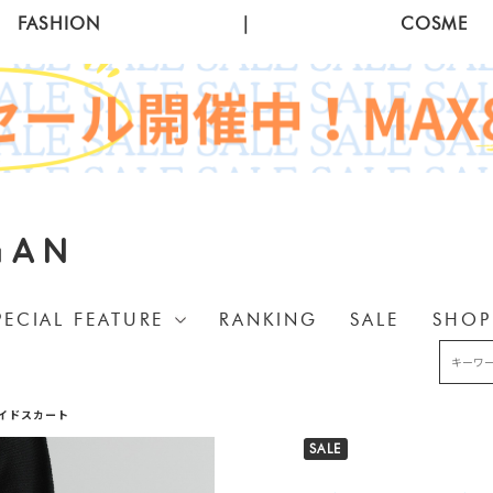
FASHION
|
COSME
GAN
PECIAL FEATURE
RANKING
SALE
SHOP
イドスカート
SALE