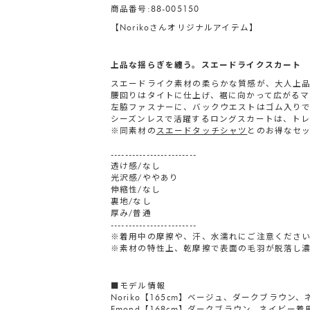
商品番号:88-005150
【Norikoさんオリジナルアイテム】
上品な揺らぎを纏う。スエードライクスカート
スエードライク素材の柔らかな質感が、大人上
腰回りはタイトに仕上げ、裾に向かって広がるマ
左脇ファスナーに、バックウエストはゴム入り
シーズンレスで活躍するロングスカートは、トレ
※同素材の
スエードタッチシャツ
とのお得なセ
------------------------
透け感/なし
光沢感/ややあり
伸縮性/なし
裏地/なし
厚み/普通
------------------------
※着用中の摩擦や、汗、水濡れにご注意くださ
※素材の特性上、乾摩擦で表面の毛羽が脱落し
■モデル情報
Noriko【165cm】ベージュ、ダークブラウン
Emond【168cm】ダークブラウン、ネイビー着