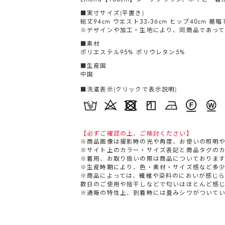
■実寸サイズ(平置き)
総丈94cm ウエスト33-36cm ヒップ40cm 裾幅1
※デザインや加工・生地により、同商品であって
■素材
ポリエステル95% ポリウレタン5%
■生産国
中国
■洗濯表示(クリックで表示説明)
【必ずご確認の上、ご検討ください】
※商品画像は撮影時の光や角度、お使いの照明
※サイト上のカラー・サイズ表記と商品タグの
※着用、お取り扱いの際は商品についておりま
※生産時期により、色・素材・サイズ感など多
※商品によっては、繊維や染料のにおいが感じ
数日のご使用や陰干しなどで匂いはほとんど感
※通販の特性上、到着時には畳みシワがついて