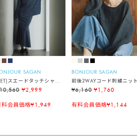
ONJOUR SAGAN
BONJOUR SAGAN
SET]スエードタッチシャツ×
前後2WAYコード刺繍ニッ
マーメイドスカート
10,560
¥2,999
¥6,160
¥1,760
有料会員価格¥1,949
有料会員価格¥1,144