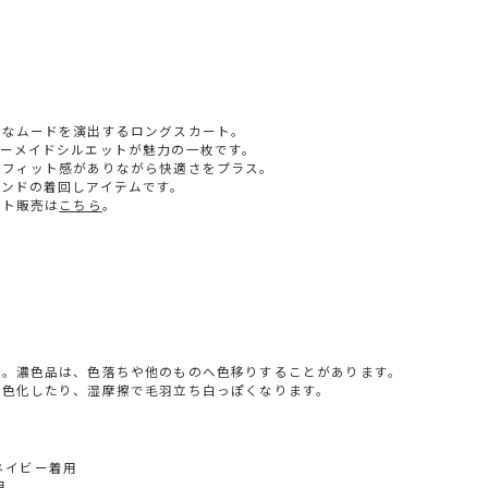
品なムードを演出するロングスカート。
ーメイドシルエットが魅力の一枚です。
でフィット感がありながら快適さをプラス。
ンドの着回しアイテムです。
ット販売は
こちら
。
い。濃色品は、色落ちや他のものへ色移りすることがあります。
濃色化したり、湿摩擦で毛羽立ち白っぽくなります。
、ネイビー着用
用