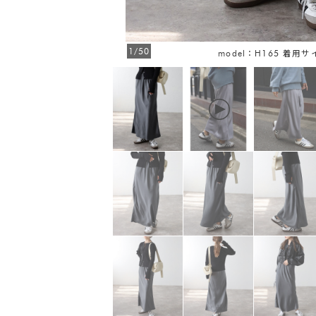
1/50
model：H165 着用サ