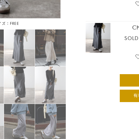
イズ：FREE
C
SOLD
有