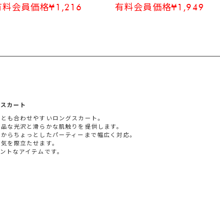
有料会員価格¥1,216
有料会員価格¥1,949
ースカート
スとも合わせやすいロングスカート。
上品な光沢と滑らかな肌触りを提供します。
スからちょっとしたパーティーまで幅広く対応。
囲気を際立たせます。
ントなアイテムです。