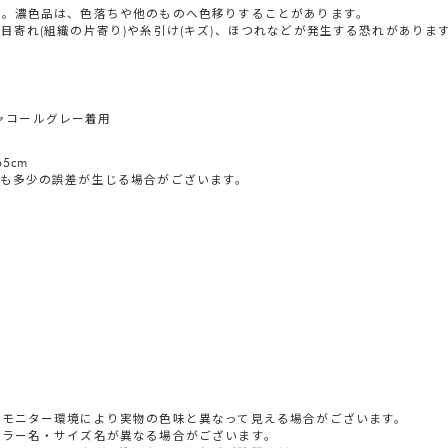
い。濃色品は、色落ちや他のものへ色移りすることがあります。
目寄れ(組織の片寄り)や糸引け(キズ)、ほつれなどが発生する恐れがあり
チャコールグレー着用
5cm
も多少の誤差が生じる場合がございます。
やモニター環境により実物の色味と異なって見える場合がございます。
カラー名・サイズ名が異なる場合がございます。