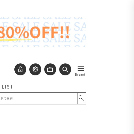
≡
Brand
 LIST