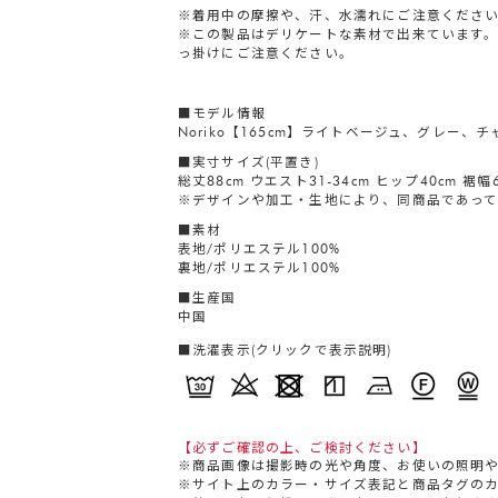
※着用中の摩擦や、汗、水濡れにご注意くださ
※この製品はデリケートな素材で出来ています。
っ掛けにご注意ください。
■モデル情報
Noriko【165cm】ライトベージュ、グレー、
■実寸サイズ(平置き)
総丈88cm ウエスト31-34cm ヒップ40cm 裾幅6
※デザインや加工・生地により、同商品であって
■素材
表地/ポリエステル100%
裏地/ポリエステル100%
■生産国
中国
■洗濯表示(クリックで表示説明)
【必ずご確認の上、ご検討ください】
※商品画像は撮影時の光や角度、お使いの照明
※サイト上のカラー・サイズ表記と商品タグの