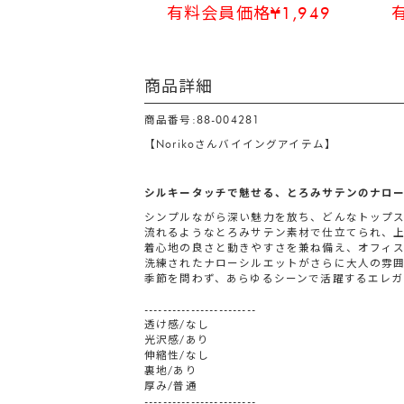
有料会員価格¥1,949
商品詳細
商品番号:88-004281
【Norikoさんバイイングアイテム】
シルキータッチで魅せる、とろみサテンのナロ
シンプルながら深い魅力を放ち、どんなトップ
流れるようなとろみサテン素材で仕立てられ、
着心地の良さと動きやすさを兼ね備え、オフィ
洗練されたナローシルエットがさらに大人の雰
季節を問わず、あらゆるシーンで活躍するエレガ
------------------------
透け感/なし
光沢感/あり
伸縮性/なし
裏地/あり
厚み/普通
------------------------