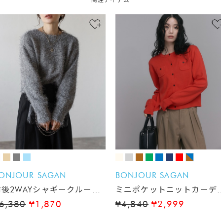
ONJOUR SAGAN
BONJOUR SAGAN
前後2WAYシャギークルーネ
ミニポケットニットカーデ
ックカーディガン
ガン
6,380
¥1,870
¥4,840
¥2,999