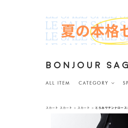
BONJOUR SA
ALL ITEM
CATEGORY
S
スカート
スカート
>
スカート
>
とろみサテンナロース