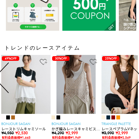
トレンドのレースアイテム
49%OFF
30%OFF
25%OFF
BONJOUR SAGAN
BONJOUR SAGAN
TRIANGLE PALETTE
レーストリムキャミソール
かぎ編みレースキャミビスチ
レースペプラムVネッ
¥4,950
¥2,530
ェ
¥4,290
¥2,999
ト
¥3,990
¥2,999
有料会員価格¥1,645
有料会員価格¥1,949
有料会員価格¥2,549