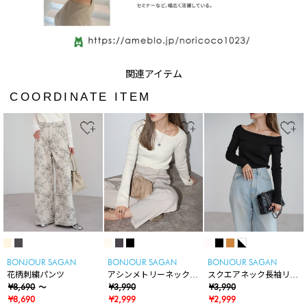
COORDINATE ITEM
BONJOUR SAGAN
BONJOUR SAGAN
BONJOUR SAGAN
花柄刺繍パンツ
アシンメトリーネックリ
スクエアネック長袖リブ
¥8,690
～
ブニット
¥3,990
ニット
¥3,990
¥8,690
¥2,999
¥2,999