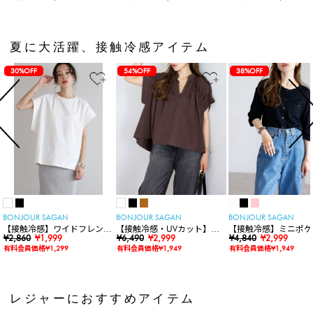
夏に大活躍、接触冷感アイテム
30%OFF
54%OFF
38%OFF
BONJOUR SAGAN
BONJOUR SAGAN
BONJOUR SAGAN
【接触冷感】ワイドフレンチ
【接触冷感・UVカット】シ
【接触冷感】ミニポケ
スリーブTシャツ
¥2,860
¥1,999
ャーリングスキッパートップ
¥6,490
¥2,999
袖ニットカーディガン
¥4,840
¥2,999
ス
有料会員価格¥1,299
有料会員価格¥1,949
有料会員価格¥1,949
レジャーにおすすめアイテム