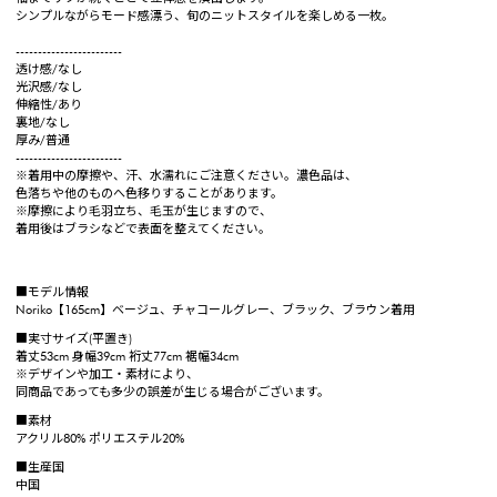
シンプルながらモード感漂う、旬のニットスタイルを楽しめる一枚。
------------------------
透け感/なし
光沢感/なし
伸縮性/あり
裏地/なし
厚み/普通
------------------------
※着用中の摩擦や、汗、水濡れにご注意ください。濃色品は、
色落ちや他のものへ色移りすることがあります。
※摩擦により毛羽立ち、毛玉が生じますので、
着用後はブラシなどで表面を整えてください。
■モデル情報
Noriko【165cm】ベージュ、チャコールグレー、ブラック、ブラウン着用
■実寸サイズ(平置き)
着丈53cm 身幅39cm 裄丈77cm 裾幅34cm
※デザインや加工・素材により、
同商品であっても多少の誤差が生じる場合がございます。
■素材
アクリル80% ポリエステル20%
■生産国
中国