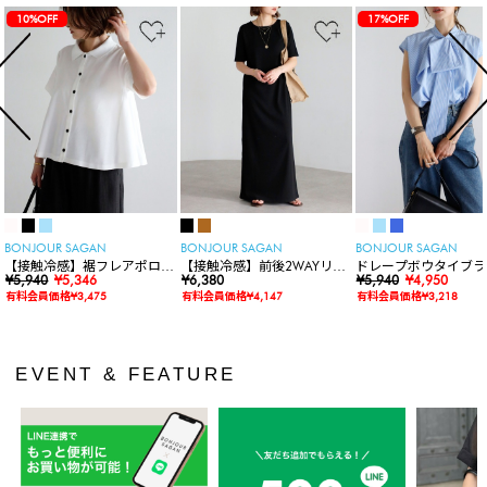
10%OFF
17%OFF
BONJOUR SAGAN
BONJOUR SAGAN
BONJOUR SAGAN
【接触冷感】裾フレアポロシ
【接触冷感】前後2WAYリブ
ドレープボウタイブラ
ャツ
¥5,940
¥5,346
カットワンピース
¥6,380
ス
¥5,940
¥4,950
有料会員価格¥3,475
有料会員価格¥4,147
有料会員価格¥3,218
EVENT & FEATURE