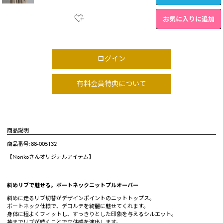
お気に入りに追加
ログイン
有料会員特典について
商品説明
商品番号:88-005132
【Norikoさんオリジナルアイテム】
斜めリブで魅せる。ボートネックニットプルオーバー
斜めに走るリブ切替がデザインポイントのニットトップス。
ボートネック仕様で、デコルテを綺麗に魅せてくれます。
身体に程よくフィットし、すっきりとした印象を与えるシルエット。
袖までリブが続くことで立体感を演出します。