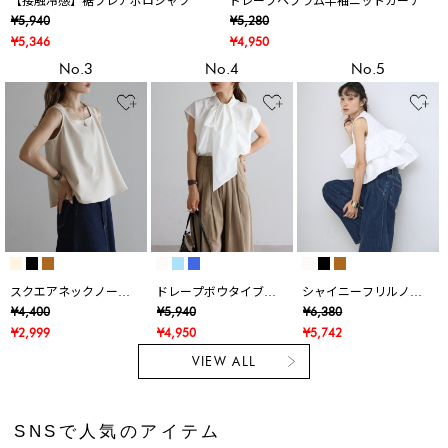
【接触冷感】裾フレアポロシャツ
ドレープペプラム半袖ニットカーデ
¥5,940
¥5,280
¥5,346
¥4,950
No.3
No.4
No.5
スクエアネックノース
ドレープボウタイブラ
シャイニーフリルノー
リブラウス
ウス
スリTシャツ
¥4,400
¥5,940
¥6,380
¥2,999
¥4,950
¥5,742
VIEW ALL
SNSで人気のアイテム