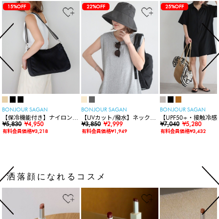
15%OFF
22%OFF
25%OFF
BONJOUR SAGAN
BONJOUR SAGAN
BONJOUR SAGAN
【保冷機能付き】ナイロンシ
【UVカット/撥水】ネックカ
【UPF50+・接触冷感
ョルダーバッグ
¥5,830
¥4,950
バー付きワイドリムハット
¥3,850
¥2,999
水】【水陸両用】ラッ
¥7,040
¥5,280
ードロンパース
有料会員価格¥3,218
有料会員価格¥1,949
有料会員価格¥3,432
洒落顔になれるコスメ