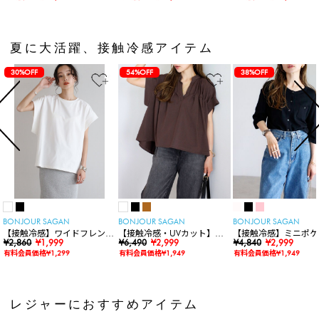
夏に大活躍、接触冷感アイテム
30%OFF
54%OFF
38%OFF
BONJOUR SAGAN
BONJOUR SAGAN
BONJOUR SAGAN
【接触冷感】ワイドフレンチ
【接触冷感・UVカット】シ
【接触冷感】ミニポケ
スリーブTシャツ
¥2,860
¥1,999
ャーリングスキッパートップ
¥6,490
¥2,999
袖ニットカーディガン
¥4,840
¥2,999
ス
有料会員価格¥1,299
有料会員価格¥1,949
有料会員価格¥1,949
レジャーにおすすめアイテム