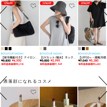
15%OFF
22%OFF
25%OFF
BONJOUR SAGAN
BONJOUR SAGAN
BONJOUR SAGAN
【保冷機能付き】ナイロンシ
【UVカット/撥水】ネックカ
【UPF50+・接触冷感
ョルダーバッグ
¥5,830
¥4,950
バー付きワイドリムハット
¥3,850
¥2,999
水】【水陸両用】ラッ
¥7,040
¥5,280
ードロンパース
有料会員価格¥3,218
有料会員価格¥1,949
有料会員価格¥3,432
洒落顔になれるコスメ