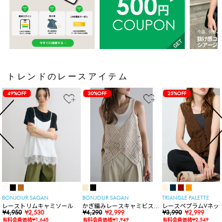
トレンドのレースアイテム
49%OFF
30%OFF
25%OFF
BONJOUR SAGAN
BONJOUR SAGAN
TRIANGLE PALETTE
レーストリムキャミソール
かぎ編みレースキャミビスチ
レースペプラムVネッ
¥4,950
¥2,530
ェ
¥4,290
¥2,999
ト
¥3,990
¥2,999
有料会員価格¥1,645
有料会員価格¥1,949
有料会員価格¥2,549