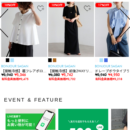
10%OFF
10%OFF
17%OFF
BONJOUR SAGAN
BONJOUR SAGAN
BONJOUR SAGAN
【接触冷感】裾フレアポロシ
【接触冷感】前後2WAYリブ
ドレープボウタイブラ
ャツ
¥5,940
¥5,346
カットワンピース
¥6,380
¥5,742
ス
¥5,940
¥4,950
有料会員価格¥3,475
有料会員価格¥3,732
有料会員価格¥3,218
EVENT & FEATURE