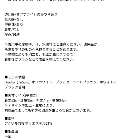
------------------------
透け感/オフホワイトのみややあり
光沢感/なし
伸縮性/あり
裏地/なし
厚み/普通
------------------------
※着用中の摩擦や、汗、水濡れにご注意ください。濃色品は、
色落ちや他のものへ色移りすることがあります。
※摩擦により毛羽立ち、毛玉が生じますので、
着用後はブラシなどで表面を整えてください。
■モデル情報
Noriko【165cm】オフホワイト、ブラック、ライトブラウン、ホワイト×
ブラック着用
■実寸サイズ(平置き)
着丈52cm 身幅35cm 裄丈71cm 裾幅34cm
※デザインや加工・生地により、
同商品であっても多少の誤差が生じる場合がございます。
■素材
アクリル79% ポリエステル21%
■生産国
中国