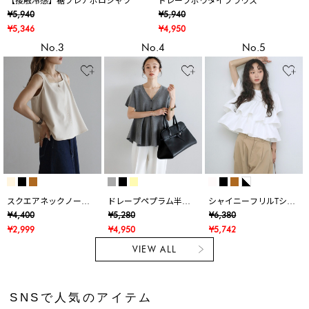
【接触冷感】裾フレアポロシャツ
ドレープボウタイブラウス
¥5,940
¥5,940
¥5,346
¥4,950
No.3
No.4
No.5
スクエアネックノース
ドレープペプラム半袖
シャイニーフリルTシャ
リブラウス
ニットカーデ
ツ
¥4,400
¥5,280
¥6,380
¥2,999
¥4,950
¥5,742
VIEW ALL
SNSで人気のアイテム