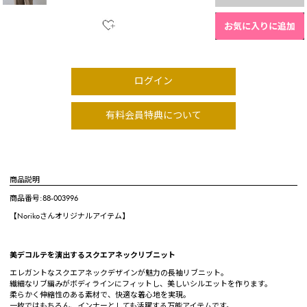
お気に入りに追加
ログイン
有料会員特典について
商品説明
商品番号:88-003996
【Norikoさんオリジナルアイテム】
美デコルテを演出するスクエアネックリブニット
エレガントなスクエアネックデザインが魅力の長袖リブニット。
繊細なリブ編みがボディラインにフィットし、美しいシルエットを作ります。
柔らかく伸縮性のある素材で、快適な着心地を実現。
一枚ではもちろん、インナーとしても活躍する万能アイテムです。