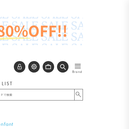
≡
Brand
 LIST
nfant