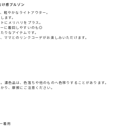
×抜け感ブルゾン
た、軽やかなライトアウター。
出します。
ットにメリハリをプラス。
リーに着回しやすいのも◎
ったりなアイテムです。
と、ママとのリンクコーデがお楽しみいただけます。
い。濃色品は、色落ちや他のものへ色移りすることがあります。
掛かり、摩擦にご注意ください。
レー着用