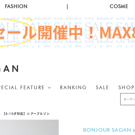
FASHION
|
COSME
GAN
PECIAL FEATURE
RANKING
SALE
SHOP
>
【3-10才対応】シアーブルゾン
BONJOUR SAGAN e