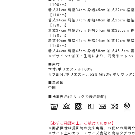
【100cm】
着丈31cm 肩幅34cm 身幅45cm 袖丈32cm 裾幅
【110cm】
着丈34cm 肩幅37cm 身幅48cm 袖丈35cm 裾幅
【120cm】
着丈37cm 肩幅39cm 身幅51cm 袖丈38.5cm 裾
【130cm】
着丈40cm 肩幅42cm 身幅54cm 袖丈42cm 裾幅
【140cm】
着丈44cm 肩幅45cm 身幅58cm 袖丈45.5cm 裾
※デザインや加工・生地により、同商品であって
■素材
本体/ポリエステル100%
リブ部分/ポリエステル62% 綿33% ポリウレタ
■生産国
中国
■洗濯表示(クリックで表示説明)
【必ずご確認の上、ご検討ください】
※商品画像は撮影時の光や角度、お使いの照明
※サイト上のカラー・サイズ表記と商品タグの