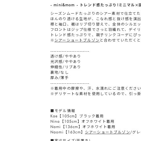
- mini&mom - トレンド感たっぷり!ミニマル
シーズンムードたっぷりのシアー素材で仕立て
ほんのり透ける生地が、こなれ感と抜け感を演
襟と袖口、裾はリブ切り替えで、全体のシルエ
フロントはジップ仕様でさっと羽織れて、デイ
トレンド感たっぷりで、親子リンクコーデにぴ
※
シアーショートブルゾン
と合わせていただく
------------------------
透け感/ややあり
光沢感/ややあり
伸縮性/リブあり
裏地/なし
厚み/薄手
------------------------
※着用中の摩擦や、汗、水濡れにご注意くださ
※デリケートな素材を使用しているので、引っ
■モデル情報
Kae【105cm】ブラック着用
Nina【105cm】オフホワイト着用
Nami【136cm】オフホワイト着用
Naomi【163cm】
シアーショートブルゾン
/グ
■実寸サイズ(平置き)